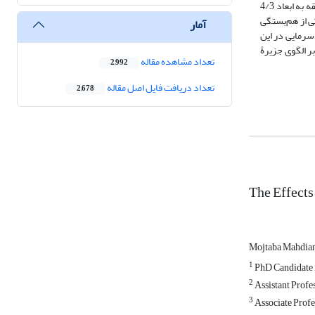
بوستان ولایت با استفاده از نرم‌افزار ENVI 4.7 بررسی شد و نتایج آن به عنوان ورودی به مدل اقلیمی خردمقیاس Envi-met با قدرت تفکیک مکانی 20 متر برای منطقه به ابعاد 4/3
کی از هم‌بستگی
آمار
سرمایی در این
ر الگوی جزیرۀ
تعداد مشاهده مقاله
2,992
تعداد دریافت فایل اصل مقاله
2,678
The Effects
Mojtaba Mahdia
1
PhD Candidate i
2
Assistant Profes
3
Associate Profes