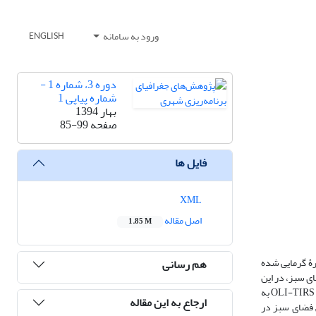
ورود به سامانه
ENGLISH
دوره 3، شماره 1 -
شماره پیاپی 1
بهار 1394
صفحه
85-99
فایل ها
XML
اصل مقاله
1.85 M
ۀ گرمایی شده
هم رسانی
ای سبز، در این
پژوهش آثار افزایش فضای سبز بر الگوی جزیرۀ گرمایی در این منطقه بررسی می‌شود. در راستای هدف مذکور، با استفاده از تصاویر ماهوارۀ گوگل و سنجنده‌های TM و OLI-TIRS به
ارجاع به این مقاله
ش فضای سبز در