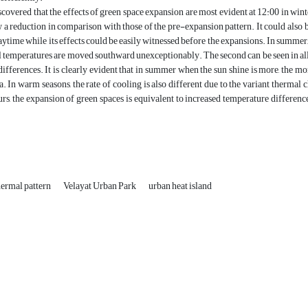
iscovered that the effects of green space expansion are most evident at 12:00 in win
 a reduction in comparison with those of the pre-expansion pattern. It could also be
aytime while its effects could be easily witnessed before the expansions. In summer, 
l temperatures are moved southward unexceptionably. The second can be seen in all 
ifferences. It is clearly evident that in summer when the sun shine is more, the m
a. In warm seasons, the rate of cooling is also different due to the variant thermal 
rs, the expansion of green spaces is equivalent to increased temperature differen
hermal pattern
Velayat Urban Park
urban heat island