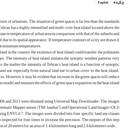
چکیده
English
ern of urbanism. The situation of green spaces is far less than the standards
 Tehran has a highly intensified and multi-core heat island located above the
ncrease in temperature of urban area in comparison with that of the suburbs and
e to its spatial appearance. If temperature contours of a city are drawn, it
e in minimum temperatures.
land in the country, the existence of heat island could transfer the pollutants
es. The intensity of heat island imitates the synoptic weather patterns very
 the studies the intensity of Tehran’s heat island is a function of synoptic
nd use, especially from natural land use to urban cover, to the heat island.
aces. However, it may be evident that increase in the green spaces will reduce
ut to model and measure the effects of green space expansion on the heat island
ear 2006 and 2013 were obtained using Universal Map Downloader. The images
e Thematic Mapper sensor (TM), landsat 5, and Operational Land Imager (OLI)
ing ENVI 4.7. The images were divided into four specific land use classes
inspected for four times to increase the precision. The outputs of this step
n of 20 meters for an area of 3.4 kilometers long and 2.6 kilometers wide.