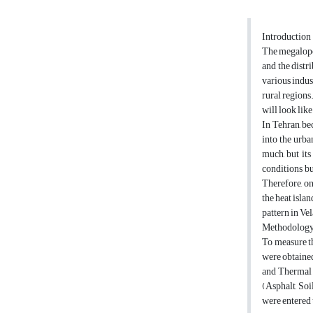
Introduction
The megalopol
and the distr
various indus
rural regions
will look lik
In Tehran, bec
into the urba
much, but its
conditions bu
Therefore, on
the heat islan
pattern in Ve
Methodolog
To measure th
were obtained
and Thermal 
(Asphalt, Soi
were entered 