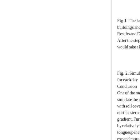
Fig.1. The la
buildings, and
Results and 
After the ste
would take a 
Fig. 2. Simul
for each day
Conclusion
One of the me
simulate the 
with soil cov
northeastern 
gradient. Fur
by relatively
tongues penet
expand more 