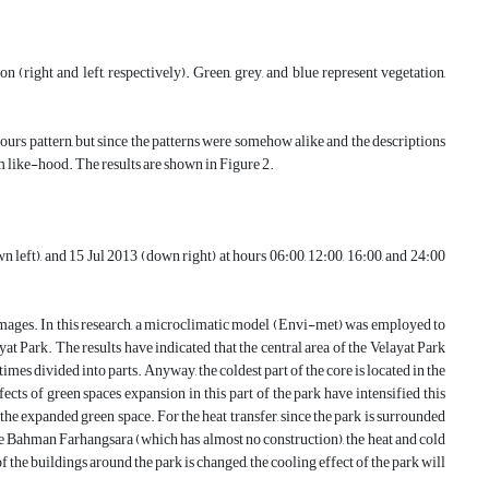
 (right and left, respectively). Green, grey, and blue represent vegetation,
hours pattern, but since the patterns were somehow alike and the descriptions
um like-hood. The results are shown in Figure 2.
n left), and 15 Jul 2013 (down right) at hours 06:00, 12:00, 16:00, and 24:00
 images. In this research, a microclimatic model (Envi-met) was employed to
ayat Park. The results have indicated that the central area of the Velayat Park
mes divided into parts. Anyway, the coldest part of the core is located in the
ects of green spaces expansion in this part of the park have intensified this
 the expanded green space. For the heat transfer, since the park is surrounded
nd the Bahman Farhangsara (which has almost no construction), the heat and cold
f the buildings around the park is changed, the cooling effect of the park will