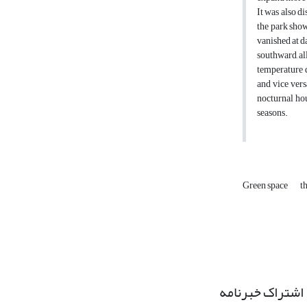
It was also d
the park show
vanished at d
southward, al
temperature d
and vice vers
nocturnal hou
seasons.
Green space
t
اشتراک خبرنامه