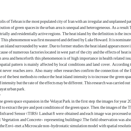
is of Tehran is the most populated city of Iran with an irregular and unplanned patt
ibution of green spaces in the urban area is unequal and heterogeneous. As a result,
trially and residentially active regions. The heat island, by the definition, is the i
. This phenomenon was first measured and defined by Luke Howard. It is nominated du
e an island surrounded by water. Due to former studies, the heat island appears mor
ause of numerous factories located in west part of the city and the effects of heat is
n area and henceforth, this phenomenon is of high importance in health related issu
 spatial pattern is mainly affected by local conditions and land cover. According to
t never reaches zero. Also, many other researches confirm the connection of the la
e of the best methods to reduce the heat island intensity is to increase the green sp
d intensity, but the rate of the effects may be different. This research was carried o
layat urban park.
y
e green space expansion in the Velayat Park, in the first step, the images for y
 to extract the pre and post conditions of the green space. Then, the images of th
Infrared Sensor (TIRS), Landsat 8, were obtained and each image was processed us
l, Vegetation, and Concrete- representing buildings).The field observation was also 
the Envi-met, a Microscale non-hydrostatic simulation model, with spatial resolutio