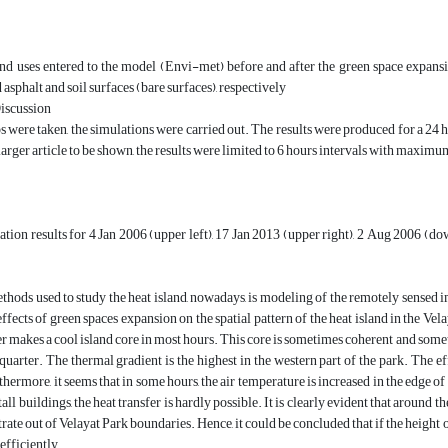
nd uses entered to the model (Envi-met) before and after the green space expansion
 asphalt and soil surfaces (bare surfaces), respectively
Discussion
ps were taken, the simulations were carried out. The results were produced for a 24 
larger article to be shown, the results were limited to 6 hours intervals with maxim
ation results for 4 Jan 2006 (upper left), 17 Jan 2013 (upper right), 2 Aug 2006 (dow
thods used to study the heat island, nowadays, is modeling of the remotely sensed
effects of green spaces expansion on the spatial pattern of the heat island in the Vel
er makes a cool island core in most hours. This core is sometimes coherent and someti
quarter. The thermal gradient is the highest in the western part of the park. The eff
thermore, it seems that in some hours, the air temperature is increased in the edge of
 tall buildings, the heat transfer is hardly possible. It is clearly evident that arou
rate out of Velayat Park boundaries. Hence, it could be concluded that if the height o
efficiently.