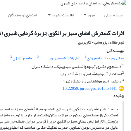
صفحه اصلی
مرور
اطلاعات نشریه
راهنمای نویسندگان
اثرات گسترش فضای سبز بر الگوی جزیرۀ گرمایی شهری (مط
نوع مقاله : پژوهشی - کاربردی
نویسندگان
3
2
1
مجتبی مهدیان ماهفروزی
علی اکبر شمسی پور
قاسم عزیزی
1
دانشجوی دکتری آب‌وهواشناسی سینوپتیک، دانشگاه تهران
2
استادیار آب‌و‌هواشناسی، دانشگاه تهران
3
دانشیار آب‌و‌هواشناسی، دانشگاه تهران
10.22059/jurbangeo.2015.54441
چکیده
جمعیت شهرنشین زیاد، الگوی شهرسازی نامنظم، سرانۀ فضای سبز نامناسب و
است. یکی از هسته‌های مذکور بر فراز بوستان ولایت قرار دارد. با توجه به افز
دلیل در دسترس بودن تصاویر، قدرت تفکیک مکانی مناسب که انطباق‌پذیری منا