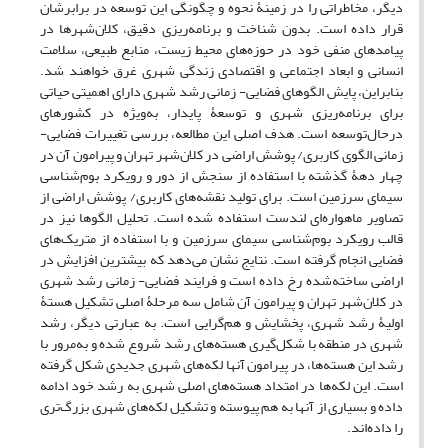
دیگر، مخاطراتی را در زمینۀ نحوه و چگونگی این توسعه در برابرشان
قرار داده است. بدون شناخت و برنامه‌ریزی دقیق، کلان‌شهرها در
پیامدهای منفی خود در حوزه‌های محیط زیست، منابع طبیعی، سلامت
انسانی و ابعاد اجتماعی و اقتصادی زندگی شهری غرق خواهند شد.
بنابراین، پایش الگوهای فضایی- زمانی رشد شهری دارای اهمیتی حیاتی
برای برنامه‌ریزی شهری و توسعۀ پایدار، به‌ویژه در کشورهای
در‌حال‌توسعه است. هدف اصلی این مطالعه، بررسی تغییرات فضایی-
زمانی الگوی کاربری/ پوشش اراضی در کلان‌شهر تهران و پیرامون آن در
چهار دهۀ گذشته با استفاده از سنجش از دور و رویکرد بوم‌شناسی
سیمای سرزمین است. برای تولید نقشه‌های کاربری/ پوشش اراضی از
تصاویر ماهواره‌ای لندست استفاده شده است. تحلیل الگوها نیز در
قالب رویکرد بوم‌شناسی سیمای سرزمین و با استفاده از متریک‌های
فضایی انجام گرفته است. نتایج نشان می‌دهد که بیشترین افزایش در
اراضی ساخته‌شده رخ داده است و فرایند فضایی- زمانی رشد شهری
در کلان‌شهر تهران و پیرامون آن شامل سه مرحلۀ اصلی تشکیل هستۀ
اولیۀ رشد شهری، پخشایش و هم‌گرایی است. به عبارتی دیگر، رشد
شهری در منطقه با شکل‌گیری هسته‌های رشد شروع شده و به‌مرور با
رشد این هسته‌ها، در پیرامون آنها لکه‌های شهری جدیدی شکل گرفته
است. این لکه‌ها در امتداد هسته‌های اصلی شهری به رشد خود ادامه
داده و بسیاری از آنها به هم پیوسته و تشکیل لکه‌های شهری بزرگ‌تری
را داده‌اند.