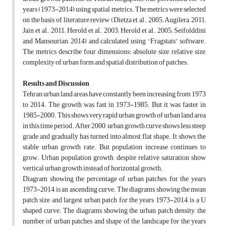
years (1973-2014) using spatial metrics. The metrics were selected
on the basis of literature review (Dietza et al., 2005; Augilera, 2011;
Jain et al., 2011; Herold et al., 2003; Herold et al., 2005; Seifolddini
and Mansourian, 2014) and calculated using “Fragstats” software.
The metrics describe four dimensions: absolute size, relative size,
complexity of urban form and spatial distribution of patches.
Results and Discussion
Tehran urban land areas have constantly been increasing from 1973
to 2014. The growth was fast in 1973-1985. But it was faster in
1985-2000. This shows very rapid urban growth of urban land area
in this time period. After 2000, urban growth curve shows less steep
grade and gradually has turned into almost flat shape. It shows the
stable urban growth rate. But population increase continues to
grow. Urban population growth, despite relative saturation show
vertical urban growth instead of horizontal growth.
Diagram showing the percentage of urban patches, for the years
1973-2014, is an ascending curve. The diagrams showing the mean
patch size and largest urban patch for the years 1973-2014, is a U
shaped curve. The diagrams showing the urban patch density, the
number of urban patches and shape of the landscape for the years