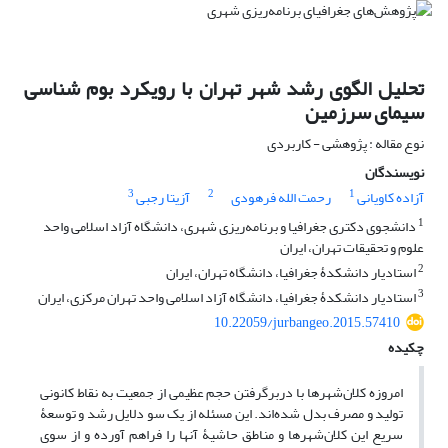
تحلیل الگوی رشد شهر تهران با رویکرد بوم شناسی
سیمای سرزمین
نوع مقاله : پژوهشی - کاربردی
نویسندگان
3
2
1
آزاده کاویانی
رحمت الله فرهودی
آزیتا رجبی
1
دانشجوی دکتری جغرافیا و برنامه‌ریزی شهری، دانشگاه آزاد اسلامی واحد
علوم و تحقیقات تهران، ایران
2
استادیار دانشکدۀ جغرافیا، دانشگاه تهران، ایران
3
استادیار دانشکدۀ جغرافیا، دانشگاه آزاد اسلامی واحد تهران مرکزی، ایران
10.22059/jurbangeo.2015.57410
چکیده
امروزه کلان‌شهرها با دربرگرفتن حجم عظیمی از جمعیت به نقاط کانونی
تولید و مصرف بدل شده‌اند. این مسئله از یک سو دلایل رشد و توسعۀ
سریع این کلان‌شهرها و مناطق حاشیۀ آنها را فراهم آورده و از سوی