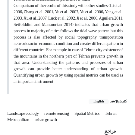
Comparison of the results of this study with other studies (Li et al.,
2006; Zhang et al., 2001; Yu et al., 2007; Yu et al., 2006; Yang et al.,
2003; Xu et al., 2007; Luck et al., 2002; Ji et al., 2006; Aguilera 2011;
Seifolddini and Mansourian, 2014) indicates that urban growth
process in majority of cities follows the tidal wave pattern, but this
process is also affected by social, topography, transportation
network, socio-economic condition, and creates different pattern in
different countries. For example, in case of Tehran city, existence of
the mountains in the northern part of Tehran prevents growth in
that area. Understanding the patterns and processes of urban
growth can provide better understanding of urban growth.
Quantifying urban growth by using spatial metrics can be used as
an important instrument.
کلیدواژه‌ها
English
Landscape ecology
remote sensing
Spatial Metrics
Tehran
Metropolitan
urban growth
مراجع