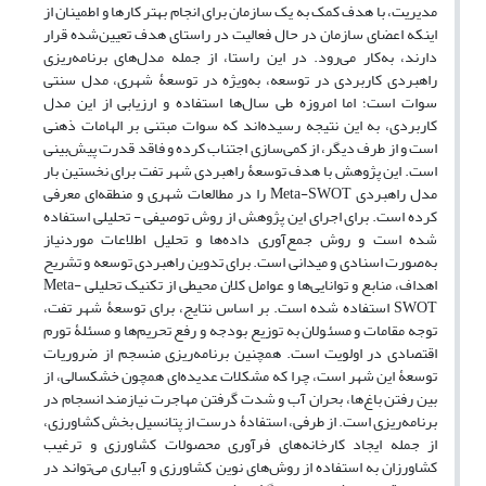
مدیریت، با هدف کمک به یک سازمان برای انجام بهتر کارها و اطمینان از
اینکه اعضای سازمان در حال فعالیت در راستای هدف تعیین‌شده قرار
دارند، به‌کار می‌رود. در این راستا، از جمله مدل‌های برنامه‌ریزی
راهبردی کاربردی در توسعه، به‌ویژه در توسعۀ شهری، مدل سنتی
سوات است؛ اما امروزه طی سال‌ها استفاده و ارزیابی از این مدل
کاربردی، به این نتیجه رسیده‌اند که سوات مبتنی بر الهامات ذهنی
است و از طرف دیگر، از کمی‌سازی اجتناب کرده و فاقد قدرت پیش‌بینی
است. این پژوهش با هدف توسعۀ راهبردی شهر تفت برای نخستین بار
مدل راهبردی Meta-SWOT را در مطالعات شهری و منطقه‌ای معرفی
کرده است. برای اجرای این پژوهش از روش توصیفی - تحلیلی استفاده‌
شده است و روش جمع‌آوری داده‌ها و تحلیل اطلاعات موردنیاز
به‌صورت اسنادی و میدانی است. برای تدوین راهبردی توسعه و تشریح
اهداف، منابع و توانایی‌ها و عوامل کلان محیطی از تکنیک تحلیلی Meta-
SWOT استفاده شده است. بر اساس نتایج، برای توسعۀ شهر تفت،
توجه مقامات و مسئولان به‌ توزیع بودجه و رفع تحریم‌ها و مسئلۀ تورم
اقتصادی در اولویت است. همچنین برنامه‌ریزی منسجم از ضروریات
توسعۀ این شهر است، چرا که مشکلات عدیده‌ای همچون خشکسالی، از
بین رفتن باغ‌ها، بحران آب و شدت گرفتن مهاجرت نیازمند انسجام در
برنامه‌ریزی است. از طرفی، استفادۀ درست از پتانسیل بخش کشاورزی،
از جمله ایجاد کارخانه‌های فرآوری محصولات کشاورزی و ترغیب
کشاورزان به استفاده از روش‌های نوین کشاورزی و آبیاری می‌تواند در