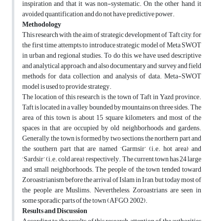
inspiration and that it was non-systematic. On the other hand, it
avoided quantification and do not have predictive power.
Methodology
This research with the aim of strategic development of Taft city, for
the first time attempts to introduce strategic model of Meta SWOT
in urban and regional studies. To do this, we have used descriptive
and analytical approach and also documentary and survey and field
methods for data collection and analysis of data. Meta-SWOT
model is used to provide strategy.
The location of this research is the town of Taft in Yazd province.
Taft is located in a valley bounded by mountains on three sides. The
area of this town is about 15 square kilometers, and most of the
spaces in that are occupied by old neighborhoods and gardens.
Generally, the town is formed by two sections, the northern part and
the southern part that are named ‘Garmsir’ (i.e. hot area) and
‘Sardsir’ (i.e. cold area), respectively. The current town has 24 large
and small neighborhoods. The people of the town tended toward
Zoroastrianism before the arrival of Islam in Iran, but today most of
the people are Muslims. Nevertheless, Zoroastrians are seen in
some sporadic parts of the town (AFGO, 2002).
Results and Discussion