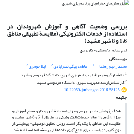
بررسی وضعیت آگاهی و آموزش شهروندان در
استفاده از خدمات الکترونیکی (مقایسة تطبیقی مناطق
1،6 و 8 شهر مشهد)
نوع مقاله : پژوهشی - کاربردی
نویسندگان
2
2
1
محمد رحیم رهنما
فاطمه بیگی نصرابادی
لیلا جوهری
1
دانشیار گروه جغرافیا و برنامه‌ریزی شهری، دانشگاه فردوسی مشهد
2
کارشناس‌ارشد مدیریت شهری، دانشگاه فردوسی مشهد
10.22059/jurbangeo.2016.58125
چکیده
هدف پژوهش حاضر بررسی میزان استفادۀ شهروندان، سطح آموزش و
میزان آگاهی آن‌ها از خدمات الکترونیکی در مناطق 1، 6 و 8 شهر مشهد و
مقایسة این مناطق با یکدیگر است. روش تحقیق توصیفی- پیمایشی از
نوع کاربردی است. برای جمع‌آوری داده‌ها از پرسشنامه استفاده شد.