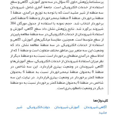
پرسشنامة پژوهش حاوی 41 سؤال در سه محور آموزش، آگاهی و سطح
استفاده از خدمات الکترونیکی است. جامعة آماری شامل شهروندان
سه منطقه از شهر مشهد است که با توجه به توزیع درآمدی، منطقۀ 1
منطقة برخوردار، منطقة 8 منطقة نیمه‌برخوردار و منطقة 6 منطقة کمتر
برخوردار انتخاب شد. حجم نمونه با استفاده از جدول مورگان 384
شهروند برآورد شد. نتایج پژوهش نشان داد سطح آگاهی، آموزش و
استفادۀ شهروندان از خدمات الکترونیکی در سه منطقة مطالعه پایین‌تر
از سطح متوسط است. همچنین، مقایسة میانگین‌های آموزش، آگاهی و
استفاده از خدمات الکترونیکی در سه منطقة مطالعه نشان داد که
وضعیت این سه متغیر بین مناطق مختلف متفاوت است و منطقة 1 که از
لحاظ سطح درآمدی منطقه‌ای برخوردار است نسبت به دو منطقة دیگر از
نظر میزان استفادة شهروندان از خدمات الکترونیکی، سطح آموزش‌ها و
آگاهی شهروندان در وضعیت بهتری قراردارد. این سه شاخص در
منطقة 8 به‌عنوان منطقة نیمه‌برخوردار نسبت به منطقة 6 به‌عنوان
منطقة کمتر برخوردار در وضعیت بهتری قراردارد. در نهایت، این سه
شاخص در منطقة 6 به‌عنوان منطقة کمتر برخوردار نسبت به دو منطقة
دیگر در وضعیت نامطلوب‌تری است.
کلیدواژه‌ها
آگاهی شهروندان
آموزش شهروندان
دولت الکترونیکی
شهر
مشهد