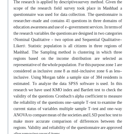
The research is applied by descriptive–survey method. Given the
scope of the research, field survey took place in Mashhad, a
questionnaire was used for data collection. The questionnaire is
researcher-made and contains 41 questions in three domains of
education, awareness and use of e-government services. In terms of
the research variables, the questions are designed in two categories
(Nominal Qualitative - two option and Sequential Qualitative-
Likert). Statistic population is all citizens in three regions of
Mashhad. The Sampling method is clustering in which three
regions based on the income distribution are selected as
representative of the whole population. For this purpose, zone 1 are
considered as inclusive, zone 8 as mid-inclusive, zone 6 as less-
inclusive. Using Morgan table, a sample size of 384 residents is
estimated. To analyze the data, SPSS software is used. In this
research we have used KMO index and Bartlett test to check the
validity of the questions, Cronbach's alpha coefficient to measure
the reliability of the questions, one-sample T-test to examine the
current status of variables, multiple sample T-test and one-way
ANOVA to compare mean of the societies, and LSD post hoc test to
make more accurate comparison of differences between the
regions. Validity and reliability of the questionnaire are approved
after removing several items.