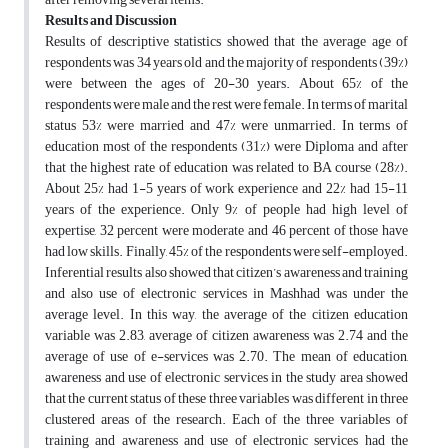
Results and Discussion
Results of descriptive statistics showed that the average age of
respondents was 34 years old and the majority of respondents (39%)
were between the ages of 20-30 years. About 65% of the
respondents were male and the rest were female. In terms of marital
status 53% were married and 47% were unmarried. In terms of
education most of the respondents (31%) were Diploma and after
that the highest rate of education was related to BA course (28%).
About 25% had 1-5 years of work experience and 22% had 15-11
years of the experience. Only 9% of people had high level of
expertise, 32 percent were moderate and 46 percent of those have
had low skills. Finally, 45% of the respondents were self-employed.
Inferential results also showed that citizen’s awareness and training
and also use of electronic services in Mashhad was under the
average level. In this way, the average of the citizen education
variable was 2.83, average of citizen awareness was 2.74 and the
average of use of e-services was 2.70. The mean of education,
awareness and use of electronic services in the study area showed
that the current status of these three variables was different in three
clustered areas of the research. Each of the three variables of
training and awareness and use of electronic services had the