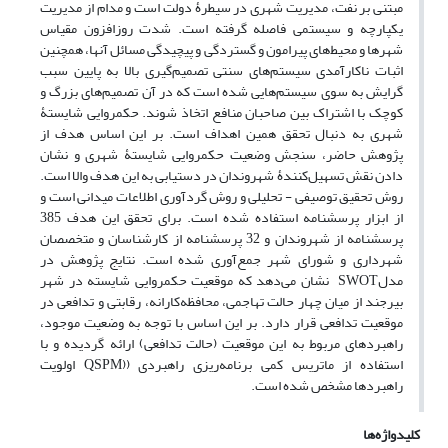
مبتنی بر نفت، مدیریت شهری در سیطرۀ دولت است و مدام از مدیریت
یکپارچه و سیستمی فاصله گرفته است. شدت روزافزون مقیاس
شهرها و محیط‌های پیرامون و گستردگی و پیچیدگی مسائل آنها، همچنین
اثبات ناکارآمدی سیستم‌های سنتی تصمیم‌گیری بالا به پایین سبب
گرایش به سوی سیستم‌هایی شده است که در آن تصمیم‌های بزرگ و
کوچک با اشتراک بین صاحبان منافع اتخاذ شوند. حکمروایی شایستۀ
شهری به دنبال تحقق همین اهداف است. بر این اساس هدف از
پژوهش حاضر، سنجش وضعیت حکمروایی شایستۀ شهری و نشان
دادن نقش تسهیل‌کنندۀ شهروندان در دستیابی به این هدف والا است.
روش تحقیق توصیفی - تحلیلی و روش گردآوری اطلاعات میدانی است و
از ابزار پرسشنامه استفاده شده است. برای تحقق این هدف 385
پرسشنامه از شهروندان و 32 پرسشنامه از کارشناسان و متخصصان
شهرداری و شورای شهر جمع‌آوری شده است. نتایج پژوهش در
مدلSWOT نشان می‌دهد که موقعیت حکمروایی شایسته در شهر
بیرجند از میان چهار حالت تهاجمی، محافظه‌کارانه، رقابتی و تدافعی در
موقعیت تدافعی قرار دارد. بر این اساس با توجه به وضعیت موجود،
راهبردهای مربوط به این موقعیت (حالت تدافعی) ارائه گردیده و با
استفاده از ماتریس کمی برنامه‌ریزی راهبردی ((QSPM اولویت
راهبردها مشخص شده است.
کلیدواژه‌ها