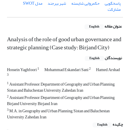
پاسخگویی
حکمروایی شایسته
شهر بیرجند
مدل SWOT
مشارکت
عنوان مقاله
English
Analysis of the role of good urban governance and
strategic planning (Case study: Birjand City)
نویسندگان
English
1
2
Hossein Yaghfoori
Mohammad Eskandari Sani
Hamed Arshad
3
1
Assistant Professor, Department of Geography and Urban Planning,
Sistan and Baluchestan University, Zahedan, Iran
2
Assistant Professor, Department of Geography and Urban Planning,
Birjand University, Birjand, Iran
3
M.A. in Geography and Urban Planning, Sistan and Baluchestan
University, Zahedan, Iran
چکیده
English