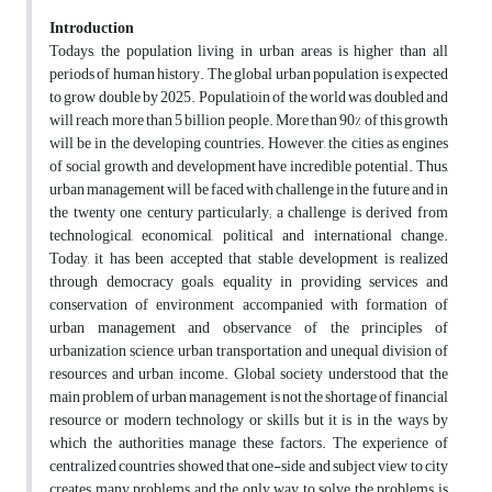
Introduction
Todays, the population living in urban areas is higher than all
periods of human history. The global urban population is expected
to grow double by 2025. Populatioin of the world was doubled and
will reach more than 5 billion people. More than 90% of this growth
will be in the developing countries. However, the cities as engines
of social growth and development have incredible potential. Thus,
urban management will be faced with challenge in the future and in
the twenty one century particularly; a challenge is derived from
technological, economical, political and international change.
Today, it has been accepted that stable development is realized
through democracy goals, equality in providing services and
conservation of environment accompanied with formation of
urban management and observance of the principles of
urbanization science, urban transportation and unequal division of
resources and urban income. Global society understood that the
main problem of urban management is not the shortage of financial
resource or modern technology or skills but it is in the ways by
which the authorities manage these factors. The experience of
centralized countries showed that one-side and subject view to city
creates many problems and the only way to solve the problems is