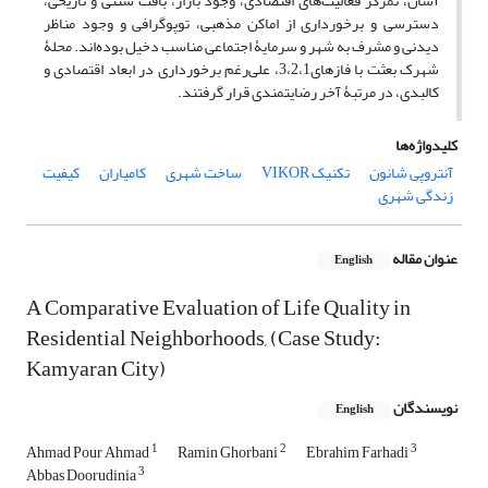
آسان، تمرکز فعالیت‌های اقتصادی، وجود بازار، بافت سنتی و تاریخی،
دسترسی و برخورداری از اماکن مذهبی، توپوگرافی و وجود مناظر
دیدنی و مشرف ‌به شهر و سرمایۀ اجتماعی مناسب دخیل بوده‌اند. محلۀ
شهرک بعثت با فازهای3،2،1، علی‌رغم برخورداری در ابعاد اقتصادی و
کالبدی، در مرتبۀ آخر رضایتمندی قرار گرفتند.
کلیدواژه‌ها
آنتروپی شانون
تکنیک VIKOR
ساخت شهری
کامیاران
کیفیت
زندگی شهری
عنوان مقاله
English
A Comparative Evaluation of Life Quality in
Residential Neighborhoods, (Case Study:
Kamyaran City)
نویسندگان
English
1
2
3
Ahmad Pour Ahmad
Ramin Ghorbani
Ebrahim Farhadi
3
Abbas Doorudinia