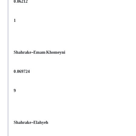
0.06212
1
Shahrake-Emam Khomeyni
0.069724
9
Shahrake-Elahyeh