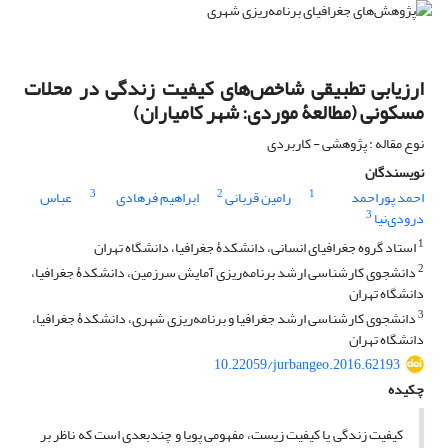
ارزیابی تطبیقی شاخص‌های کیفیت زندگی در محلات
مسکونی (مطالعۀ موردی: شهر کامیاران)
نوع مقاله : پژوهشی - کاربردی
نویسندگان
3
2
1
احمد پوراحمد
رامین قربانی
ابراهیم فرهادی
عباس
3
درودی‌نیا
1
استاد گروه جغرافیای انسانی، دانشکدۀ جغرافیا، دانشگاه تهران
2
دانشجوی کارشناسی ارشد برنامه‌ریزی آمایش سرزمین، دانشکدۀ جغرافیا،
دانشگاه تهران
3
دانشجوی کارشناسی ارشد جغرافیا و برنامه‌ریزی شهری، دانشکدۀ جغرافیا،
دانشگاه تهران
10.22059/jurbangeo.2016.62193
چکیده
کیفیت زندگی یا کیفیت زیست، مفهومی پویا و چندبعدی است که ناظر بر