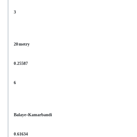
3
20 metry
0.25587
6
Balaye-Kamarbandi
0.61634