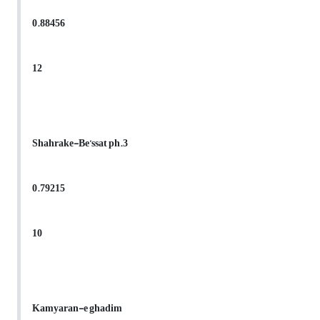
0.88456
12
Shahrake-Be’ssat ph.3
0.79215
10
Kamyaran-e ghadim