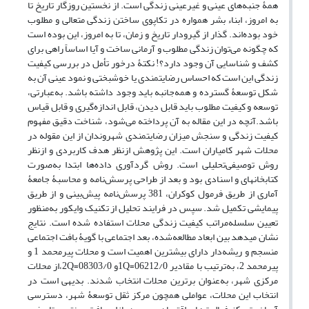
همۀ جنبه‌های عینی و غیرعینی زندگی است. از نخستین روزگار تاریخ تا
به امروز، ابناء بشر همواره در تکاپوی ساختن زندگی متعالی و مطلوب
خود بوده‌اند. گذار از گیرودار تاریخ و زمان، تا به امروز، این بوده است
که چگونه می‌توان زندگی مطلوب و آرمانی ساخت و آیا اساساً راهی برای
کشف و شناسایی آن وجود دارد؟! نکتۀ درخور ‌تأمل در بررسی کیفیت
زندگی این است که احساس رضایتمندی یا خوشبختی و نمود عینی آن به
شکل توسعۀ گسترده و همه‌جانبه باید وجود داشته باشد. به‌عبارتی،
توسعه و کیفیت مطلوب باید قابل دیدن، قابل ‌اندازه‌گیری و قابل قیاس
باشد.آنچه در این مقاله به آن پرداخته می‌شود، شناخت دقیق مفهوم
کیفیت زندگی و سنجش میزان رضایتمندی شهروندان از این مقوله در
محلات شهر کامیاران است. این پژوهش ازنظر هدف کاربردی و ازنظر
روش توصیفی‌تحلیلی است. روش گردآوری داده‌ها ابتدا به‌صورت
کتابخانه­ای و اسنادی بود و بعد از طراحی پرسش‌نامه و محاسبۀ جامعۀ
آماری از طریق فرمول کوکران، 381 پرسش‌نامه پیش‌بینی و از طریق
پیمایشی تکمیل شد. سپس در فرایند تحلیل از تکنیک وایکور به‌منظور
تعیین سلسله‌مراتب کیفیت زندگی محلات استفاده ‌شده است. نتایج
نشان می­دهد بین ابعاد مطالعه‌شده، بعد اجتماعی با گویۀ بافت اجتماعی
منسجم و ریشه‌دار دارای بیشترین اهمیت است و محلات پیرمحمد 1 و
پیرمحمد 2، به‌ترتیب با مقادیر 06212/0=1Qو 08303/0=2Q،از محلات
مرکزی شهر، به‌عنوان برترین محلات انتخاب شدند. بدیهی است در
انتخاب این محلات، عواملی همچون مرکز ثقل توسعۀ شهر، دسترسی