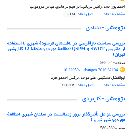
احمد پوراحمد، رامین قربانی، ابراهیم فرهادی، عباس درودی‌نیا
مشاهده مقاله
اصل مقاله
1.01 M
پژوهشی - بنیادی
بررسی سیاست بازآفرینی در بافت‌های فرسودۀ شهری با استفاده
از ماتریس SWOT و QSPM (مطالعۀ موردی: منطقۀ 12 کلان‌شهر
تهران)
صفحه
549-568
10.22059/jurbangeo.2016.62194
ابوالفضل مشکینی، علی موحد، نرگس احمدی فرد
مشاهده مقاله
اصل مقاله
861.76 K
پژوهشی - کاربردی
بررسی عوامل تأثیرگذار بروز وندالیسم در مبلمان شهری (مطالعۀ
موردی: شهر تبریز)
صفحه
569-586