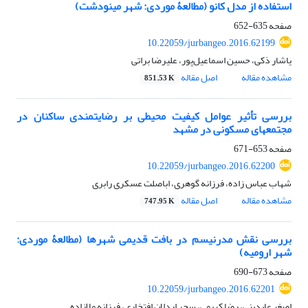
استفاده از مدل کانو (مطالعۀ موردی: شهر مینودشت)
صفحه
635-652
10.22059/jurbangeo.2016.62199
یاشار ذکی، حسین اسماعیل‌پور، علیرضا براتی
مشاهده مقاله
اصل مقاله
851.53 K
بررسی تأثیر عوامل کیفیت محیطی بر رضایتمندی ساکنان در
مجتمع‎های مسکونی در مشهد
صفحه
653-671
10.22059/jurbangeo.2016.62200
شهاب عباس زاده، فرزانه گوهری، اباصلت عسکری رابری
مشاهده مقاله
اصل مقاله
747.95 K
بررسی نقش مدرنیسم در بافت قدیمی شهرها (مطالعۀ موردی:
شهر ارومیه)
صفحه
673-690
10.22059/jurbangeo.2016.62201
اصغر عابدینی، رضا کریمی، سحر اردلان افتخاری، فرزانه ملازاده