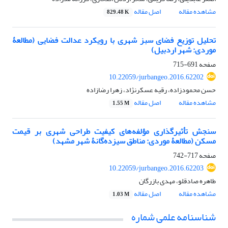
مشاهده مقاله
اصل مقاله
829.48 K
تحلیل توزیع فضای سبز شهری با رویکرد عدالت فضایی (مطالعۀ
موردی: شهر اردبیل)
صفحه
691-715
10.22059/jurbangeo.2016.62202
حسن محمودزاده، رقیه عسکرنژاد، زهرا رضازاده
مشاهده مقاله
اصل مقاله
1.55 M
سنجش تأثیرگذاری مؤلفه‌های کیفیت طراحی شهری بر قیمت
مسکن (مطالعۀ موردی: مناطق سیزده‌گانۀ شهر مشهد)
صفحه
717-742
10.22059/jurbangeo.2016.62203
طاهره صادقلو، مهدی بازرگان
مشاهده مقاله
اصل مقاله
1.03 M
شناسنامه علمی شماره