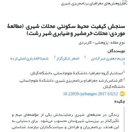
سنجش کیفیت محیط سکونتی محلات شهری (مطالعۀ
موردی: محلات خرمشهر و ضیابری شهر رشت)
نوع مقاله : پژوهشی - کاربردی
نویسندگان
1
1
مریم جعفری مهرآبادی
اصغر شکرگزار
شمیلا الله یاری اصلی ارده
2
1
استادیار گروه جغرافیا، دانشکدۀ علوم انسانی، دانشگاه گیلان
2
کارشناس ارشد جغرافیا و برنامه‌ریزی شهری، دانشکدۀ علوم انسانی،
دانشگاه گیلان
10.22059/jurbangeo.2017.63212
چکیده
زندگی در محیط‌های شهریِ رضایت‌بخش یکی از مؤلفه‌های مهم و
تأثیرگذار بر بهزیستی شهروندان محسوب می‌شود. برای دستیابی به
این هدف، برنامه‌ریزان و طراحان و سیاست‌گذاران نیازمند شناسایی