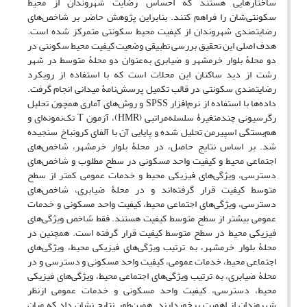
ساختارهایی هستند که احساس رضایت شهروندان از محیط
سکونتی‌شان را فراهم کنند. بنابراین پژوهش حاضر بر شاخص‌های
رضایتمندی شهروندان از کیفیت محیط سکونتی متمرکز شده است.
هدف اصلی این تحقیق بررسی تطبیقی وضعیت کیفیت محیط سکونتی در
دو محلۀ بلوار خرمشهر و ضیابری به‌عنوان دو محلۀ متوسط در شهر
رشت از دید ساکنان این محلات است که با استفاده از رویکرد
رضایتمندی سکونتی در قالب تکمیل پرسش‌نامۀ میدانی انجام گرفت.
داده‌ها با استفاده از نرم‌افزار SPSS و روش‌های آماری همچون تحلیل
رگرسیونی چند‌‌متغیرۀ سلسله‌مراتبی (HMR)، آزمون T تک‌نمونه‌ای و
هم‌بستگی اسپیرمن تحلیل شده و پایایی آن با آلفای کرونباخ سنجیده
شد. بر اساس نتایج حاصل، در محلۀ بلوار خرمشهر، شاخص‌های
اجتماعی محیط و کیفیت واحد مسکونی در سطح مطلوب و شاخص‌های
دسترسی، ویژگی‌های فیزیکی محیط و خدمات عمومی کمتر از سطح
متوسط کیفیت قرار گرفته‌اند و در محلۀ ضیابری، شاخص‌های
دسترسی، ویژگی‌های اجتماعی محیط، کیفیت واحد مسکونی و خدمات
عمومی بیشتر از سطح متوسط کیفیت هستند. فقط شاخص ویژگی‌های
فیزیکی محیط در سطح متوسط کیفیت قرار گرفته است. همچنین در
محلۀ بلوار خرمشهر، به ترتیب ویژگی‌های فیزیکی محیط، ویژگی‌های
اجتماعی محیط، خدمات عمومی، کیفیت واحد مسکونی و دسترسی و در
محلۀ ضیابری، به ترتیب ویژگی‌های اجتماعی محیط، ویژگی‌های فیزیکی
محیط، دسترسی، کیفیت واحد مسکونی و خدمات عمومی ازنظر
شهروندان از اهمیت برخوردارند. همین‌طور نتایج نشان داد که میان