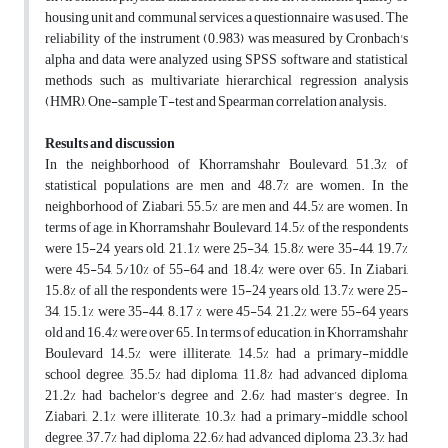
housing unit and communal services, a questionnaire was used. The
reliability of the instrument (0.983) was measured by Cronbach's
alpha and data were analyzed using SPSS software and statistical
methods such as multivariate hierarchical regression analysis
(HMR), One-sample T-test and Spearman correlation analysis.
Results and discussion
In the neighborhood of Khorramshahr Boulevard, 51.3% of
statistical populations are men and 48.7% are women. In the
neighborhood of Ziabari, 55.5% are men and 44.5% are women. In
terms of age, in Khorramshahr Boulevard, 14.5% of the respondents
were 15-24 years old, 21.1% were 25-34, 15.8% were 35-44, 19.7%
were 45-54, 5/10% of 55-64 and 18.4% were over 65. In Ziabari,
15.8% of all the respondents were 15-24 years old, 13.7% were 25-
34, 15.1% were 35-44, 8.17 % were 45-54, 21.2% were 55-64 years
old and 16.4% were over 65. In terms of education, in Khorramshahr
Boulevard 14.5% were illiterate, 14.5% had a primary-middle
school degree, 35.5% had diploma, 11.8% had advanced diploma,
21.2% had bachelor’s degree and 2.6% had master’s degree. In
Ziabari, 2.1% were illiterate, 10.3% had a primary-middle school
degree, 37.7% had diploma, 22.6% had advanced diploma, 23.3% had