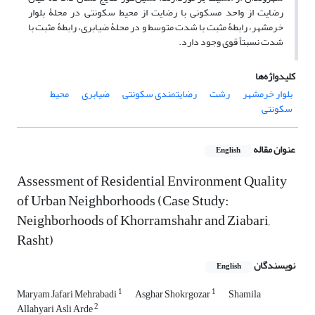
رضایت از واحد مسکونی با رضایت از محیط سکونتی در محلۀ بلوار
خرمشهر، رابطۀ مثبت با شدت متوسط و در محلۀ ضیابری، رابطۀ مثبت با
شدت نسبتاً قوی وجود دارد.
کلیدواژه‌ها
بلوار خرمشهر
رشت
رضایتمندی سکونتی
ضیابری
محیط
سکونتی
عنوان مقاله
English
Assessment of Residential Environment Quality
of Urban Neighborhoods (Case Study:
Neighborhoods of Khorramshahr and Ziabari,
Rasht)
نویسندگان
English
1
1
Maryam Jafari Mehrabadi
Asghar Shokrgozar
Shamila
2
Allahyari Asli Arde