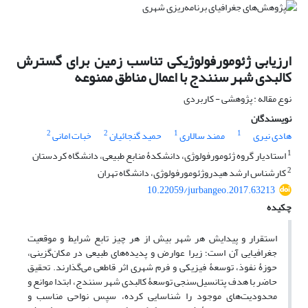
ارزیابی ژئومورفولوژیکی تناسب زمین برای گسترش
کالبدی شهر سنندج با اعمال مناطق ممنوعه
نوع مقاله : پژوهشی - کاربردی
نویسندگان
2
2
1
1
هادی نیری
ممند سالاری
حمید گنجائیان
خبات امانی
1
استادیار گروه ژئومورفولوژی، دانشکدۀ منابع طبیعی، دانشگاه کردستان
2
کارشناس ارشد هیدروژئومورفولوژی، دانشگاه تهران
10.22059/jurbangeo.2017.63213
چکیده
استقرار و پیدایش هر شهر بیش از هر چیز تابع شرایط و موقعیت
جغرافیایی آن است؛ زیرا عوارض و پدیده‌های طبیعی در مکان‌گزینی،
حوزۀ نفوذ، توسعۀ فیزیکی و فرم شهری اثر قاطعی می‌گذارند. تحقیق
حاضر با هدف پتانسیل‌سنجی توسعۀ کالبدی شهر سنندج، ابتدا موانع و
محدودیت‌های موجود را شناسایی کرده، سپس نواحی مناسب و