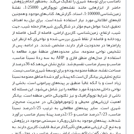
نامناسب برای توسعۀ شهری را تفکیک می‌کند. به‌منظور انجام پژوهش
حاضر از ابزارهایی مانند نقشه‌های توپوگرافی 1:25000، نقشۀ
زمین‌شناسی 1:100000، اسناد، گزارش‌ها، کتاب‌های موجود و همچنین
لایه‌های اطلاعاتی مورد نیاز استفاده شده است. برای نیل به اهداف
تحقیق، ابتدا عوامل مهم مؤثر در شکل‌گیری شهرها ازجمله شیب، جهت
شیب، ارتفاع، زمین‌شناسی، کاربری اراضی، فاصله از گسل، فاصله از
رودخانه و فاصله از نقاط شهری بررسی شده و نواحی‌ای که ازنظر این
پارامترها در محدودیت قرار دارند، مشخص شدند. در ادامه، پس از
تشخیص نواحی ممنوعه، سایر محدوده‌های منطقۀ مورد مطالعه با
استفاده از مدل‌های منطق فازی و AHP به سه ردۀ نسبتاً مناسب،
مناسب و بسیار مناسب تقسیم شد. نتایج نشان می‌دهد که 36درصد از
مساحت نقشه، منطقۀ ممنوعه بوده و برای توسعۀ شهری مناسب نیست.
نتایج تحلیلی‌تر بیانگر آن است که پهنۀ برآورد‌شدۀ مناطق ممنوعه نسبتاً
زیاد است و با آنکه غالباً منطبق بر پهنه‌های پیرامونی است، بخشی از
نواحی داخلی محدودۀ مورد مطالعه را نیز شامل می‌شود. این مسئله که
ناشی از شرایط توپوگرافیک و نیز تکتونیکی خاص منطقه است، بیانگر
اهمیت ارزیابی‌های محیطی و ژئومورفولوژیکی در مدیریت صحیح‌تر
شهری است. سایر پهنه‌های مطالعاتی به ترتیب 1/25درصد نسبتاً
مناسب، 7/23درصد مناسب و 2/15درصد پهنۀ بسیار مناسب برآورد
شده‌اند. پهنه‌های موجود به دلیل رویکرد سیستمی موجود در پژوهش
و به تبع آن، ارزیابی متغیرهای تأثیر‌گذار مرتبط، قابلیت کاربری دارند. به
بیانی می‌توان گفت تراکم بیشتر اراضی بسیار مناسب در محل کنونی