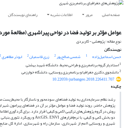
صفحه اصلی
مرور
اطلاعات نشریه
راهنمای نویسندگان
عوامل مؤثر بر تولید فضا در نواحی پیراشهری (مطالعۀ مور
نوع مقاله : پژوهشی - کاربردی
نویسندگان
2
2
2
1
حسن اسماعیل‌زاده
شمسی صالح‌پور
زری قاسمیان
ابوذر مظاهری
1
استادیار گروه برنامه‌ریزی و طراحی محیط، دانشگاه شهید بهشتی
2
دانشجوی دکتری جغرافیا و برنامه‌ریزی روستایی، دانشگاه خوارزمی
10.22059/jurbangeo.2018.226411.707
چکیده
رشد نظام سرمایه‌داری به تولید فضاهای سودمحور و ناسازگار با محیط‌زیست 
روش در گروه پژوهش‌های ترکیبی (کمی و کیفی) قرار دارد. برای گردآوری اطلاعات ا
دو بخش کمی و کیفی، با نرم‌افز
شهری و روستایی (اعم از شهرداری، سازمان راه و شهرسازی، ادارة کل منابع 