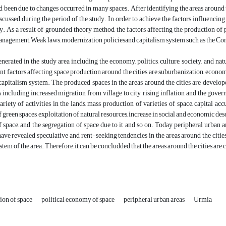
d been due to changes occurred in many spaces. After identifying the areas around t
scussed during the period of the study. In order to achieve the factors influencing
 As a result of grounded theory method, the factors affecting the production of 
anagement, Weak laws, modernization policiesand capitalism system such as the Co
nerated in the study area including the economy, politics, culture, society, and na
t factors affecting space production around the cities are suburbanization, econom
capitalism system. The produced spaces in the areas around the cities are develo
including increased migration from village to city, rising inflation and the govern
riety of activities in the lands, mass production of varieties of space, capital a
f green spaces, exploitation of natural resources, increase in social and economic de
 space, and the segregation of space due to it and so on. Today peripheral urban 
have revealed speculative and rent-seeking tendencies in the areas around the cities.
stem of the area. Therefore, it can be concludded that the areas around the cities are
ion of space
political economy of space
peripheral urban areas
Urmia