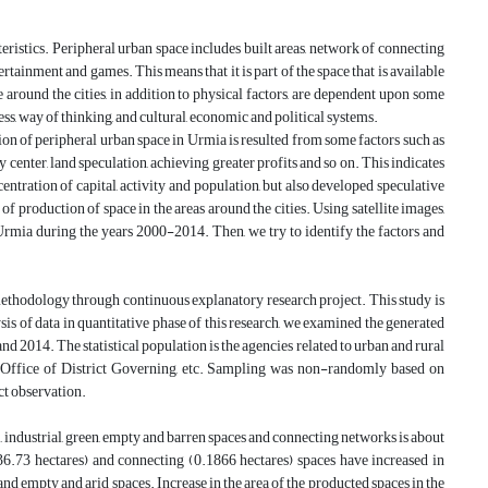
eristics. Peripheral urban space includes built areas, network of connecting
ertainment and games. This means that it is part of the space that is available
e around the cities, in addition to physical factors, are dependent upon some
ness, way of thinking, and cultural, economic and political systems.
ion of peripheral urban space in Urmia is resulted from some factors such as
y center, land speculation, achieving greater profits and so on. This indicates
centration of capital, activity and population, but also developed speculative
 of production of space in the areas around the cities. Using satellite images,
 Urmia during the years 2000-2014. Then, we try to identify the factors and
 methodology through continuous explanatory research project. This study is
sis of data in quantitative phase of this research, we examined the generated
d 2014. The statistical population is the agencies related to urban and rural
, Office of District Governing, etc. Sampling was non-randomly based on
ct observation.
l, industrial, green, empty and barren spaces and connecting networks is about
36.73 hectares) and connecting (0.1866 hectares) spaces have increased in
and empty and arid spaces. Increase in the area of the producted spaces in the