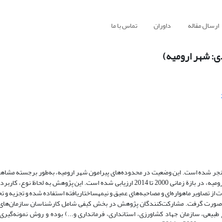
ارسال مقاله
داوران
تماس با ما
دی: شهر ارومیه)
منجر شده است. این وضعیت در محدوده‌های پیرامون شهر ارومیه، به‌طور برجسته ‌مشاه
پژوهش حاضر، روند تولید فضا و عوامل مؤثر بر آن در فضاهای پیرامون شهر ارومیه، در بازة زمانی 2000 تا 2014 ارزیابی شده است. این پژوه
ز تصاویر ماهواره‌ای و مصاحبه‌های عمیق و نیمه­ساختاریافته استفاده شده و تجزیه ‌و تح
ارهای ArcGIS، ENVI و رویکرد تئوری بنیانی صورت گرفت. مشارکت‌کنندگان پژوهش در بخش کیفی شامل کارشناسان سازمان
طبیعی، سازمان جهاد کشاورزی، استانداری، فرمانداری و...) بوده و روش نمونه‌گیر