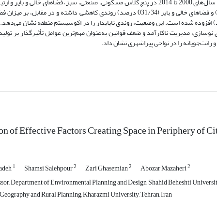
غیرتصادفی است. در مرحلة اول پژوهش، فضاهای تولیدشده در فاصلة زمانی سال‌های 2000 تا 2014 در پنج کلاس مسکونی، صنعتی، سبز، فضاهای خ
شدند. مطابق نتایج، از سال 2000 تا 2014 حجم فضاهای سبز (730/37 درصد) و فضاهای خالی و بایر (031/34 درصد) روندی کاهشی داشته و
صد)، صنعتی (787/3 درصد) و شبکه‌های ارتباطی (00148/0 درصد) افزوده شده است. این وضعیت، روندی ناپایدار را در اکوسیستم منطقه نشان 
نوسازی، مدیریت ناکارآمد و ضعف قوانین به‌عنوان مهم‌ترین عوامل تأثیرگذار بر تولید
انت‌جویانه را در نواحی پیراشهری نشان داد.
ion of Effective Factors Creating Space in Periphery of C
1
2
2
2
zadeh
Shamsi Salehpour
Zari Ghasemian
Abozar Mazaheri
ssor, Department of Environmental Planning and Design, Shahid Beheshti Universit
Geography and Rural Planning, Kharazmi University, Tehran, Iran