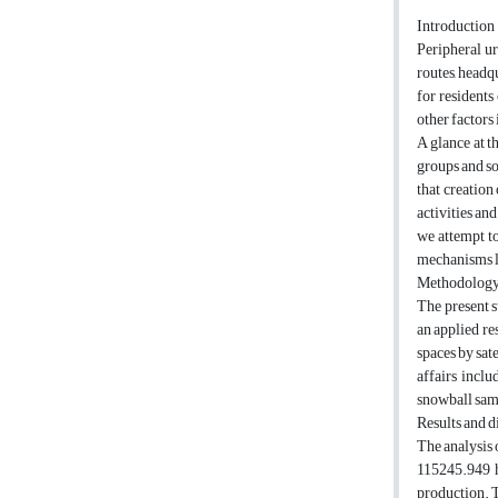
Introduction
Peripheral ur
routes, headqu
for residents
other factors 
A glance at t
groups and so
that creation
activities and
we attempt to
mechanisms le
Methodolog
The present s
an applied re
spaces by sat
affairs incl
snowball samp
Results and d
The analysis 
115245.949 he
production. T