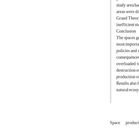
study area ha
areas were di
Grand Theory.
inefficient m
Conclusion
The spaces ge
most importan
policies and 
consequences 
overloaded va
destruction o
production of
Results also 
natural ecosy
Space
product