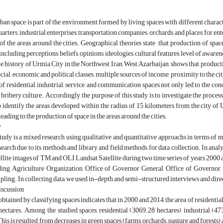
ban space is part of the environment formed by living spaces with different charact
arters, industrial enterprises, transportation companies, orchards, and places for ent
 of the areas around the cities. Geographical theories state that production of spac
including perceptions, beliefs, opinions, ideologies, cultural features, level of aware
he history of Urmia City in the Northwest Iran, West Azarbaijan, shows that product
cial, economic and political classes, multiple sources of income, proximity to the cit
 of residential, industrial, service, and communication spaces not only led to the con
 bribery culture. Accordingly, the purpose of this study is to investigate the process
 identify the areas developed within the radius of 15 kilometers from the city of
ading to the production of space in the areas around the cities.
y
tudy is a mixed research using qualitative and quantitative approachs in terms of
search due to its methods and library and field methods for data collection. In analy
ellite images of TM and OLI Landsat Satellite during two time series of years 2000 an
uding Agriculture Organization, Office of Governor General, Office of Governor
ling. In collecting data, we used in-depth and semi-structured interviews and dire
iscussion
obtained by classifying spaces indicates that in 2000 and 2014, the area of residentia
ctares. Among the studied spaces, residential (3069.28 hectares), industrial (47
his is resulted from decreases in green spaces (farms, orchards, pasture and forests) 