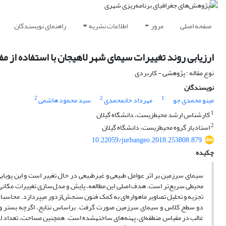
صفحه اصلی
مرور
اطلاعات نشریه
راهنمای نویسندگان
ارزیابی روند تغییرات سیمای شهر لاهیجان با استفاده از 
نوع مقاله : پژوهشی - کاربردی
نویسندگان
2
2
1
مینو محمدی جو
مهرداد خانمحمدی
سید محمود هاشمی
1
کارشناس ارشد محیط‌زیست، دانشگاه گیلان
2
استادیار گروه محیط‌زیست، دانشگاه گیلان
10.22059/jurbangeo.2018.253808.879
چکیده
سیمای سرزمین بر اثر عوامل طبیعی و غیرطبیعی در حال تغییر است و این پوی
محیطی سریع‌تر است. هدف اصلی این مطالعه، پایش و مدل‌سازی تغییرات مکانی
تجزیه و تحلیل تصاویر ماهواره‌ای به کمک فنون سنجش‌ازدور می­پردازد. محاسبات و
دو سطح کلاس و سیمای سرزمین صورت گرفت. براساس نتایج، اگرچه بستر و ز
غالب در مقیاس منطقه‌ای، پهنه‌های ساخته­شده است. همچنین مساحت، تعداد ل