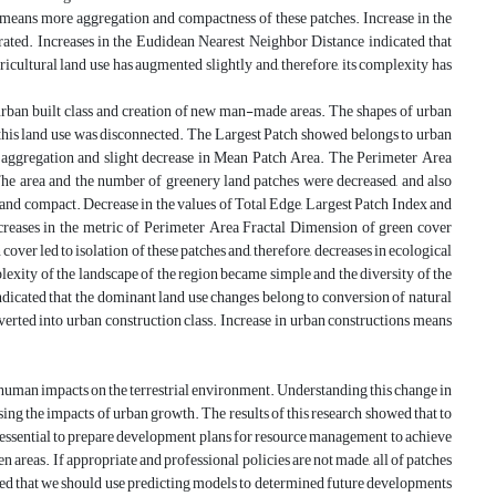
s means more aggregation and compactness of these patches. Increase in the
ated. Increases in the Eudidean Nearest Neighbor Distance indicated that
cultural land use has augmented slightly and, therefore, its complexity has
urban built class and creation of new man-made areas. The shapes of urban
d this land use was disconnected. The Largest Patch showed belongs to urban
n aggregation and slight decrease in Mean Patch Area. The Perimeter Area
The area and the number of greenery land patches were decreased, and also
and compact. Decrease in the values of Total Edge, Largest Patch Index and
ecreases in the metric of Perimeter Area Fractal Dimension of green cover
ver led to isolation of these patches and, therefore, decreases in ecological
exity of the landscape of the region became simple and the diversity of the
dicated that the dominant land use changes belong to conversion of natural
converted into urban construction class. Increase in urban constructions means
t human impacts on the terrestrial environment. Understanding this change in
ing the impacts of urban growth. The results of this research showed that to
s essential to prepare development plans for resource management to achieve
een areas. If appropriate and professional policies are not made, all of patches
ested that we should use predicting models to determined future developments