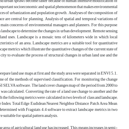
 and urban sprawl become faster because of human intensive modification of
st important socioeconomic and spatial phenomenon that makes environmental
rces of urbanization and population growth. Analyses of the composition of
 are central for planning. Analysis of spatial and temporal variations of
the main concerns of environmental managers and planners. For this purpose,
an landscape to determine the changes in urban development. Remote sensing
land uses. Landscape is a mosaic, tens of kilometers wide in which local
teristics of an area. Landscape metrics are a suitable tool for quantitative
ape metrics, which illustrate the quantitative changes of the current state of
city to evaluate the process of structural changes in urban land use and the
epare land use maps at first and the study area were separated in ENVI 5.1.
ne of the methods of supervised classification. For monitoring the change
ISI SELVA software. The land cover changes map of the period from 2000 to
s calculated. Converting the rate of a land use change to another and the
h the following metrics were calculated in two levels of class and landscape;
pe Index, Total Edge, Eudidean Nearest Neighbor Distance, Patch Area Mean,
etermined with Fragstats 4.4 software to extract landscape metrics in two
e suitable for spatial pattern analysis.
the area of agricultural land use has increased. This means increases in semi-