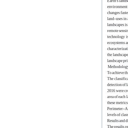
Earth's lands
environment i
changes faste
land-uses in
landscapes is
remote sensin
technology i
ecosystems an
characterizat
the landscape
landscape pri
Methodolo
To achieve th
The classifi
detection of 
2016 were cre
area of each 
these metrics
Perimeter-Ar
levels of clas
Results and 
The results r