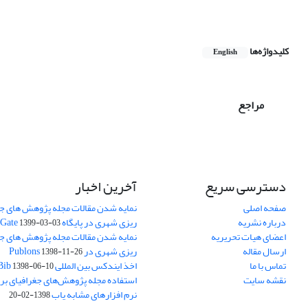
کلیدواژه‌ها
English
مراجع
دسترسی سریع
آخرین اخبار
صفحه اصلی
نمایه شدن مقالات مجله پژوهش های جغ
درباره نشریه
ریزی شهری در پایگاه Research Gate
1399-03-03
اعضای هیات تحریریه
نمایه شدن مقالات مجله پژوهش های جغ
ارسال مقاله
ریزی شهری در Publons
1398-11-26
تماس با ما
اخذ ایندکس بین المللی ResearchBib
1398-06-10
نقشه سایت
استفاده مجله پژوهش‌های جغرافیای برن
نرم افزارهای مشابه یاب
1398-02-20