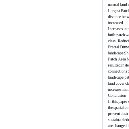
natural land 
Largest Patc
distance betw
increased.
Increases in
built patch w
class. Reduc
Fractal Dimen
landscape Sha
Patch Area M
resulted in d
connections b
landscape pat
land cover cl
increase in m
Conclusion
In this paper
the spatial c
prevent destr
sustainable de
are changed i