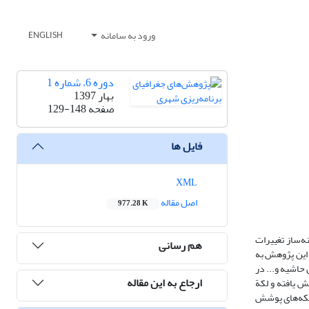
ورود به سامانه
ENGLISH
دوره 6، شماره 1
بهار 1397
صفحه
129-148
فایل ها
XML
اصل مقاله
977.28 K
ه‌ساز تغییرات
هم رسانی
 این پژوهش به
 حاشیه و... در
ارجاع به این مقاله
 یافته و لکة
 لکه‌های پوشش