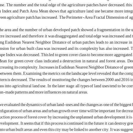
use. The number and the total edge of the agriculture patches have decreased; thi
h Index and Patch Area Mean shows that agriculture land use became more integr
een agriculture patch has increased. The Perimeter-Area Fractal Dimension of agri
 the area and the number of urban developed patch showed a fragmentation in the 
ere increased and, therefore, it was disaggregated and total edge was increased an
ing Eudidean Nearest Neighbor Distance of urban patches leads to an increase i
sion for urban built class was increased and its complexity has also increased. 
pe Index was decreased. This led to green cover class to become more aggregated 
ean for green cover class indicated a destruction in natural and forest areas. D
ecreasing its complexity. Increases in Eudidean Nearest Neighbor Distance of green co
etween them. Examining the metrics on the landscape level revealed that the compl
tern is decreased. The results of monitoring the changes between 2000 and 2016 in
ass into agricultural land use. In the later stage, all types of land uses tend to be 
an-made patterns and more influences on natural areas.
 we evaluated the dynamics of urban land-uses and the changes as one of the bigges
onﬁguration of urban areas and urban growth over time will be important for decreas
uction process of forest cover by increasing the unplanned urban development, it i
velopment. It seems that if this process is continued in the future, it can destroy gr
nto urban built areas and even this city may be linked to another city. It was sugg