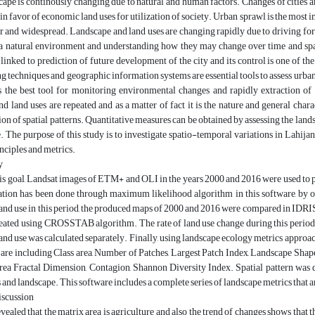
cape is continously changing due to natural and human factors. Changes of cities
n favor of economic land uses for utilization of society. Urban sprawl is the mo
r and widespread. Landscape and land uses are changing rapidly due to driving fo
 a natural environment and understanding how they may change over time and space
 linked to prediction of future development of the city and its control is one of 
g techniques and geographic information systems are essential tools to assess urb
s the best tool for monitoring environmental changes and rapidly extraction of 
d land uses are repeated and as a matter of fact it is the nature and general charac
ion of spatial patterns. Quantitative measures can be obtained by assessing the landsc
. The purpose of this study is to investigate spatio-temporal variations in Lahijan 
nciples and metrics.
gy
is goal, Landsat images of ETM+ and OLI in the years 2000 and 2016 were used to pr
cation has been done through maximum likelihood algorithm in this software, by o
land use in this period, the produced maps of 2000 and 2016 were compared in IDR
ated using CROSSTAB algorithm. The rate of land use change during this period wa
land use was calculated separately. Finally, using landscape ecology metrics approac
 are including Class area, Number of Patches, Largest Patch Index, Landscape Sha
ea Fractal Dimension, Contagion, Shannon Diversity Index. Spatial pattern was d
s and landscape. This software includes a complete series of landscape metrics that ar
discussion
evealed that the matrix area is agriculture and also the trend of changes shows that 