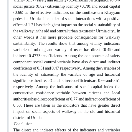
vitality (0.97), safety and security (0.94), social participation (0.84),
social justice (0.82), citizenship identity (0.79), and social capital
(0.66) as the effective indicators on the southeastern Khayyam
pedestian, Urmia. The index of social interactions with a positive
effect of 1.21 has the highest impact on the social sustainability of
the walkway in the old and central urban textures in Urmia city.. In
other words, it has more probable consequences for walkway
sustainability. The results show that among vitality indicators,
variable of mixing and variety of users has direct (0.49) and
indirect (0.4773) coefficients. Among the components of safety
component, social control variable have also direct and indirect
coefficients of 0.51 and 0.47, respectively.. Among the variables of
the identity of citizenship, the variable of age and historical
significance the direct () and indirect coefficients are 0.66 and 0.51,
respectively. Among the indicators of social capital index, the
constructive confidence variable between citizens and local
authorities has direct coefficient of 0.77 and indirect coefficient of
0.58. These are taken as the indicators that have greater direct
impact on social aspects of walkway in the old and historical
districts of Urmia.
Conclusion
The direct and indirect effects of the indicators and variables