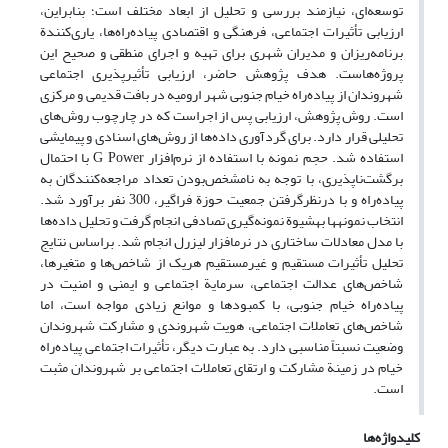
توسعه‌ای، نیازمند بررسی و تحلیل از ابعاد مختلف است؛ بنابراین،
ارزیابی تأثیرات اجتماعی، فرهنگی و اقتصادی پیاده‌راه‌ها، یاری‌کنندة
برنامه‌ریزان و مدیران شهری برای تهیه و اجرای منطقی و صحیح این
پروژه‌هاست. هدف پژوهش حاضر، ارزیابی تأثیر‌پذیری اجتماعی
شهروندان از پیاده‌راه خیام جنوبی شهر ارومیه در بافت قدیمی و مرکزی
است. روش پژوهش، ارزیابی پس از اجراست که در چارچوب روش‌های
تحلیلی قرار دارد. برای گردآوری داده‌ها از روش‌های اسنادی و پیمایشی
استفاده ‌شد. حجم نمونه با استفاده از نرم‌افزار G Power با احتمال
برگشت‌ناپذیری، با توجه به نامشخص‌بودن تعداد مراجعه‌کنندگان به
پیاده‌راه و با درنظرگرفتن جمعیت حوزة فراگیر، 300 نفر برآورد شد.
انتخاب نمونه­ها به­شیوة نمونه‌گیری تصادفی انجام گرفت و تحلیل داده‌ها
با مدل معادلات ساختاری در نرم­افزار لیزرل انجام شد. براساس نتایج
تحلیل تأثیرات مستقیم و غیرمستقیم هریک از شاخص‌ها و متغیرها،
شاخص‌های عدالت اجتماعی، سرمایة اجتماعی و ایمنی و امنیت در
پیاده‌راه خیام جنوبی، با کمبودها و موانع زیادی مواجه‌ است، اما
شاخص‌های تعاملات اجتماعی، هویت شهروندی و مشارکت شهروندان
وضعیت نسبتاً مناسبی دارد. به‌ عبارت دیگر، تأثیرات اجتماعی پیاده‌راه
خیام در زمینة مشارکت و ارتقای تعاملات اجتماعی بر شهروندان مثبت
است.
کلیدواژه‌ها