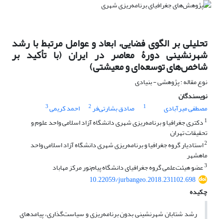
تحلیلی بر الگوی فضایی، ابعاد و عوامل مرتبط با رشد
شهرنشینی دورۀ معاصر در ایران (با تأکید بر
شاخص‌های توسعه‌ای و معیشتی)
نوع مقاله : پژوهشی - بنیادی
نویسندگان
3
2
1
مصطفی میرآبادی
صادق بشارتی‌فر
احمد کریمی
1
دکتری جغرافیا و برنامه‌ریزی شهری دانشگاه آزاد اسلامی واحد علوم و
تحقیقات تهران
2
استادیار گروه جغرافیا و برنامه‌ریزی شهری دانشگاه آزاد اسلامی واحد
ماهشهر
3
عضو هیئت‌علمی گروه جغرافیای دانشگاه پیام‌نور مرکز مهاباد
10.22059/jurbangeo.2018.231102.698
چکیده
رشد شتابان شهرنشینی بدون برنامه‌ریزی و سیاست‌گذاری، پیامدهای