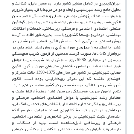
جبران‌ناپذیری در تعادل فضایی کشور دارد. به همین دلیل، شناخت و
تحلیل جامع رشد شهرنشینی و ابعاد و عوامل مرتبط با آن، بسیار ضروری
و مهم است. هدف پژوهش توصیفی-تحلیلی و هم‌بستگی حاضر تبیین
الگوی فضایی شهرنشینی و سنجش ارتباط شهرنشینی با عوامل گوناگون
صنعتی، اقتصادی، اجتماعی و فرهنگی، زیرساختی، خدمات و امکانات،
بهداشتی-درمانی و توسعۀ کشاورزی است. بدین‌منظور اطلاعات آن به
روش اسنادی جمع‌آوری شد. سنجش الگوی فضایی شهرنشینی در
کشور با استفاده از مدل‌های موران و گری و روش تحلیل نقاط داغ، در
نرم‌افزار Arc GIS صورت گرفت. همچنین از آزمون ضریب هم‌بستگی
پیرسون در نرم‌افزار SPSS برای سنجش ارتباط شهرنشینی با عوامل
فوق استفاده شد. براساس یافته‌های مدل‌های موران و گری، الگوی
فضایی شهرنشینی در کشور طی سال‌های 1375-1390 حالت متمرکز و
خوشه‌ای داشته که این تمرکز روبه‌افزایش بوده است. الگوی
شهرنشینی نیز با الگوی توسعۀ صنعتی در کشور مطابقت زیادی دارد.
نتایج آزمون ضریب هم‌بستگی پیرسون نشان‌دهندۀ ارتباط مثبت و
معنادار رشد شهرنشینی با عوامل اقتصادی، اجتماعی، فرهنگی و
زیرساختی و بیانگر عدم ارتباط معنادار با شاخص‌های خدماتی، امکاناتی،
بهداشتی، درمانی و توسعۀ کشاورزی است؛ بنابراین، به‌رغم آنکه
جنبه‌های مثبت شهرنشینی در برخی شاخص‌های اقتصادی، اجتماعی،
فرهنگی و زیرساختی قابل‌مشاهده است، نباید از مشکلات و
نارسایی‌های فراوان در وضعیت خدماتی-امکاناتی و بهداشتی-درمانی