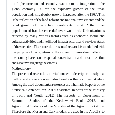
local phenomenon and secondly, reaction to the integration in the
global economy. In Iran, the explosive growth of the urban
population and its real quick growth happened after the 1967. This
is the reflection of the land reform and national investments and the
rapid growth of the urban investments. In 2012, the urban
population of Iran has exceeded over two-thirds. Urbanization is
affected by many various factors such as economic, social, and
cultural activities and livelihood, infrastructural, and services status
of the societies. Therefore, the presented research is condudted with
the purpose of recognition of the current urbanization pattern of
the country based on the spatial concentration and autocorrelation
and also investigating the effects.
Methodology
The presented research is carried out with descriptive-analytical
methof and correlation and also based on the document studies.
Among the used documental resources are Thematic Reports of the
Statistical Center of Iran (2012), Statistical Reports of the Ministry
of Sport and Youth (2012), The Reports of Department of
Economic Studies of the Keshawarzi Bank (2012), and
Agricultural Statistics of the Ministry of the Agriculture (2013).
Therefore, the Moran and Gary models are used in the ArcGIS to