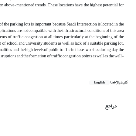
ts on above-mentioned trends. These locations have the highest potential for
 the parking lots is important because Saadi Intersection is located in the
pplications are not compatible with the infrastructural conditions of this area
ms of traffic congestion at all times, particularly at the beginning of the
 of school and university students as well as lack of a suitable parking lot.
ities and the high levels of public traffic in these two sites during day, the
disruptions and the formation of traffic congestion points as well as the well-
کلیدواژه‌ها
English
مراجع