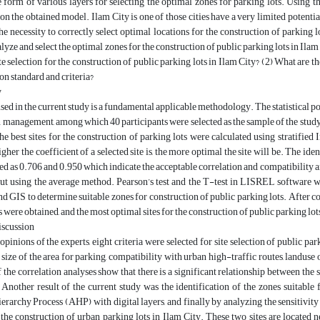
he form of various layers for selecting the optimal zones for parking lots. Usin
n the obtained model. Ilam City is one of those cities have a very limited poten
he necessity to correctly select optimal locations for the construction of parking lo
alyze and select the optimal zones for the construction of public parking lots in Ilam
site selection for the construction of public parking lots in Ilam City? (2) What are 
ion standard and criteria?
y
ed in the current study is a fundamental applicable methodology. The statistical popu
n management, among which 40 participants were selected as the sample of the study. B
the best sites for the construction of parking lots were calculated using stratified
igher the coefficient of a selected site is, the more optimal the site will be. The i
ed as 0.706 and 0.950 which indicate the acceptable correlation and compatibility am
out using the average method. Pearson’s test and the T-test in LISREL software w
 GIS to determine suitable zones for construction of public parking lots. After comp
s were obtained, and the most optimal sites for the construction of public parking lo
iscussion
opinions of the experts, eight criteria were selected for site selection of public par
, size of the area for parking, compatibility with urban high-traffic routes, landuse 
f the correlation analyses show that there is a significant relationship between the s
 Another result of the current study was the identification of the zones suitabl
erarchy Process (AHP) with digital layers, and finally by analyzing the sensitivity 
 the construction of urban parking lots in Ilam City. These two sites are located