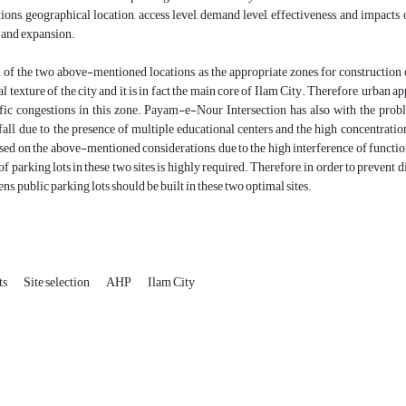
tions, geographical location, access level, demand level, effectiveness, and impac
 and expansion.
 of the two above-mentioned locations as the appropriate zones for construction of
l texture of the city and it is in fact the main core of Ilam City. Therefore, urban a
ffic congestions in this zone. Payam-e-Nour Intersection has also with the proble
fall, due to the presence of multiple educational centers and the high concentration
sed on the above-mentioned considerations, due to the high interference of functional
of parking lots in these two sites is highly required. Therefore, in order to prevent 
ens, public parking lots should be built in these two optimal sites.
ts
Site selection
AHP
Ilam City