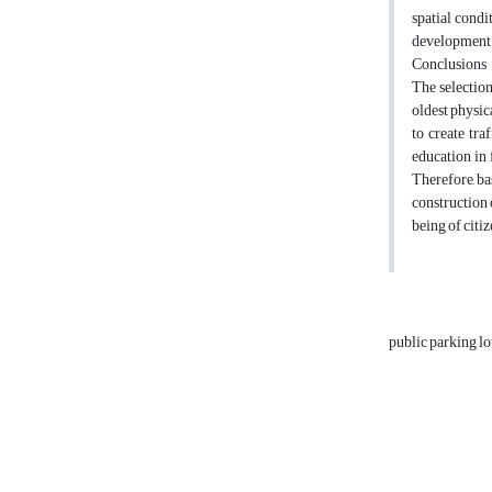
spatial condi
development
Conclusions
The selection
oldest physica
to create tra
education in 
Therefore, ba
construction 
being of citiz
public parking lo