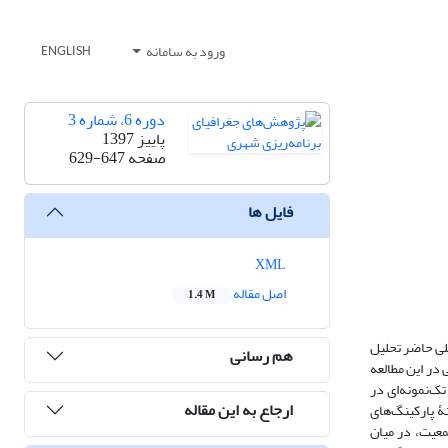
ورود به سامانه
ENGLISH
دوره 6، شماره 3
پاییز 1397
صفحه
629-647
فایل ها
XML
اصل مقاله
1.4 M
لی حاضر تحلیل
هم رسانی
 در این مطالعه
 قرار گرفت. به‌منظور شناسایی مکان‌های بهینۀ استقرار پارکینگ عمومی، از تکنیک‌های AHP و GIS و برای یافتن روابط میان متغیرها از تحلیل هم‌بستگی و T تک‌نمونه‌ای در
ارجاع به این مقاله
ینۀ پارکینگ‌های
عیت، در میان