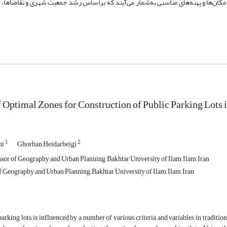
 مکان‌ها و پهنه‌های مناسبی به‌شمار می‌آیند که براساس رشد جمعیت شهری و تقاضاها، ب
f Optimal Zones for Construction of Public Parking Lots 
1
2
ni
Ghorban Heidarbeigi
ssor of Geography and Urban Planning, Bakhtar University of Ilam, Ilam, Iran
Geography and Urban Planning, Bakhtar University of Ilam, Ilam, Iran
parking lots is influenced by a number of various criteria and variables in traditio