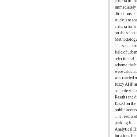
criteria in t
immediately o
directions. T
study is to an
criteria for 
on site select
Methodolog
The scheme us
field of urba
selection of 
scheme, the h
were calculat
was carried 
fuzzy AHP and
suitable zone
Results and d
Based on the 
public access
The results o
parking lots.
Analytical Hi
locations for