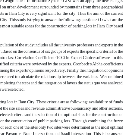
g the Geographical Information System (GIS), we can apply the new changes
tial on urban development surrounded by mountains from three geographical
ts in Ilam City is very significant for the city. Thus, the aim of the current
 City. This study is trying to answer the following questions: (1) what are the
the most suitable zones for the construction of parking lots in Ilam City based
lation of the study includes all the university professors and experts in the
ased on the consensus of six groups of experts, the specific criteria for the
 Intraclass Correlation Coefficient (ICC) in Expert Choice software. In this
dentified criteria were reviewed by the experts. Cronbach’s Alpha coefficients
ong the experts’ opinions, respectively. Finally, the integration of opinions
ere used to calculate the relationship between the variables. We combined
leting the steps and the integration of layers, the status quo was analyzed,
ts were selected.
king lots in Ilam City. These criteria are as following: availability of funds,
of the site, sales and revenue, administrative bureaucracy, and other sections.
elected criteria and the selection of the optimal sites for the construction of
e for the construction of public parking lots. Through combining the fuzzy
of each one of the sites, only two sites were determined as the most optimal
 near Payam-e-Nour Intersection and Saadi Intersection. This is because of