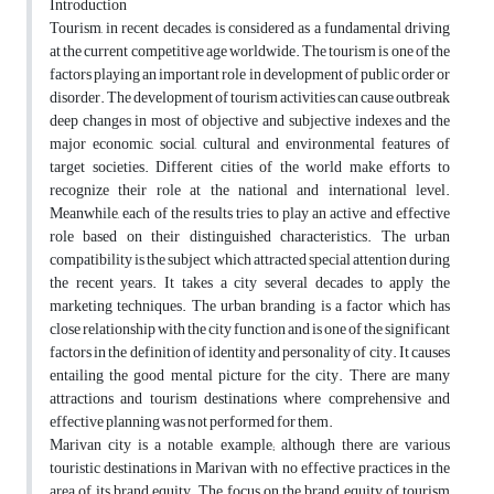
Introduction
Tourism, in recent decades, is considered as a fundamental driving
at the current competitive age worldwide. The tourism is one of the
factors playing an important role in development of public order or
disorder. The development of tourism activities can cause outbreak
deep changes in most of objective and subjective indexes and the
major economic, social, cultural and environmental features of
target societies. Different cities of the world make efforts to
recognize their role at the national and international level.
Meanwhile, each of the results tries to play an active and effective
role based on their distinguished characteristics. The urban
compatibility is the subject which attracted special attention during
the recent years. It takes a city several decades to apply the
marketing techniques. The urban branding is a factor which has
close relationship with the city function and is one of the significant
factors in the definition of identity and personality of city. It causes
entailing the good mental picture for the city. There are many
attractions and tourism destinations where comprehensive and
effective planning was not performed for them.
Marivan city is a notable example; although there are various
touristic destinations in Marivan with no effective practices in the
area of its brand equity. The focus on the brand equity of tourism