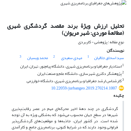
تحلیل ارزش ویژۀ برند مقصد گردشگری شهری
(مطالعۀ موردی: شهر مریوان)
نوع مقاله : پژوهشی - کاربردی
نویسندگان
3
2
1
سید اسحاق جلالیان
مهدی سعیدی
محمد ویسیان
1
استادیار جغرافیا و برنامه‌ریزی شهری، دانشگاه پیام‌نور، تهران، ایران
2
پژوهشگر دکتری شهرسازی، دانشگاه علم و صنعت ایران
3
کارشناس ارشد جغرافیا و برنامه‌ریزی شهری، دانشگاه خوارزمی
10.22059/jurbangeo.2019.270214.1007
چکیده
گردشگری در چند دهة اخیر محرکه‌ای مهم در عصر رقابت‌پذیری
شهرها در سطح جهان محسوب می‌شود که به‌‌شکلی ویژه به آن توجه
شده است. در کشور ایران، جاذبه‌ها و موقعیت‌های گردشگرپذیر
فراوانی وجود دارند که در شرایط کنونی، برنامه‌ریزی جامع و کارآمدی