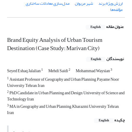
ارزش ویژة برند
شهر مریوان
مدل‌سازی معادلات ساختاری
مؤلفه‌ها
عنوان مقاله
English
Brand Equity Analysis of Urban Tourism
Destination (Case Study: Marivan City)
نویسندگان
English
1
2
3
‌Seyed Eshaq Jalalian
Mehdi Saidi
Mohammad Waysian
1
Assistant Professor of Geography and Urban Planning, Payame Noor
University, Tehran, Iran
2
PhD Candidate in Urban Planning and Design, University of Science and
Technology Iran
3
MA in Geography and Urban Planning, Kharazmi University, Tehran,
Iran
چکیده
English