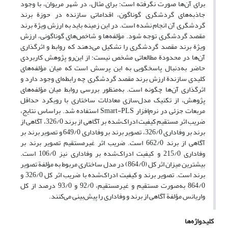
برای آن‌ها صورت نگرفته است؛ برای مثال، در شهر مریوان، با وجود
جاذبه‌های گردشگری گوناگون، اقداماتی سازنده در حوزة برند
گردشگری آن انجام نشده است. در این زمینه باید به ارزش ویژة برند
مقصد گردشگری توجه شود. مؤلفه‌ها و شاخص‌های گوناگونی، ارزش
ویژة برند مقصد گردشگری را تشکیل می‌دهند که روابط و اثرگذاری
آن‌ها در محدودة مطالعاتی مشخص نیست؛ از این‌رو پژوهش کاربردی
حاضر به‌دنبال پاسخگویی به این پرسش است که میان مؤلفه‌های
کلیدی سازندة ارزش برند مقصد گردشگری چه رابطه‌ای وجود دارد و
اثرگذاری آن‌ها چگونه است. به‌منظور بررسی روابط میان مؤلفه‌های
پژوهش، از تکنیک مدل‌سازی معادلات ساختاری با رویکرد حداقل
مربعات جزئی در نرم‌افزار Smart-PLS استفاده شد. براساس نتایج،
ضریب اثر مستقیم کیفیت ادراک‌شده بر آگاهی از برند 326/0، آگاهی از
برند بر وفاداری 326/0، تصویر برند بر وفاداری 649/0 و تصویر برند بر
آگاهی از برند 662/0 است. ضریب اثر غیرمستقیم تصویر برند بر
وفاداری 215/0 و کیفیت ادراک‌شده بر وفاداری نیز 106/0 است.
بیشترین میزان اثر کل (864/0) در مدل ساختاری مربوط به مؤلفة تصویر
برند است. تصویر برند و کیفیت ادراک‌شده با ضریب اثر کل 326/0 و
864/0 به‌صورت مستقیم و غیرمستقیم، 92/0 و 93/0 درصد از کل
واریانس مؤلفة آگاهی از برند و وفاداری را پیش‌بینی می‌کنند.
کلیدواژه‌ها