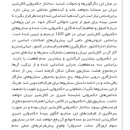
در میان این دگرگونی‌ها و تحولات شدید، ساختار حکمروایی کلان‌شهر
تهران نیز مستثنا نخواهد ماند و آینده‌های مختلفی در پیش دارد.
براین‌اساس نیاز است این آینده­ها شناسایی شده و مدنظر قرار بگیرد تا
مسیر بهینه برای عبور از چنین تحولاتی آشکار شود. در این پژوهش
دربارة اصول و مفاهیم آینده‌نگاری حکمروایی بحث شده و سناریوهای
حکمروایی کلان‌شهر تهران در افق 1420 ترسیم و تبیین شده‌ است.
براساس خروجی‌های دلفی آنی، پیش‌ران‌های اصلاحات اساسی در
ساختار ادارة کشور، شکل‌گیری نظام فدرالیسم در کشور، جهانی‌شدن و
آثار آن بر کلان‌شهر تهران و وضعیت مشارکت سمن‌ها و نهادهای مدنی
در حکمروایی بیشترین اثرگذاری و بیشترین عدم قطعیت را دارند.
براساس سه عدم­قطعیت بحرانی شناسایی شده و از ترکیب آن‌ها
درمجموع هشت سناریوی ممکن شکل گرفته است. پس از حذف
ناسازگاری درونی سناریوها، پنج سناریو به‌عنوان سناریوهای سازگار
باقی ماند و در ادامه داستان سناریوها برای هرکدام تدوین شد. هریک
از این سناریوها تأثیرات متفاوتی بر حکمروایی شهری و تقویت یا تضعیف
شاخص‌های حکمروایی شایستة شهری در کلان‌شهر تهران خواهد
داشت. سناریوی اول (حکمروایی در کلاس جهانی) همراه با مجموعه‌ای از
فرصت‌های بهبود ساختار حکمروایی کلان‌شهر تهران بوده و در صورت
بهره‌گیری از ظرفیت‌های این سناریو الگوی بهینة حکمروایی شهری
امکان‌پذیر شده است و عمدة موانع آن رفع خواهد شد، اما در سناریوی
سوم (روزگار سخت خسروان) وقوع پیش‌فرض‌های منفی عدم