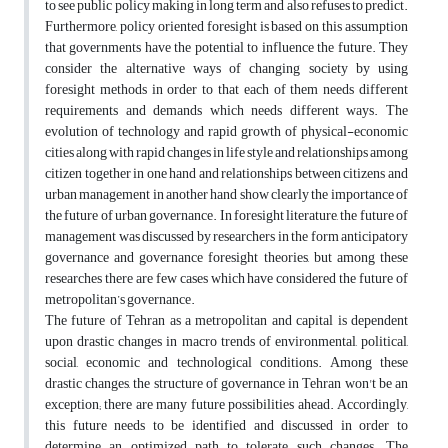
to see public policy making in long term and also refuses to predict.
Furthermore, policy oriented foresight is based on this assumption
that governments have the potential to influence the future. They
consider the alternative ways of changing society by using
foresight methods in order to that each of them needs different
requirements and demands which needs different ways. The
evolution of technology and rapid growth of physical-economic
cities along with rapid changes in life style and relationships among
citizen together in one hand and relationships between citizens and
urban management in another hand show clearly the importance of
the future of urban governance. In foresight literature, the future of
management was discussed by researchers in the form anticipatory
governance and governance foresight theories, but among these
researches there are few cases which have considered the future of
metropolitan’s governance.
The future of Tehran as a metropolitan and capital is dependent
upon drastic changes in macro trends of environmental, political,
social, economic and technological conditions. Among these
drastic changes, the structure of governance in Tehran won't be an
exception; there are many future possibilities ahead. Accordingly,
this future needs to be identified and discussed in order to
determine an optimized path to tolerate such changes. The