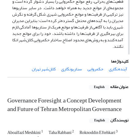
قطعیت‌های بحرانی، رفع موانع حکمروایی را بسیار دشوار کرده است و
مجموعه‌ای از موانع جدید به همراه خواهد داشت. در سایر سناریوها
نیز ترکیبی از ظرفیت‌ها و موانع حکمروایی شهری شکل گرفته و نگرش
مدیران را به آینده‌های محتمل گسترده‌تر کرده است؛ بنابراین مدیران
شهری باید با آگاهی از ظرفیت‌ها و موانع هریک از سناریوها آمادگی لازم
برای بهره‌گیری از ظرفیت‌ها را داشته باشند، خود را برای موانع جدید
آمده کنند و به روش‌های محدود اصلاح ساختار حکمروایی کلان‌شهر اتکا
نکنند.
کلیدواژه‌ها
آینده‌نگاری
حکمروایی
سناریونگاری
کلان‌شهر تهران
عنوان مقاله
English
Governance Foresight, a Concept Development
and Future of Tehran Metropolitan Governance
نویسندگان
English
1
2
3
Aboalfazl Meshkini
Taha Rabbani
Roknoddin Eftehkari