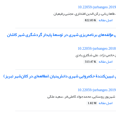
10.22059/jurbangeo.2019
اها ربانی، رکن الدین افتخاری، مجتبی رفیعیان
اصل مقاله
822.03 K
 مؤلفه‌های برنامه‌ریزی شهری در توسعة پایدار گردشگری شهر کاشان
10.22059/jurbangeo.2018
 حاتمی نژاد، علی شکاری بادی
اصل مقاله
513.47 K
 تبیین‌کنندة حکمروایی شهری دانش‌بنیان (مطالعه‌ای در کلان‌شهر تبریز)
10.22059/jurbangeo.2019
شهریور روستایی، محمدجواد کاملی فر، سعید ملکی
اصل مقاله
1.02 M