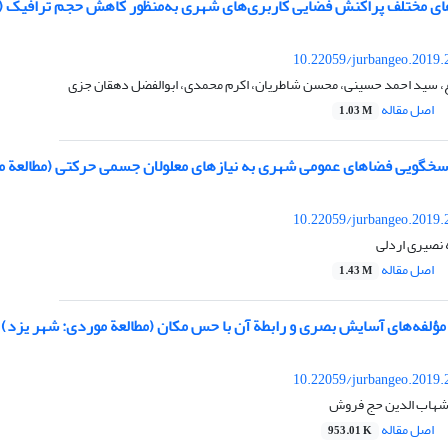
های مختلف پراکنش فضایی کاربری‌های شهری به‌منظور کاهش حجم ترافیک (م
10.22059/jurbangeo.2019.
، سید احمد حسینی، محسن شاطریان، اکرم محمدی، ابوالفضل دهقان جزی
اصل مقاله
1.03 M
پاسخگویی فضاهای عمومی شهری به نیازهای معلولان جسمی حرکتی (مطالعة 
10.22059/jurbangeo.2019.
 نصیری اردلی
اصل مقاله
1.43 M
مؤلفه‌های آسایش بصری و رابطة آن با حس مکان (مطالعة موردی: شهر یزد)
10.22059/jurbangeo.2019.
شهاب الدین حج فروش
اصل مقاله
953.01 K