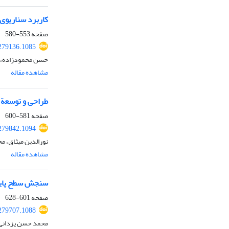
کاربرد سناریوی
صفحه
553-580
279136.1085
حسن محمودزاده، 
مشاهده مقاله
طراحی و توسعة سی
صفحه
581-600
279842.1094
نورالدین میثاق، م
مشاهده مقاله
سنجش سطح پایدا
صفحه
601-628
279707.1088
محمد حسن یزدانی، 