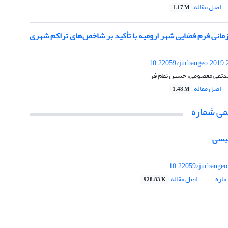
اصل مقاله
1.17 M
نی فرم فضایی شهر ارومیه با تأکید بر شاخص‌های تراکم شهری
10.22059/jurbangeo.2019.
مدتقی معصومی، حسین نظم فر
اصل مقاله
1.48 M
می شماره
لیسی
10.22059/jurbangeo
اره
اصل مقاله
928.83 K