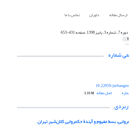
ارسال مقاله
داوران
تماس با ما
دوره 7، شماره 3، پاییز 1398، صفحه 431-653
1
می شماره
10.22059/jurbangeo
اره
اصل مقاله
1.33 M
ربردی
روایی، بسط مفهوم و آیندة حکمروایی کلان‌شهر تهران