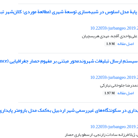
 پایة مدل اسلوس در شبیه‌سازی توسعة شهری (مطالعة موردی: کلان‌شهر تبر
10.22059/jurbangeo.2019.
علی واحدی آقجه، مهدی هریسچیان
اصل مقاله
1.9 M
ستم ارسال تبلیغات شهروندمحور مبتنی بر مفهوم حصار جغرافیایی (Geofence)
10.22059/jurbangeo.2019.
حمدرضا جلوخانی نیارکی
اصل مقاله
1.97 M
ری در سکونتگاه‌های غیررسمی شهر اردبیل به‌کمک مدل بارومتر پایداری
10.22059/jurbangeo.2019.
ژیلا فرزانه سادات زارنجی، ارسطو یاری حصار