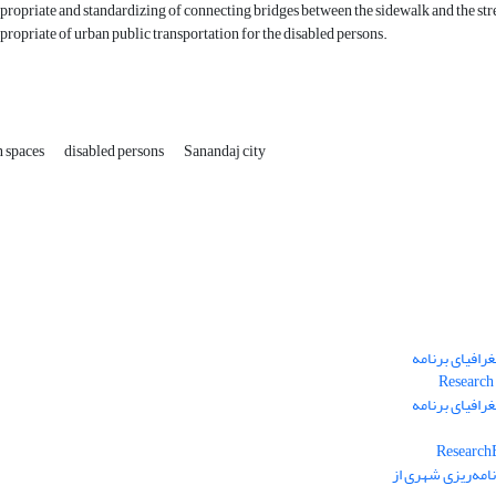
ropriate and standardizing of connecting bridges between the sidewalk and the str
ropriate of urban public transportation for the disabled persons.
n spaces
disabled persons
Sanandaj city
رافیای برنامه
رافیای برنامه
امه‌ریزی شهری از