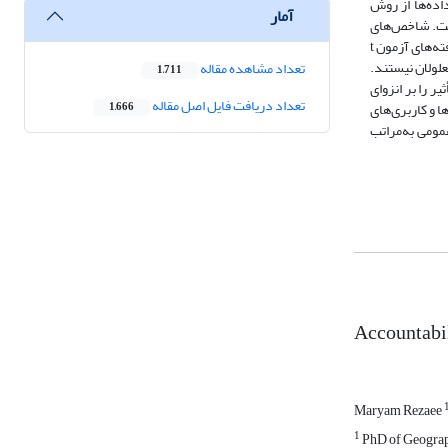
اده‌ها از روش
آمار
 رگرسیون خطی چندگانه صورت گرفت. شاخص‌های
مورد بررسی در این پژوهش شامل پیاده‌روها، پل‌های ارتباطی و دسترسی‌ها، حمل‌و‌نقل درون‌شهری، تجهیزات و مبلمان شهری و ساختمان‌ها و مکان‌های عمومی است. یافته‌های آزمون t
لولان نیستند.
تعداد مشاهده مقاله
1,711
 است. همچنین در تحلیل رگرسیون، شاخص حمل‌و‌نقل با ضریب تأثیر 458/0 بیشترین تأثیر را بر انزوای
تعداد دریافت فایل اصل مقاله
 و کاربری‌های
1,666
مومی به‌مراتب
Accountabil
Maryam Rezaee
1
PhD of Geograph