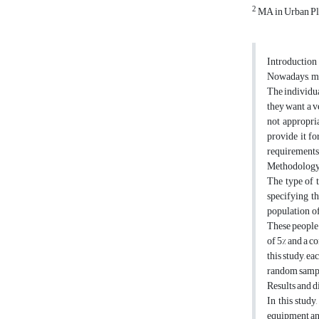
2
MA in Urban Pla
Introduction
Nowadays, mak
The individual
they want a v
not appropria
provide it fo
requirements 
Methodolog
The type of t
specifying t
population of
These people 
of 5% and a c
this study, e
random sampli
Results and d
In this study
equipment and