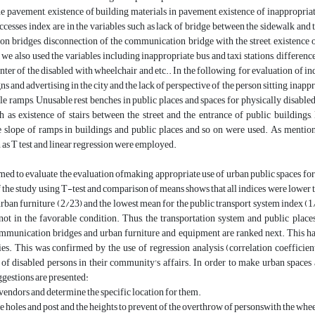
the pavement, existence of building materials in pavement, existence of inappropri
ccesses index are in the variables such as lack of bridge between the sidewalk and
 bridges, disconnection of the communication bridge with the street, existence of
 we also used the variables including inappropriate bus and taxi stations, difference
enter of the disabled with wheelchair and etc.. In the following, for evaluation of 
gns and advertising in the city and the lack of perspective of the person sitting, ina
ble ramps, Unusable rest benches in public places and spaces for physically disableda
h as existence of stairs between the street and the entrance of public buildings,
e slope of ramps in buildings and public places and so on were used. As mentione
as T test and linear regression were employed.
med to evaluate the evaluation ofmaking appropriate use of urban public spaces for a
f the study using T-test and comparison of means shows that all indices were lower th
urban furniture (2/23) and the lowest mean for the public transport system index (1/
not in the favorable condition. Thus, the transportation system and public places
mmunication bridges and urban furniture and equipment are ranked next. This has l
ties. This was confirmed by the use of regression analysis (correlation coefficie
 of disabled persons in their community's affairs. In order to make urban spaces a
gestions are presented:
vendors and determine the specific location for them.
the holes and post and the heights to prevent of the overthrow of personswith the whe