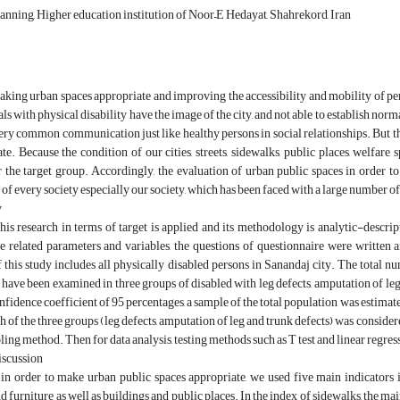
nning, Higher education institution of Noor–E Hedayat, Shahrekord, Iran
ing urban spaces appropriate and improving the accessibility and mobility of pers
s with physical disability have the image of the city, and not able to establish norma
ery common communication just like healthy persons in social relationships. But the 
te. Because the condition of our cities, streets, sidewalks, public places, welfare s
r the target group. Accordingly, the evaluation of urban public spaces in order to 
of every society especially our society, which has been faced with a large number of 
y
his research in terms of target is applied and its methodology is analytic-descri
he related parameters and variables, the questions of questionnaire were written
 this study includes all physically disabled persons in Sanandaj city. The total 
have been examined in three groups of disabled with leg defects, amputation of l
onfidence coefficient of 95 percentages, a sample of the total population was estimat
ach of the three groups (leg defects, amputation of leg and trunk defects) was conside
ng method. Then for data analysis, testing methods such as T test and linear regre
iscussion
, in order to make urban public spaces appropriate, we used five main indicators
 furniture as well as buildings and public places. In the index of sidewalks, the mai