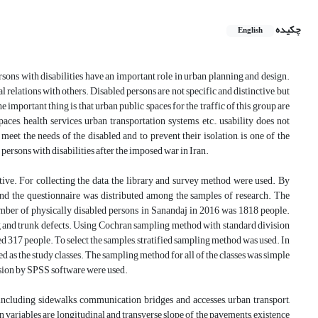
چکیده
English
ons with disabilities have an important role in urban planning and design.
l relations with others. Disabled persons are not specific and distinctive, but
important thing is that urban public spaces for the traffic of this group are
paces, health services, urban transportation systems, etc., usability does not
meet the needs of the disabled and to prevent their isolation, is one of the
persons with disabilities after the imposed war in Iran.
ptive. For collecting the data, the library and survey method were used. By
 and the questionnaire was distributed among the samples of research. The
number of physically disabled persons in Sanandaj in 2016 was 1818 people.
eg and trunk defects. Using Cochran sampling method with standard division
ed 317 people. To select the samples, stratified sampling method was used. In
red as the study classes. The sampling method for all of the classes was simple
ssion by SPSS software were used.
 including sidewalks, communication bridges and accesses, urban transport,
n variables are longitudinal and transverse slope of the pavements, existence