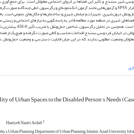
 شهر سنندج و تأثیر این فضاها بر انزوای اجتماعی معلولان است. برای جمع‌آوری د
پیمایشی و کتابخانه­ای استفاده شد. تجزیه‌ و تحلیل داده‌ها نیز با استفاده از نرم‌افزار SPSS و آزمون‌هایی مانند آزمون t ‌تک‌نمونه‌ای و
فضاهای شهری در منطقه مورد مطالعه قادر به پاسخگویی به نیازهای اجتماعی و زیستی مع
در این میان کمترین میانگین مربوط به شاخص سیستم حمل‌و‌نقل عمومی (1/1)
علولان در خیابان فردوسی سنندج اقدامات مناسب و کافی صورت نگرفته و هیچ‌یک از فضاها
علولان وضعیت مطلوبی ندارند که در این میان قابلیت دسترسی و وضعیت حمل‌و‌نقل ع
زی
ity of Urban Spaces to the Disabled Person’s Needs (Cas
1
2
Haniyeh Nasiri Ardali
y & Urban Planning, Department of Urban Planning, Islamic Azad University, Isfa