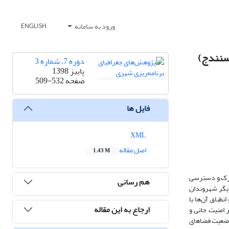
ورود به سامانه
ENGLISH
 سنندج)
دوره 7، شماره 3
پاییز 1398
صفحه
509-532
فایل ها
XML
اصل مقاله
1.43 M
تحرک و دسترسی
هم رسانی
دیگر شهروندان
نطباق آن‌ها با
ارجاع به این مقاله
 امنیت جانی و
 وضعیت فضاهای