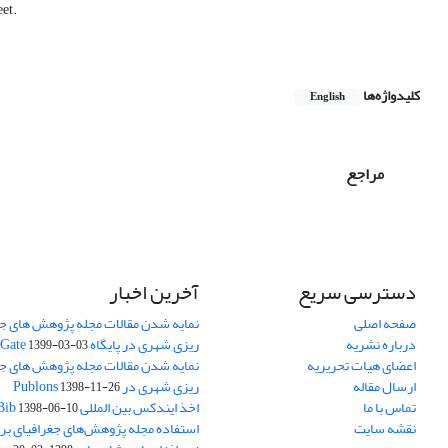
eet.
کلیدواژه‌ها
English
مراجع
دسترسی سریع
آخرین اخبار
صفحه اصلی
نمایه شدن مقالات مجله پژوهش های جغ
درباره نشریه
ریزی شهری در پایگاه Research Gate
1399-03-03
اعضای هیات تحریریه
نمایه شدن مقالات مجله پژوهش های جغ
ارسال مقاله
ریزی شهری در Publons
1398-11-26
تماس با ما
اخذ ایندکس بین المللی ResearchBib
1398-06-10
نقشه سایت
استفاده مجله پژوهش‌های جغرافیای برن