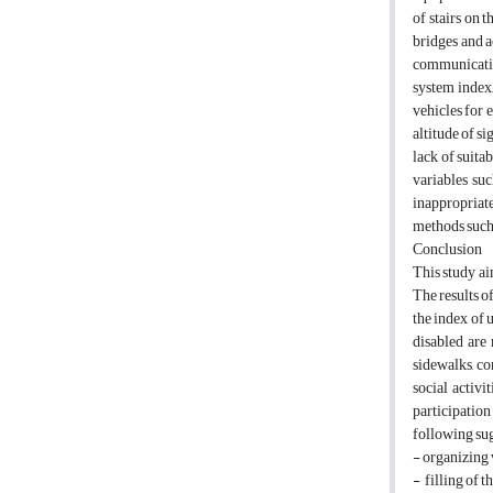
of stairs on 
bridges and a
communication
system index,
vehicles for 
altitude of si
lack of suita
variables suc
inappropriat
methods such 
Conclusion
This study ai
The results o
the index of 
disabled are 
sidewalks, co
social activi
participation
following sug
- organizing 
- filling of 