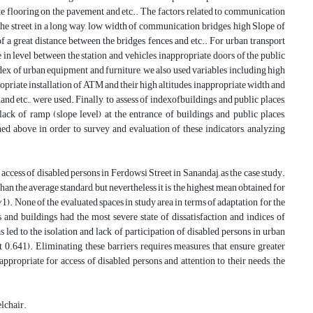
ate flooring on the pavement and etc.. The factors related to communication
 the street in a long way, low width of communication bridges, high Slope of
 a great distance between the bridges fences and etc.. For urban transport
 in level between the station and vehicles, inappropriate doors of the public
index of urban equipment and furniture, we also used variables including high
ppropriate installation of ATM and their high altitudes, inappropriate width and
nd etc., were used. Finally, to assess of indexofbuildings and public places,
 lack of ramp (slope level) at the entrance of buildings and public places,
d above, in order to survey and evaluation of these indicators, analyzing
ccess of disabled persons in Ferdowsi Street in Sanandaj, as the case study.
an the average standard, but nevertheless it is the highest mean obtained for
1). None of the evaluated spaces in study area in terms of adaptation for the
 and buildings had the most severe state of dissatisfaction and indices of
ed to the isolation and lack of participation of disabled persons in urban
nt 0.641). Eliminating these barriers requires measures that ensure greater
ppropriate for access of disabled persons and attention to their needs, the
elchair.