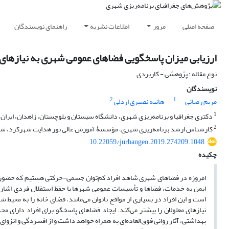
صفحه اصلی
مرور
اطلاعات نشریه
راهنمای نویسندگان
ارزیابی میزان پاسخگویی فضاهای عمومی شهری به نیازها
نوع مقاله : پژوهشی - کاربردی
نویسندگان
2
1
مریم رضائی
هانیه نصیری اردلی
1
دکتری جغرافیا و برنامه‌ریزی شهری، دانشگاه سیستان و بلوچستان، زاهدان، ایران
2
کارشناس ارشد برنامه‌ریزی شهری، مؤسسۀ آموزش عالی نور هدایت شهرکرد، شهر
10.22059/jurbangeo.2019.274209.1048
چکیده
امروزه در فضاهای شهری شاهد افراد کم‌توان جسمی‌-‌‌حرکتی هستیم که حضورش
ایمن به خدمات، فضاها و تأسیسات عمومی شهرها با حفظ استقلال فردی اشاره کر
است و این افراد در بسیاری از مواقع ناتوان می‌مانند، فضای خانه را به محیط‌ 
نیازهای معلولان را بیشتر می‌کند. ایجاد فضاهای پاسخگو برای افراد دارای 
بهداشتی، آثار روانی فوق‌العاده‌ای به همراه خواهد داشت و از افسردگی و ا