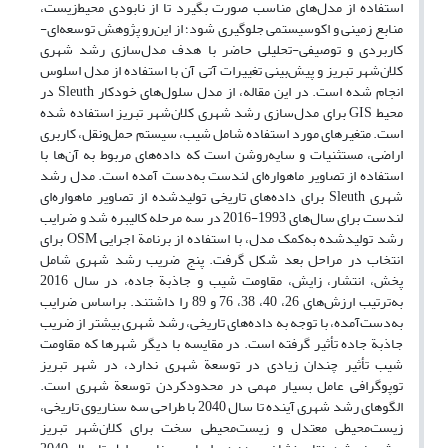
استفاده از مدل‌های مناسب صورت بگیرد تا از نابودی محیط‌زیست،
منابع زمینی و اکوسیستمی جلوگیری شود؛ از این‌رو پژوهش توسعه‌ای-
کاربردی و توصیفی-تحلیلی حاضر با هدف مدل‌سازی رشد شهری
کلان‌شهر تبریز و پیش‌بینی تغییرات آتی آن با استفاده از مدل اسلوس
انجام شده است. در این مقاله، از مدل سلول‌های خودکار Sleuth در
محیط GIS برای مدل‌سازی رشد شهری کلان‌شهر تبریز استفاده شده
است. متغیرهای مورد استفاده شامل شیب، سیستم حمل‌ونقل، کاربری
اراضی، مستثنیات و سایه‌روشن است که داده‌های مربوط به آن‌ها با
استفاده از تصاویر ماهواره‌ای لندست به‌دست آمده است. مدل رشد
شهری Sleuth برای داده‌های تاریخی تولیدشده از تصاویر ماهواره‌ای
لندست برای سال‌های 1993-2016 در سه مرحله کالیبره شد و ضرایب
رشد تولیدشده به‌کمک مدل، با استفاده از برنامة اجرایی OSM برای
انتخاب در مراحل بعد شکل گرفت. پنج ضریب رشد شهری شامل
پخش، انتشار، زایش، مقاومت شیب و جاذبة جاده، در سال 2016
به‌ترتیب ارزش‌های 26، 40، 38، 76 و 89 را داشتند. براساس ضرایب
به‌دست‌آمده، با توجه به داده‌های تاریخی، رشد شهری بیشتر از ضریب
جاذبة جاده تأثیر گرفته است. در مقایسه با دیگر شهرها که مقاومت
شیب تأثیر چندان زیادی در توسعة شهری ندارد، در شهر تبریز
توپوگرافی عامل بسیار مهمی در محدودکردن توسعة شهری است.
الگوهای رشد شهری آینده تا سال 2040 با طراحی سه سناریوی تاریخی،
زیست‌محیطی معتدل و زیست‌محیطی سخت برای کلان‌شهر تبریز