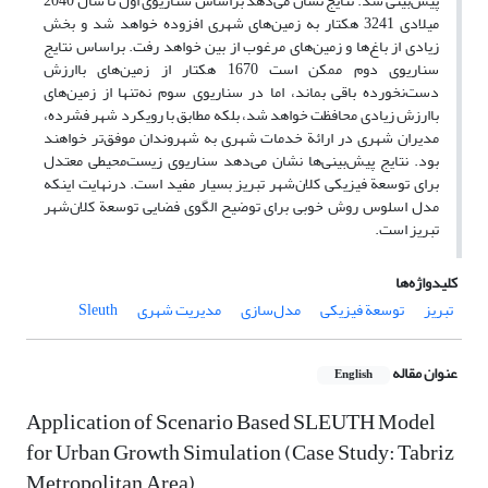
پیش‌بینی شد. نتایج نشان می‌دهد براساس سناریوی اول تا سال 2040
میلادی 3241 هکتار به زمین‌های شهری افزوده خواهد شد و بخش
زیادی از باغ‌ها و زمین‌های مرغوب از بین خواهد رفت. براساس نتایج
سناریوی دوم ممکن است 1670 هکتار از زمین‌های باارزش
دست‌نخورده باقی بماند، اما در سناریوی سوم نه‌تنها از زمین‌های
باارزش زیادی محافظت خواهد شد، بلکه مطابق با رویکرد شهر فشرده،
مدیران شهری در ارائة خدمات شهری به شهروندان موفق‌تر خواهند
بود. نتایج پیش‌بینی‌ها نشان می‌دهد سناریوی زیست‌محیطی معتدل
برای توسعة فیزیکی کلان‌شهر تبریز بسیار مفید است. درنهایت اینکه
مدل اسلوس روش خوبی برای توضیح الگوی فضایی توسعة کلان‌شهر
تبریز است.
کلیدواژه‌ها
تبریز
توسعة فیزیکی
مدل‌سازی
مدیریت شهری
Sleuth
عنوان مقاله
English
Application of Scenario Based SLEUTH Model
for Urban Growth Simulation (Case Study: Tabriz
Metropolitan Area)