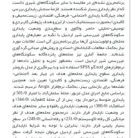
برنامه‌ریزی نشده‌ای در مقایسه با سایر سکونتگاه‌های شهری دانست
که از نظر پایداری بسیار شکننده هستند. لازمة سنجش پایداری بررسی
ابعاد چهارگانة پایداری (اجتماعی- فرهنگی، اقتصادی، زیست‌محیطی و
کالبدی) به‌صورت سیستماتیک است؛ از این‌رو هدف پژوهش کاربردی و
توصیفی-تحلیلی حاضر واکاوی و سطح‌بندی وضعیت پایداری
سکونتگاه‌های غیررسمی شهر اردبیل با تکیه بر معیارهای پایداری
محله‌ای و اولویت‌بندی آن‌ها برای برنامه‌ریزی آتی است. اطلاعات مورد
نیاز به‌کمک مطالعات کتابخانه‌ای-اسنادی و روش‌های میدانی گردآوری
شده‌اند. جامعة آماری نیز محله‌های پانزده‌گانه سکونتگاه‌های
غیررسمی شهر اردبیل است. به‌منظور تجزیه و تحلیل داده‌ها از
نرم‌افزارهای Excel و SPSS استفاده شد و با بهره‌گیری از مدل بارومتر
پایداری سطوح پایداری محله‌های هدف در چهار بعد (اجتماعی-
فرهنگی، اقتصادی، زیست‌محیطی و کالبدی) تعیین شد. همچنین
نقشه‌ها برای بازنمایی بهتر، به‌کمک نرم‌افزار Arcgis ترسیم شدند.
براساس نتایج اجرای مدل مزبور، محلة سلمان‌آباد با امتیاز 501/0 از
پایداری متوسط برخوردار بود. پس از آن محلة کاظم‌آباد (344/0) و
اسلام‌آباد (300/0) در وضعیت ناپایداری بالقوه و سایر محله‌های هدف
در وضعیت ناپایدار قرار دارند. درمجموع محله‌های هدف از نظر
میانگین کل رفاه اکوسیستم (231/0) و رفاه انسانی (249/0) در سطح
بسیار پایینی قرار دارند؛ بنابراین با توجه به شرایط ناپایداری
سکونتگاه‌های غیررسمی شهر اردبیل می‌توان نتیجه گرفت سطح