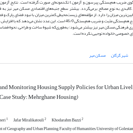
تجزیه و تحلیل داده‌ها و اطلاعات به‌کمک نرم‌افزار SPSS و آزمون فریدمن، الگوی ضریب هم‌بستگی پیرسون و آزمون t تک‌نمونه‌ای 
کالبدی به نوع مصالح برمی‌گردد. بیشتر سطح جنبه‌های اقتصادی مسکن مهر نیز به 
‌ترین میزان را دارد. از مؤلفه‌های زیست‌محیطی کمترین میزان با نبود فضای پارک و ف
است. بیشترین میزان هم‌بستگی میان ابعاد فرهنگی و کالبدی مسکن است که نوع هم‌بستگی مثبت و ضریب هم‌بستگی 46/0 است. این عد
ری فرهنگی مسکن مهر نیز بیشتر می‌شود؛ به‌طوری‌که شیوة ساخت و طراحی، نحوة فضاسا
فضای خصوصی خانواده توجهی نکرده است.
شهر گرگان
مسکن مهر
and Monitoring Housing Supply Policies for Urban Livel
(Case Study: Mehrghane Housing)
1
2
2
eri
Jafar Miralikatouli
Khodarahm Bazzi
of Geography and Urban Planning, Faculty of Humanities, University of Golestan,