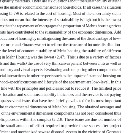
f quality materials. There are six questions about the sustainability of Mehr
the smaller economic dimensions of households. In all cases, the situation
sing (3.79) is related to the cost of housing. Most of the uncertainty stems
does not mean that the intensity of sustainability is high, but it is the lowest
s that the repayment of mortgages, the proportion of Mehr's housing prices
units, have contributed to the sustainability of the economic dimension. Add
production of housing by misdiagnosing the cause of the disadvantage of low-
l reforms and Finance was set to reform the structure of income distribution.
he level of economic stability of Mehr housing, the stability of different
 in Mehr Housing was the lowest (2.47). This is due to a variety of factors,
 and thin walls (the use of very thin canvas panels) between units as well as
 auditory and visual aspects. Evaluating and comparing other components of
social interactions, in other respects, such as the impact of stamped housing on
rhood-specific customs and lifestyle of the apartment are low-level. In this
line with the principles and policies set out to reduce it. The finished price
-location and social sustainability indicators and the service is not paying
ass several issues that have been briefly evaluated for its most important
 the environmental dimension of Mehr housing. The obtained averages and
 any of the environmental dimension components has not been considered, thus,
public places is within the complex (2.23). These issues are due to a number of
the small amount of effort required to provide these spaces after project
fficient and mechanized sewage disposal system in the vicinity of Gorgan's