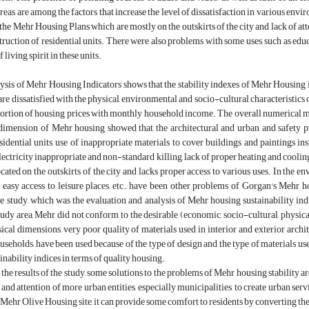
areas are among the factors that increase the level of dissatisfaction in various e
 the Mehr Housing Plans which are mostly on the outskirts of the city and lack of at
truction of residential units. There were also problems with some uses, such as educa
f living spirit in these units.
lysis of Mehr Housing Indicators shows that the stability indexes of Mehr Housing i
 are dissatisfied with the physical, environmental and socio-cultural characteristics
ortion of housing prices with monthly household income. The overall numerical mea
 dimension of Mehr housing showed that the architectural and urban and safety p
esidential units, use of inappropriate materials to cover buildings and paintings in
 electricity inappropriate and non-standard killing, lack of proper heating and cool
cated on the outskirts of the city and lacks proper access to various uses. In the 
f easy access to leisure places, etc., have been other problems of Gorgan's Mehr 
e study, which was the evaluation and analysis of Mehr housing sustainability indi
study area, Mehr did not conform to the desirable (economic, socio-cultural, physi
ical dimensions, very poor quality of materials used in interior and exterior archite
useholds, have been used because of the type of design and the type of materials use
inability indices in terms of quality housing.
the results of the study, some solutions to the problems of Mehr housing stability are
 and attention of more urban entities, especially municipalities, to create urban se
he Mehr Olive Housing site, it can provide some comfort to residents by converting the