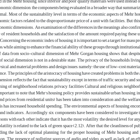
d in the Mehr housing, since inferior and poor quality materials were used instead o
nomic dimension, the components being evaluated in a broader way that summarizes 
mal. Most of the sustainability level in terms of the economic aspects of Mehr hou
mic factors related to the disproportionate price of a unit with facilities. But this 
nomic dimensions. An examination of the differences in the meanings also confirm
 of resident households, and the satisfaction of the amount required paying these 
 Concerning the economic index of housing, it is important to set a target for mass 
, while aiming to enhance the financial ability of these groups through institutiona
 data from socio-cultural dimension of Mehr Gorgan housing shows that, despite t
 social dimension is not in a desirable state. The privacy of the households living
sical and material problems and design issues, namely: the use of low-cost materials
e. The principles of the aristocracy of housing have created problems in both the
ension reflects the fact that sustainability, except in terms of traffic security and 
ning of neighborhood relations, privacy, facilities Cultural and religious, neighbo
s important to note that Mehr's housing policy provides sustainable urban housing, in 
nd prices from residential units) has been taken into consideration and the welfare
is has increased household spending. The environmental aspects of housing encomp
nd indicators. Accordingly, six components have been considered to investigate
sons with each other indicate that it has the most volatility, the desired level for
latility is related to the lack of green space (2.12). After that, the cleanliness of 
luding the lack of optimal planning for the proper housing of Mehr housing and 
n. The presence of polluting sources of audio and video, as well as lack of an e