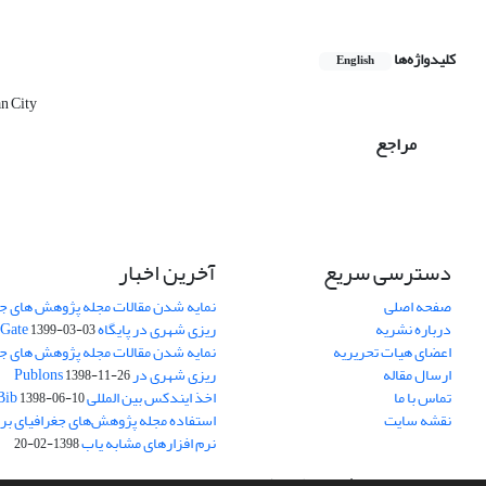
کلیدواژه‌ها
English
n City
مراجع
دسترسی سریع
آخرین اخبار
صفحه اصلی
نمایه شدن مقالات مجله پژوهش های جغ
درباره نشریه
ریزی شهری در پایگاه Research Gate
1399-03-03
اعضای هیات تحریریه
نمایه شدن مقالات مجله پژوهش های جغ
ارسال مقاله
ریزی شهری در Publons
1398-11-26
تماس با ما
اخذ ایندکس بین المللی ResearchBib
1398-06-10
نقشه سایت
استفاده مجله پژوهش‌های جغرافیای برن
نرم افزارهای مشابه یاب
1398-02-20
سامانه مدیریت نشریات علمی.
طراحی و پیاده سازی از
سیناوب