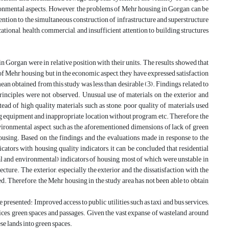
nvironmental aspects. However, the problems of Mehr housing in Gorgan can be
tention to the simultaneous construction of infrastructure and superstructure
tional, health, commercial, and insufficient attention to building structures
n Gorgan were in relative position with their units. The results showed that
 of Mehr housing but in the economic aspect, they have expressed satisfaction
n obtained from this study was less than desirable (3). Findings related to
rinciples were not observed. Unusual use of materials on the exterior and
stead of high quality materials such as stone, poor quality of materials used
ing equipment and inappropriate location without program, etc. Therefore, the
environmental aspect, such as the aforementioned dimensions of lack of green
housing. Based on the findings and the evaluations made in response to the
cators with housing quality indicators, it can be concluded that residential
cal and environmental) indicators of housing, most of which were unstable in
cture. The exterior, especially the exterior and the dissatisfaction with the
d. Therefore, the Mehr housing in the study area has not been able to obtain
 presented: Improved access to public utilities such as taxi and bus services;
rvices, green spaces and passages. Given the vast expanse of wasteland around
se lands into green spaces.