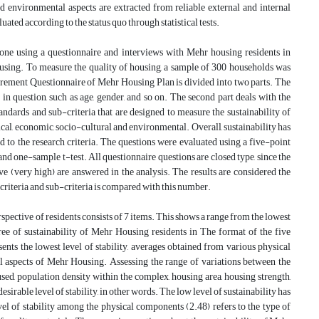
nd environmental aspects are extracted from reliable external and internal
ted according to the status quo through statistical tests.
 done using a questionnaire and interviews with Mehr housing residents in
using. To measure the quality of housing, a sample of 300 households was
ement Questionnaire of Mehr Housing Plan is divided into two parts. The
 in question, such as age, gender, and so on. The second part deals with the
ndards and sub-criteria that are designed to measure the sustainability of
cal, economic, socio-cultural and environmental. Overall, sustainability has
ed to the research criteria. The questions were evaluated using a five-point
and one-sample t-test. All questionnaire questions are closed type, since the
ve (very high) are answered in the analysis. The results are considered the
 criteria and sub-criteria is compared with this number.
ective of residents consists of 7 items. This shows a range from the lowest
egree of sustainability of Mehr Housing residents in The format of the five
ents the lowest level of stability, averages obtained from various physical
cal aspects of Mehr Housing. Assessing the range of variations between the
 used, population density within the complex, housing area, housing strength,
sirable level of stability, in other words. The low level of sustainability has
el of stability among the physical components (2.48) refers to the type of