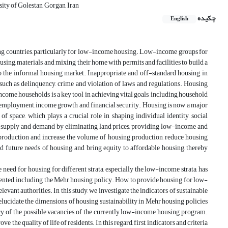
ty of Golestan, Gorgan, Iran
چکیده
English
ing countries, particularly for low-income housing. Low-income groups for
housing, materials, and mixing their home with permits and facilities to build a
 the informal housing market. Inappropriate and off-standard housing, in
, such as delinquency, crime and violation of laws and regulations. Housing
ncome households is a key tool in achieving vital goals, including household
 employment, income growth and financial security. Housing is now a major
f space, which plays a crucial role in shaping individual identity, social
ng supply and demand by eliminating land prices, providing low-income and
 production and increase the volume of housing production, reduce housing
 future needs of housing, and bring equity to affordable housing, thereby
need for housing for different strata, especially the low-income strata, has
nted, including the Mehr housing policy. How to provide housing for low-
vant authorities. In this study, we investigate the indicators of sustainable
elucidate the dimensions of housing sustainability in Mehr housing policies
cy of the possible vacancies of the currently low-income housing program.
 quality of life of residents. In this regard, first, indicators and criteria