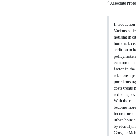
2
Associate Profe
Introduction
Various polic
housing in cit
home is face
addition to h
policymakers,
economic succ
factor in the
relationship
poor housing
costs (rents,
reducing pove
With the rapi
become more 
income urban 
urban housing
by identifyi
Gorgan (Mehr 