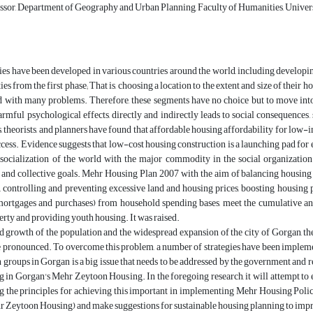
ssor, Department of Geography and Urban Planning, Faculty of Humanities, Universi
ies have been developed in various countries around the world, including develop
ies from the first phase; That is, choosing a location to the extent and size of their 
d with many problems. Therefore, these segments have no choice but to move into
armful psychological effects, directly and indirectly leads to social consequences
 theorists, and planners have found that affordable housing affordability for low-i
ess. Evidence suggests that low-cost housing construction is a launching pad for
 socialization of the world with the major commodity in the social organization o
s, and collective goals. Mehr Housing Plan 2007 with the aim of balancing housi
, controlling and preventing excessive land and housing prices, boosting housing
 mortgages and purchases) from household spending bases, meet the cumulative and
rty and providing youth housing. It was raised.
d growth of the population and the widespread expansion of the city of Gorgan, the 
pronounced. To overcome this problem, a number of strategies have been impleme
groups in Gorgan is a big issue that needs to be addressed by the government and rele
 in Gorgan's Mehr Zeytoon Housing. In the foregoing research, it will attempt to 
ng the principles for achieving this important in implementing Mehr Housing Poli
Zeytoon Housing) and make suggestions for sustainable housing planning to improve the