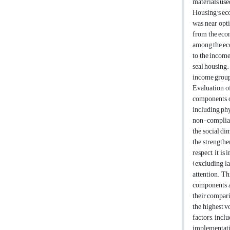
materials use
Housing's eco
was near opti
from the econo
among the eco
to the income
seal housing.
income groups
Evaluation of
components of
including phy
non-complianc
the social dim
the strengthe
respect, it i
(excluding la
attention. Th
components a
their compari
the highest vo
factors, inc
implementatio