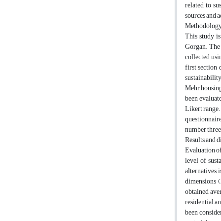
related to su
sources and a
Methodolog
This study i
Gorgan. The 
collected us
first section
sustainabilit
Mehr housing 
been evaluate
Likert range.
questionnaire
number three 
Results and d
Evaluation of
level of sust
alternatives 
dimensions (2
obtained aver
residential an
been consider