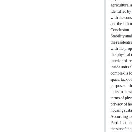
agricultural 
identified by
with the cons
and the lack o
Conclusion
Stability ana
the residents
with the prop
the physical
interior of r
inside units,
complex is lo
space, lack o
purpose of th
units In the 
terms of phys
privacy of ho
housing susta
According to 
Participation
the site of t