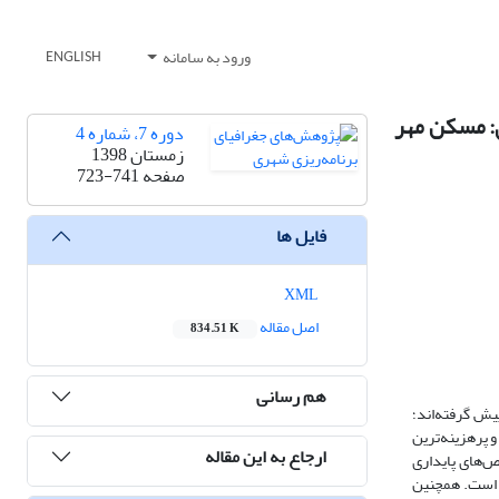
ورود به سامانه
ENGLISH
: مسکن مهر
دوره 7، شماره 4
زمستان 1398
صفحه
723-741
فایل ها
XML
اصل مقاله
834.51 K
هم رسانی
یش گرفته‌اند؛
و پرهزینه‌ترین
ارجاع به این مقاله
‌های پایداری
 است. همچنین