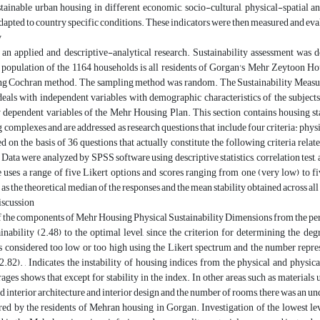
stainable urban housing in different economic, socio-cultural, physical-spatial a
dapted to country specific conditions. These indicators were then measured and evalua
y
s an applied and descriptive-analytical research. Sustainability assessment was
population of the 1164 households is all residents of Gorgan's Mehr Zeytoon Ho
ing Cochran method. The sampling method was random. The Sustainability Measur
 deals with independent variables with demographic characteristics of the subjects
y dependent variables of the Mehr Housing Plan. This section contains housing sta
complexes and are addressed as research questions that include four criteria: physi
d on the basis of 36 questions that actually constitute the following criteria relat
 Data were analyzed by SPSS software using descriptive statistics, correlation test, 
 uses a range of five Likert options and scores ranging from one (very low) to fi
as the theoretical median of the responses and the mean stability obtained across all
iscussion
 the components of Mehr Housing Physical Sustainability Dimensions from the persp
ainability (2.48) to the optimal level, since the criterion for determining the d
is considered too low or too high using the Likert spectrum and the number repres
.82). , Indicates the instability of housing indices from the physical and physi
ages shows that except for stability in the index. In other areas, such as materials
d interior architecture and interior design and the number of rooms, there was an unde
ed by the residents of Mehran housing in Gorgan. Investigation of the lowest lev