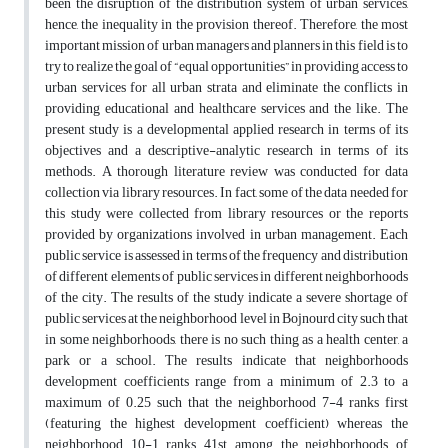
been the disruption of the distribution system of urban services,
hence, the inequality in the provision thereof. Therefore, the most
important mission of urban managers and planners in this field is to
try to realize the goal of “equal opportunities” in providing access to
urban services for all urban strata and eliminate the conflicts in
providing educational and healthcare services and the like. The
present study is a developmental applied research in terms of its
objectives and a descriptive-analytic research in terms of its
methods. A thorough literature review was conducted for data
collection via library resources. In fact, some of the data needed for
this study were collected from library resources or the reports
provided by organizations involved in urban management. Each
public service is assessed in terms of the frequency and distribution
of different elements of public services in different neighborhoods
of the city. The results of the study indicate a severe shortage of
public services at the neighborhood level in Bojnourd city such that
in some neighborhoods, there is no such thing as a health center, a
park or a school. The results indicate that neighborhoods
development coefficients range from a minimum of 2.3 to a
maximum of 0.25 such that the neighborhood 7-4 ranks first
(featuring the highest development coefficient) whereas the
neighborhood 10-1 ranks 41st among the neighborhoods of