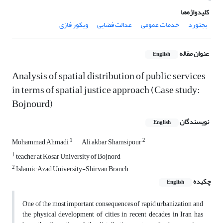
کلیدواژه‌ها
بجنورد
خدمات عمومی
عدالت فضایی
ویکور فازی
عنوان مقاله
English
Analysis of spatial distribution of public services
in terms of spatial justice approach (Case study:
Bojnourd)
نویسندگان
English
1
2
Mohammad Ahmadi
Ali akbar Shamsipour
1
teacher at Kosar University of Bojnord
2
Islamic Azad University-Shirvan Branch
چکیده
English
One of the most important consequences of rapid urbanization and
the physical development of cities in recent decades in Iran has