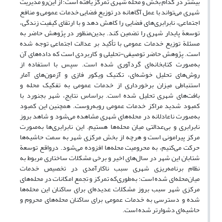
بیشتر در کدام بخش و محلة شهری تمرکز یافته است؛ از این‌رو مدیریت
شهری می‌تواند با عمل آگاهانه در توزیع فضایی خدمات عمومی و منافع
اجتماعی، نابرابری‌های فضایی را کاهش دهد و با ارتقای کیفیت زندگی،
توسعة پایدار شهری را تضمین کند. بدین‌منظور در پژوهش حاضر به
مسئلة توزیع خدمات عمومی با تأکید بر عدالت اجتماعی توجه شده
است. پژوهش حاضر توصیفی-تحلیلی و کاربردی است که داده‌های آن
به‌صورت کتابخانه‌ای گردآوری شده است. سپس با استفاده از
روش‌های تحلیل خوشه‌ای، تکنیک ویکور فازی و آزمون‌های آمار
استنباطی میزان برخورداری از خدمات عمومی به تفکیک محله و
بافت‌های شهری تحلیل شده است. براساس نتایج، شهر بجنورد با
کمبود شدید مراکز خدمات عمومی روبه‌روست. همچنین این کمبود
به‌صورت ناعادلانه در محله‌های شهری مشاهده می‌شود و شاهد بروز
نابرابری و بی‌عدالتی میان محله‌ها هستیم. این نابرابری‌ها به‌صورت
مرکز پیرامونی است و هرچه از بخش مرکزی شهر به سمت حاشیه‌ها
حرکت می‌کنیم، به محرومیت محله‌ها افزوده می‌شود. درواقع توسعة
شتابان این شهر در سال‌های اخیر و برخی مشکلات ساختاری مربوط به
نظام برنامه‌ریزی شهری سبب ناکارآمدی در تخصیص خدمات
میان‌محله‌ای شده است؛ به‌طوری‌که تمرکز و تجمع امکانات در محله‌های
مرکزی شهر سبب بروز مشکلات عدیده‌ای برای ساکنان این محله‌ها
شده و دسترسی به خدمات عمومی برای ساکنان محله‌های محروم و
حاشیه‌ای دشوارتر شده است.