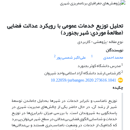
تحلیل توزیع خدمات عمومی با رویکرد عدالت فضایی
(مطالعۀ موردی: شهر بجنورد)
نوع مقاله : پژوهشی - کاربردی
نویسندگان
2
1
محمد احمدی
علی اکبر شمسی پور
1
مدرس دانشگاه کوثر بجنورد
2
کارشناس ارشد دانشگاه آزاد اسلامی واحد شیروان
10.22059/jurbangeo.2020.273616.1041
چکیده
توزیع نامناسب و نابرابر خدمات در شهرها به‌دلیل جاماندن توسعة
شهر از رشد آن، در حال حاضر یکی از چالش‌های مدیریت شهری در
پاسخگویی به شهروندان است. با بررسی میزان نابرابری‌ها در توزیع
خدمات و شناسایی الگوی فضایی بی‌عدالتی در سطح شهر می‌توان پی برد
که کدام‌یک از خدمات در وضعیت نامناسب‌تری هستند و بی‌عدالتی‌ها