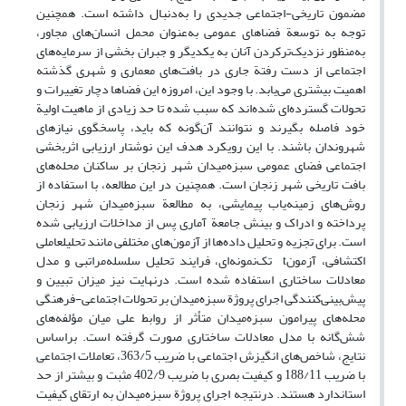
مضمون تاریخی-اجتماعی جدیدی را به‌دنبال داشته است. همچنین
توجه به توسعة فضاهای عمومی به‌عنوان محمل انسان‌های مجاور،
به‌منظور نزدیک‌ترکردن آنان به یکدیگر و جبران بخشی از سرمایه‌های
اجتماعی از دست رفتة جاری در بافت‌های معماری و شهری گذشته
اهمیت بیشتری می‌یابد. با وجود این، امروزه این فضاها دچار تغییرات و
تحولات گسترده‌ای شده‌اند که سبب شده تا حد زیادی از ماهیت اولیة
خود فاصله بگیرند و نتوانند آن‌گونه که باید، پاسخگوی نیازهای
شهروندان باشند. با این رویکرد هدف این نوشتار ارزیابی اثربخشی
اجتماعی فضای عمومی سبزه‌میدان شهر زنجان بر ساکنان محله‌های
بافت تاریخی شهر زنجان است. همچنین در این مطالعه، با استفاده از
روش‌های زمینه‌یاب پیمایشی، به مطالعة سبزه‌میدان شهر زنجان
پرداخته و ادراک و بینش جامعة آماری پس از مداخلات ارزیابی شده
است. برای تجزیه و تحلیل داده‌ها از آزمون‌های مختلفی مانند تحلیل­عاملی
اکتشافی، آزمونt تک‌نمونه‌ای، فرایند تحلیل سلسله‌مراتبی و مدل
معادلات ساختاری استفاده شده است. درنهایت نیز میزان تبیین‌ و
پیش‌بینی‌کنندگی اجرای پروژة سبزه‌میدان بر تحولات اجتماعی-فرهنگی
محله‌های پیرامون سبزه‌میدان متأثر از روابط علی میان مؤلفه‌های
شش‌گانه با مدل معادلات ساختاری صورت گرفته است. براساس
نتایج، شاخص‌های انگیزش اجتماعی با ضریب 363/5، تعاملات اجتماعی
با ضریب 188/11 و کیفیت بصری با ضریب 402/9 مثبت و بیشتر از حد
استاندارد هستند. درنتیجه اجرای پروژة سبزه‌میدان به ارتقای کیفیت