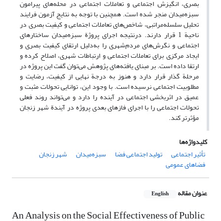
بصری، انگیزش اجتماعی و تعاملات اجتماعی در محله‌های پیرامون
سبزه‌میدان منجر شده است. همچنین با توجه به نتایج آزمون فرایند
تحلیل سلسله‌مراتبی، شاخص‌های تعاملات اجتماعی و کیفیت بصری در
ناحیة 1 قرار دارند. درنتیجه اجرای پروژة سبزه‌میدان ساختارهای
اجتماعی و نگرش‌های مردم‌شهری را به‌دلیل ارتقای کیفیت بصری و
ایجاد مرکزی برای تعاملات اجتماعی و ارتباطات شهری، اصلاح کرده و
ارتقا داده است. بر مبنای یافته‌های پژوهش می‌توان گفت این پروژه در
مرحلة گذار قرار دارد و هنوز به درجة نهایی از کیفیت، رضایت و
مطلوبیت اجتماعی نرسیده است. با وجود این، توانایی تحولات مثبت و
عمیق در اثربخشی اجتماعی در آینده را دارد و می‌تواند روند فعلی
تحولات اجتماعی را با اجرای فازهای بعدی پروژه در آیندة شهر زنجان
مؤثرتر کند.
کلیدواژه‌ها
تأثیر اجتماعی
تولید اجتماعی فضا
سبزه‌میدان
شهر زنجان
فضاهای عمومی
عنوان مقاله
English
An Analysis on the Social Effectiveness of Public