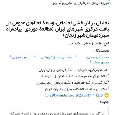
تحلیلی بر اثربخشی اجتماعی توسعۀ فضاهای عمومی در
بافت مرکزی شهرهای ایران (مطالعۀ موردی: پیاده‌راه
سبزه‌میدان شهر زنجان)
نوع مقاله : پژوهشی - کاربردی
نویسندگان
3
2
1
محمدتقی حیدری
محسن احدنژاد روشتی
سعید محرمی
4
مریم رحمانی
1
استادیار گروه جغرافیا، دانشگاه زنجان، زنجان، ایران
2
دانشیار گروه جغرافیا، دانشگاه زنجان، زنجان، ایران
3
کارشناس ارشد جغرافیا، دانشگاه زنجان، زنجان، ایران
4
دکتری جغرافیا، دانشگاه خوارزمی، تهران، ایران
10.22059/jurbangeo.2020.294744.1210
چکیده
با آغاز قرن بیست­ویکم، جهان ما به‌تدریج به عصری وارد شده است که