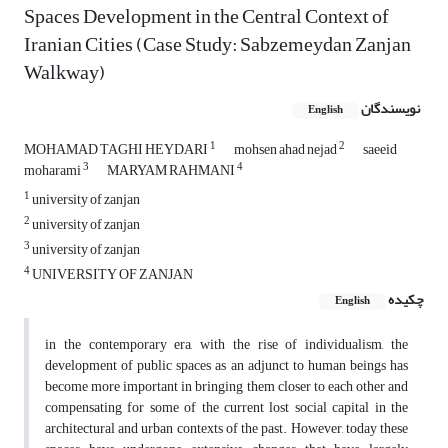
Spaces Development in the Central Context of
Iranian Cities (Case Study: Sabzemeydan Zanjan
Walkway)
نویسندگان
English
1
2
MOHAMAD TAGHI HEYDARI
mohsen ahad nejad
saeeid
3
4
moharami
MARYAM RAHMANI
1
university of zanjan
2
university of zanjan
3
university of zanjan
4
UNIVERSITY OF ZANJAN
چکیده
English
in the contemporary era, with the rise of individualism, the
development of public spaces as an adjunct to human beings has
become more important in bringing them closer to each other and
compensating for some of the current lost social capital in the
architectural and urban contexts of the past. However, today these