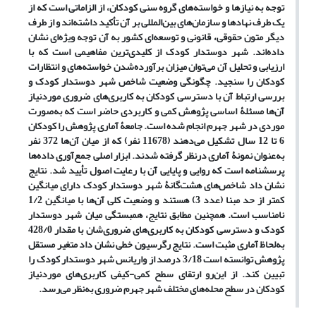
توجه به نیازها و خواسته‌های گروه سنی کودکان، از الزاماتی است که از
یک طرف نهادها و سازمان‌های بین‌المللی بر آن تأکید داشته‌اند و از طرف
دیگر متون حقوقی، قانونی و توسعه‌ای کشور به آن توجه ویژه‌ای نشان
داده‌اند. شهر دوستدار کودک از کلیدی‌ترین مفاهیمی است که با
ارزیابی و تحلیل آن می‌توان میزان برآورده‌شدن خواسته‌های و انتظارات
کودکان را سنجید. چگونگی وضعیت شاخص شهر دوستدار کودک و
بررسی ارتباط آن با دسترسی کودکان به کاربری‌های ضروری موردنیاز
آن‌ها مسئلۀ اساسی پژوهش کمی و کاربردی حاضر است که به‌صورت
موردی در شهر جهرم انجام شده است. جامعۀ آماری پژوهش را کودکان
6 تا 12 سال تشکیل می‌دهند (11678 نفر) که از میان آن‌ها 372 نفر
به‌عنوان نمونۀ آماری درنظر گرفته شدند. ابزار اصلی جمع‌آوری داده‌ها
پرسشنامه است که روایی و پایایی آن با رعایت اصول تأیید شد. نتایج
نشان داد شاخص‌های هشت‌گانۀ شهر دوستدار کودک دارای میانگین
کمتر از حد مبنا (عدد 3) هستند و وضعیت کلی آن‌ها با میانگین 1/2
نامناسب است. همچنین مطابق نتایج، همبستگی میان شهر دوستدار
کودک و دسترسی کودکان به کاربری‌های ضروری‌شان با مقدار 428/0
به‌لحاظ آماری مثبت است. نتایج رگرسیون خطی
نشان داد متغیر مستقل
پژوهش توانسته است 3/18 درصد از واریانس شهر دوستدار کودک را
تبیین کند. از این‌رو ارتقای سطح کمی-کیفی کاربری‌های موردنیاز
کودکان در سطح محله‌های مختلف شهر جهرم ضروری به‌نظر می‌رسد.