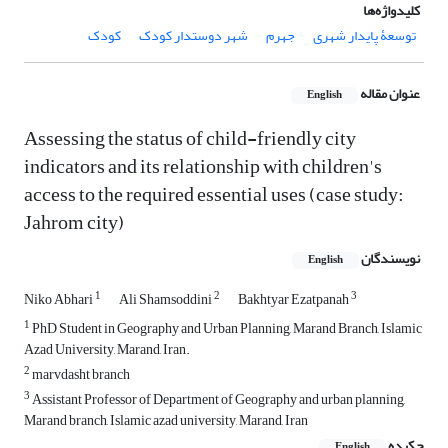
کلیدواژه‌ها
توسعۀ پایدار شهری
جهرم
شهر دوستدار کودک
کودک
عنوان مقاله
English
Assessing the status of child-friendly city
indicators and its relationship with children's
access to the required essential uses (case study:
Jahrom city)
نویسندگان
English
1
2
3
Niko Abhari
Ali Shamsoddini
Bakhtyar Ezatpanah
1
PhD Student in Geography and Urban Planning, Marand Branch, Islamic
Azad University, Marand, Iran.
2
marvdasht branch
3
Assistant Professor of Department of Geography and urban planning,
Marand branch, Islamic azad university, Marand, Iran
چکیده
English