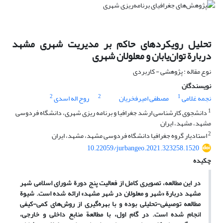
تحلیل رویکردهای حاکم بر مدیریت ‌شهری مشهد
دربارة توان‌یابان ‌و معلولان شهری
نوع مقاله : پژوهشی - کاربردی
نویسندگان
2
2
1
نجمه غلامی
مصطفی امیرفخریان
روح اله اسدی
1
دانشجوی کارشناسی ارشد جغرافیا و برنامه ریزی شهری، دانشگاه فردوسی
مشهد، مشهد، ایران
2
استادیار گروه جغرافیا دانشگاه فردوسی مشهد، مشهد، ایران
10.22059/jurbangeo.2021.323258.1520
چکیده
در این مطالعه، تصویری کامل از فعالیت پنج‌ دورة شورای اسلامی شهر
مشهد دربارة «شهر و معلولان در شهر مشهد» ارائه شده است. شیوة
مطالعه توصیفی-تحلیلی بوده و با بهره‌گیری از روش‌های کمی-کیفی
انجام شده ‌است. در گام اول، با مطالعة منابع داخلی و خارجی،