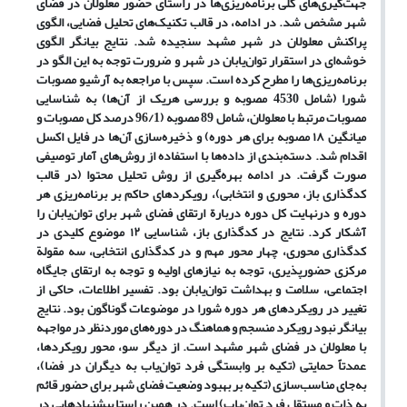
جهت‌گیری‌های کلی برنامه‌ریزی‌ها در راستای حضور معلولان در فضای
‌شهر مشخص شد. در ادامه، در قالب تکنیک‌های تحلیل فضایی، الگوی
‌پراکنش معلولان در شهر مشهد سنجیده شد. نتایج بیانگر الگوی
خوشه‌ای در استقرار توان‌یابان در شهر و ضرورت توجه به این الگو در
برنامه‌ریزی‌ها را مطرح کرده است. سپس با مراجعه به آرشیو مصوبات
شورا (شامل 4530 مصوبه‌ و بررسی ‌هریک از ‌آ
ن
ها) به شناسایی
مصوبات مرتبط با معلولان، شامل 89 مصوبه (96/1 درصد کل مصوبات و
میانگین ۱۸ مصوبه برای هر دوره) و ذخیره‌سازی آن
ها در فایل اکسل
اقدام شد. دسته‌بندی از داده‌ها با استفاده از روش
های آمار توصیفی
صورت گرفت. در ادامه بهره‌گیری از روش تحلیل‌ محتوا (در قالب
کدگذاری باز، محوری و انتخابی)، رویکردهای حاکم بر برنامه‌ریزی هر
دوره و درنهایت کل ‌دوره دربارة ارتقای فضای ‌شهر برای توان‌یابان را
آشکار کرد. نتایج در کدگذاری‌ باز، شناسایی ۱۲ موضوع کلیدی در
کدگذاری ‌محوری، چهار محور مهم و در کدگذاری انتخابی، سه مقولة
مرکزی حضورپذیری، توجه به نیازهای اولیه و توجه به ارتقای جایگاه
اجتماعی، سلامت و بهداشت توان‌یابان بود. تفسیر اطلاعات، حاکی از
تغییر در رویکردهای هر دوره شورا در موضوعات گوناگون بود. نتایج
بیانگر نبود رویکرد منسجم و هماهنگ در دوره‌های موردنظر در مواجهه
با معلولان در فضای ‌شهر مشهد است. از دیگر سو، محور رویکردها،
عمدتاً حمایتی (تکیه بر وابستگی فرد توان‌یاب به دیگران در فضا)،
به‌جای مناسب‌سازی (تکیه بر بهبود وضعیت فضای‌ شهر برای حضور قائم
به ذات و مستقل فرد توان‌یاب) است. در همین راستا پیشنهادهایی در