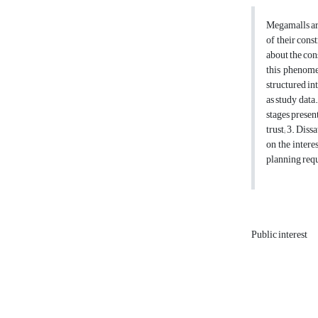
Megamalls are
of their cons
about the con
this phenome
structured in
as study data
stages presen
trust; 3. Diss
on the intere
planning requ
Public interest