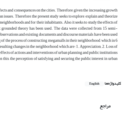
fects and consequences on the cities. Therefore, given the increasing growth
 issues. Therefore, the present study seeks to explore, explain and theorize
ghborhoods and for their inhabitants. Also, it seeks to study the effects of
ist grounded theory has been used. The data were collected from 15 semi-
d observations and existing documents and discourse materials have been used
ing of the process of constructing megamalls in their neighborhood, which in 6
esulting changes in the neighborhood, which are: 1. Appreciation; 2. Loss of
e effects of actions and interventions of urban planning and public institutions
n this, the perception of satisfying and securing the public interest in urban
کلیدواژه‌ها
English
مراجع