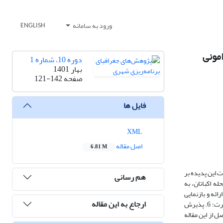
ورود به سامانه
ENGLISH
مونی
دوره 10، شماره 1
بهار 1401
صفحه
121-142
فایل ها
XML
اصل مقاله
6.81 M
 این پدیده بر
هم رسانی
ه نیمه‌ساختاریافته با ساکنان محله اکباتان، به
ص دریافت و درک شهروندان از فرایند احداث مگامال در محله آن‌هاست که در 6 مرحله به ارائه و بازنمایی
ارجاع به این مقاله
نحوه مواجهه ساکنین با احداث مگامال و تغییرات ناشی از آن در محله می‌پردازد که عبارتند از: 1. استقبال؛ 2. سلب اعتماد؛ 3. نارضایتی؛ 4. بی‌صدا بودن؛ 5. دریغ و حسرت؛ 6. پذیرش
 از این مقاله