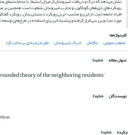
نشان می‌دهد که درک و دریافت شهروندان از میزان استیفاء یا عدم استیفای منفع
رویکردهای ذی‌نفعان گوناگون، و تجارب شهروندان متفاوت است. همچنین بر مبنا
افراد جامعه است، از این رو مناسب-ترین رویکرد دستیابی بدان، رویکرد گفتگوی
مورد بحث و بررسی قرار گرفته و پیشنهاداتی برای استفاده در طرح‌های توسعه‌
کلیدواژه‌ها
منفعت عمومی
مگامال
ادراک شهروندان
نظریه زمینه ای برساخت گرا
عنوان مقاله
English
grounded theory of the neighboring residents’
نویسندگان
English
Tehran
چکیده
English