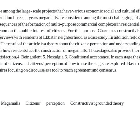
 among the large-scale projects that have various economic, social, and cultural ef
truction in recent years, megamalls are considered among the most challenging urban
sequences of the formation of multi-purpose commercial complexes in residential nei
non on the public interest of citizens. For this purpose, Charmaz's constructiv
terviews with residents of Ekbatan neighborhood, as a case study. In addition, fiel
. The result of the article is a theory about the citizens' perception and understand
ts how residents face the construction of megamalls. These stages also provide the r
atisfaction; 4. Being silent; 5. Nostalgia; 6. Conditional acceptance. In each stage, th
sts of citizens and citizens' perception of how to use the stage are explored. Based o
ires focusing on discourse as a tool to reach agreement and consensus.
Megamalls
Citizens'
perception
Constructivist grounded theory