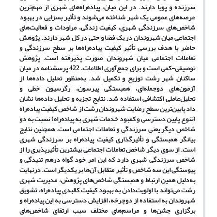
سرزنده و پویا دارند. در این میان،
پیاده‌راه‌های شهری از مهم‌ترین
عرصه‌های عمومی یک شهر شناخته می‌شوند
و تأثیر بسزایی در بهبود
شاخص‌های سرزندگی شهری، کیفیت زندگی، مراودات و فعالیت‌های
اجتماعی میان شهروندان در یک فضا و حتی در کل شهر دارند
. پژوهش
حاضر با هدف بررسی تأثیر کیفیت پیاده‌راه‌ها بر سطح سرزندگی و
تعاملات اجتماعی میان شهروندان صورت پذیرفته است. پژوهش
توصیفی-کمی است و برای جمع‌آوری اطلاعات، 422 پرسشنامه در میان
ساکنان شهر رشت توزیع و تکمیل شد. به‌منظور تحلیل داده‌ها از
آزمون‌های دوجمله‌ای، همبستگی پیرسون، رگرسیون خطی و
تحلیل‌عاملی اکتشافی استفاده شد. نتایج تجزیه و تحلیل داده‌ها نشان
داد پایین‌ترین سطح رضایت شهروندان رشت از شاخص کیفیت پیاده‌راه
(تنوع پایین دسترسی و کمبود خدمات شهری به پیاده‌راه) نسبت به دو
شاخص دیگر یعنی سرزندگی و تعاملات اجتماعی است. همچنین نتایج
بیانگر همبستگی و تأثیرگذاری کیفیت پیاده‌راه بر سرزندگی شهری
است. از سوی دیگر شاخص تعاملات اجتماعی بیشترین تأثیرپذیری را از
شاخص سرزندگی شهری دارد که این امر خود گواه درهم تنیدگی و
پیوستگی این سه شاخص و تأثیر متقابل آن‌ها بر یکدیگر است. درنهایت
به‌دلیل همین ارتباط و همبستگی شاخص‌های پژوهش، مدیریت شهری
رشت می
تواند با اولویت‌دادن به بهبود کیفیت کالبدی پیاده‌راه، تشویق
شهروندان به استفاده از دوچرخه، افزایش دسترسی به این پیاده
راه و
برگزاری جشن‌ها و مراسم‌های مختلف سبب ارتقای شاخص‌های