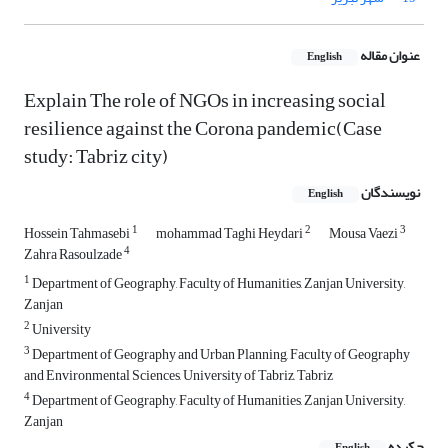
عنوان مقاله
English
Explain The role of NGOs in increasing social
resilience against the Corona pandemic(Case
study: Tabriz city)
نویسندگان
English
1
2
3
Hossein Tahmasebi
mohammad Taghi Heydari
Mousa Vaezi
4
Zahra Rasoulzade
1
Department of Geography, Faculty of Humanities, Zanjan University,
Zanjan
2
University
3
Department of Geography and Urban Planning, Faculty of Geography
and Environmental Sciences, University of Tabriz, Tabriz
4
Department of Geography, Faculty of Humanities, Zanjan University,
Zanjan
چکیده