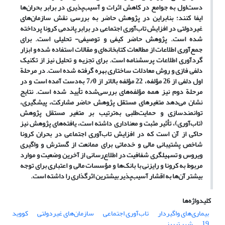
دست‌اول به جوامع در کاهش اثرات و آسیب‌پذیری در برابر بحران‌ها
ایفا کنند؛ بنابراین در پژوهش حاضر به بررسی نقش سازمان‌های
غیردولتی در افزایش تاب‌آوری اجتماعی در برابر پاندمی کرونا پرداخته
شده است. پژوهش حاضر کیفی و توصیفی- تحلیلی است. برای
جمع‌آوری اطلاعات از مطالعات کتابخانه‌ای و مقالات استفاده ‌شده و ابزار
گردآوری اطلاعات پرسشنامه است. برای تجزیه ‌و تحلیل نیز از تکنیک
دلفی فازی و روش معادلات ساختاری بهره گرفته ‌شده است. در مرحلة
اول دلفی از 26 مؤلفه، 22 مؤلفه بالاتر از 7/0 به‌دست ‌آمده است و در
مرحلة دوم نیز همه مؤلفه‌های بررسی‌شده تأیید شده است. نتایج
نشان می‌دهد متغیرهای مستقل پژوهش حاضر مشارکت، پیشگیری،
توانمندسازی و حمایت‌طلبی به‌ترتیب بر متغیر مستقل پژوهش
(تاب‌آوری)، تأثیر مثبت و معناداری داشته است، یافته‌های پژوهش نیز
حاکی از آن است که در افزایش تاب‌آوری اجتماعی در بحران کرونا
شاخص پشتیبانی مالی و خدماتی برای ممانعت از گسترش و واگیری
ویروس و تسهیلگری شفافیت در اطلاع‌رسانی از آخرین وضعیت و موارد
مربوط به کرونا و رایزنی با بانک‌ها و مؤسسات مالی و اعتباری برای توجه
بیشتر آن‌ها به اقشار آسیب‌پذیر بیشترین اثرگذاری را داشته است.
کلیدواژه‌ها
بیماری‌های واگیردار
تاب‌آوری اجتماعی
سازمان‌های غیردولتی
کووید
19
شهر تبریز