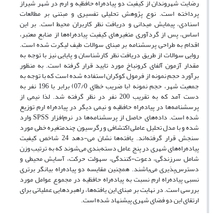
رضایت شهروندان از کیفیت دو پیاده‌راه حافظیه و ارم در شهر شیراز
پرداخته است. نوع پژوهش تحلیلی تفسیری و مبتنی بر مطالعات
اسنادی، پیمایش میدانی و دریافت نظر کاربران محیط است. بر این
اساس، پس از گردآوری متغیرهای کیفیت پیاده‌راه‌ها از منابع معتبر،
اقدام به طراحی پرسشنامه بر مبنای سوالات طیف لیکرت شده است.
روایی سوالات از طریق دریافت نظر کارشناسان و پایایی نیز با توجه به
مقدار آزمون آلفای کرونباخ مورد تایید قرار گرفته است. به منظور
برآورد حجم نمونه از فرمول کوکران استفاده شده است که با توجه به
جمعیت شهر، حجم نمونه (با ضریب خطای 07/0) برابر با 196 نفر به
دست آمد که به تقریب 200 نفر در نظر گرفته شد. لذا نیمی از
پرسشنامه‌ها در پیاده‌راه حافظیه و نیمی دیگر در پیاده‌راه ارم توزیع
شده است. داده‌های حاصل از پرسشنامه‌ها در نرم‌افزار SPSS وارد
شده و با مدل تحلیل عاملی اکتشافی و رگرسیون چندمتغیره خطی مورد
سنجش قرار گرفته‌اند. یافته‌ها نشان می-دهد 24 شاخص کیفیت
پیاده‌راه‌های شهری در پنج عامل دسته‌بندی می‌شوند که به ترتیب وزن
شامل سرزندگی، دعوت-کنندگی، سهولت حرکت، آسایش محیطی و
دسترس‌پذیری می‌باشند. همچنین مقایسه دو پیاده‌راه بیانگر برتری
نسبی پیاده‌راه ارم نسبت به پیاده‌راه حافظیه در مجموع عوامل مورد
بررسی است. در نهایت بر مبنای این یافته‌ها، راهبردهایی عملیاتی برای
ارتقای این دو فضای شهری پیشنهاد شده است.