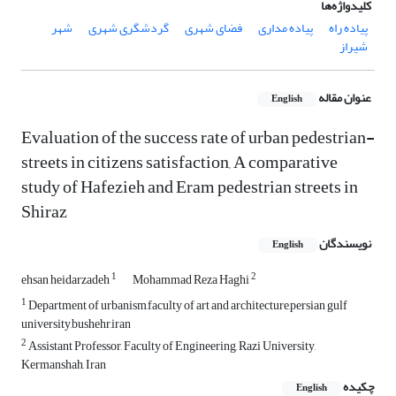
کلیدواژه‌ها
پیاده راه
پیاده مداری
فضای شهری
گردشگری شهری
شهر
شیراز
عنوان مقاله
English
Evaluation of the success rate of urban pedestrian-
streets in citizens satisfaction, A comparative
study of Hafezieh and Eram pedestrian streets in
Shiraz
نویسندگان
English
1
2
ehsan heidarzadeh
Mohammad Reza Haghi
1
Department of urbanism,faculty of art and architecture,persian gulf
university,bushehr,iran
2
Assistant Professor, Faculty of Engineering, Razi University,
Kermanshah, Iran
چکیده
English