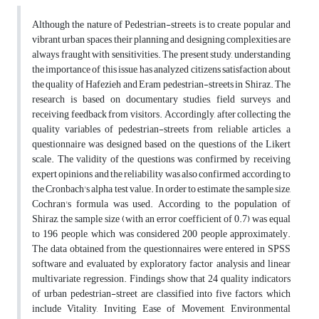
Although the nature of Pedestrian-streets is to create popular and
vibrant urban spaces, their planning and designing complexities are
always fraught with sensitivities. The present study, understanding
the importance of this issue, has analyzed citizens satisfaction about
the quality of Hafezieh and Eram pedestrian-streets in Shiraz. The
research is based on documentary studies, field surveys and
receiving feedback from visitors. Accordingly, after collecting the
quality variables of pedestrian-streets from reliable articles, a
questionnaire was designed based on the questions of the Likert
scale. The validity of the questions was confirmed by receiving
expert opinions and the reliability was also confirmed according to
the Cronbach's alpha test value. In order to estimate the sample size,
Cochran's formula was used. According to the population of
Shiraz, the sample size (with an error coefficient of 0.7) was equal
to 196 people, which was considered 200 people approximately.
The data obtained from the questionnaires were entered in SPSS
software and evaluated by exploratory factor analysis and linear
multivariate regression. Findings show that 24 quality indicators
of urban pedestrian-street are classified into five factors, which
include Vitality, Inviting, Ease of Movement, Environmental