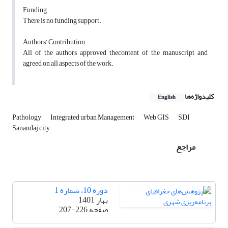
Funding
There is no funding support.
Authors’ Contribution
All of the authors approved thecontent of the manuscript and
agreed on all aspects of the work.
کلیدواژه‌ها
English
Pathology
Integrated urban Management
Web GIS
SDI
Sanandaj city
مراجع
دوره 10، شماره 1
بهار 1401
صفحه
207-226