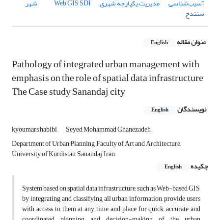
آسیب‌شناسی
مدیریت یکپارچه شهری
SDI
Web GIS
شهر
سنندج
عنوان مقاله
English
Pathology of integrated urban management with
emphasis on the role of spatial data infrastructure
The Case study Sanandaj city
نویسندگان
English
kyoumars habibi
Seyed Mohammad Ghanezadeh
Department of Urban Planning, Faculty of Art and Architecture,
University of Kurdistan, Sanandaj, Iran
چکیده
English
System based on spatial data infrastructure, such as Web-based GIS,
by integrating and classifying all urban information, provide users
with access to them at any time and place for quick, accurate and
coordinated planning and decision-making of the urban