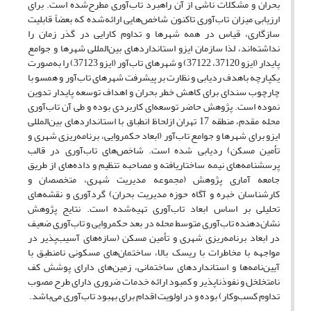
بحران و مشکلات ناشی از آن راهبرد تاب‌آوری مطرح‌شده است. برای
ارزیابی میزان تاب‌آوری تاکنون شاخص‌هایی ارائه‌شده که بعضاً قابلیت
سازگاری، قیاس در همه شهرها و تداوم کارایی در گذر زمان را
نداشته‌اند، لذا سازمان ایزو استانداردهای بین‌المللی شهرها و جوامع
پایدار (ایزو 37120، 37122) و شهرهای تاب‌آور (ایزو 37123) را به‌صورت
یکپارچه باهدف ردیابی و نظارت بر پیشرفت شهرهای تاب‌آور و همسو با
چارچوب سندای برای کاهش خطر بحران و اهداف توسعه پایدار تدوین
نموده است. پژوهش حاضر توسعه‌ای کاربردی بوده و طی آن تاب‌آوری
محله مقدم، منطقه 17 تهران ازلحاظ انطباق با استانداردهای بین‌المللی
ایزو برای شهرها و جوامع تاب‌آور (ابعاد حکمروایی، برنامه‌ریزی شهری و
تأمین مسکن) ردیابی شده است. شاخص‌های تاب‌آوری در قالب
پرسشنامه‌های نیمه ساختاریافته و مصاحبه تنظیم و داده‌های از طریق
جامعه آماری پژوهش (مجموعه مدیریت شهری، متخصصان و
کارشناسان خبره و آگاه حوزه مدیریت بحران) گردآوری و نقشه‌های
تحلیلی بر اساس ابعاد تاب‌آوری تهیه‌شده است. نتایج پژوهش
نشان‌دهنده تاب‌آوری متوسط محله در بعد حکمروایی و تاب‌آوری ضعیف
در ابعاد برنامه‌ریزی شهری و تأمین مسکن (سازه‌های آسیب‌پذیر در
مواجهه با مخاطرات با ریسک بالا، ساختمان‌های مسکونی نامنطبق با
آیین‌نامه‌ها و استانداردهای ساختمانی، زمین‌های دارای پوشش کف
نامتخلخل و نفوذناپذیر و کمبود ارائه خدمات ضروری دارای طرح مصوب
تداوم کسب‌وکار) بوده و در اولویت اقدام برای بهبود تاب‌آوری می‌باشد.