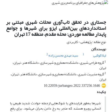
جستاری در تحقق تاب‌آوری محلات شهری مبتنی بر
استانداردهای بین‌المللی ایزو برای شهرها و جوامع
پایدار مطالعه موردی: محله مقدم، منطقه 17 تهران
نوع مقاله : پژوهشی - کاربردی
نویسندگان
2
1
لیلا کوکبی
سید مهدی محسن زاده
1
گروه طراحی شهری، دانشکده معماری و شهرسازی، دانشگاه هنر، تهران،
ایران
2
گروه مدیریت شهری، دانشکده معماری و شهرسازی، دانشگاه هنر، تهران،
ایران
10.22059/jurbangeo.2022.337256.1646
چکیده
شهرها به‌طور فزاینده‌ای با شوک‌هایی ازجمله حوادث شدید طبیعی یا
انسانی روبرو هستند که منجر به رخ دادن بحران می‌شود. برای رفع