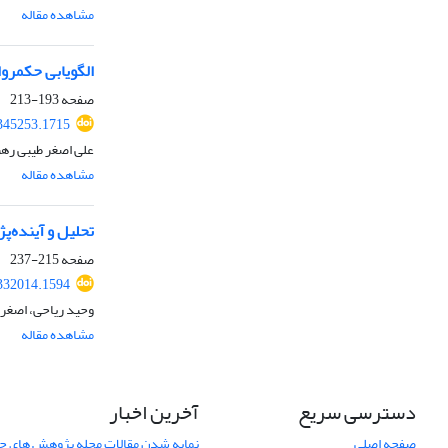
مشاهده مقاله
الگویابی حکمرو
صفحه
193-213
345253.1715
علی اصغر طیبی رهن
مشاهده مقاله
تحلیل و آینده‌پ
صفحه
215-237
332014.1594
وحید ریاحی، اصغر
مشاهده مقاله
دسترسی سریع
آخرین اخبار
صفحه اصلی
نمایه شدن مقالات مجله پژوهش های جغ