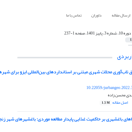
ارسال مقاله
داوران
تماس با ما
دوره 10، شماره 3، پاییز 1401، صفحه 1-237
1
ربردی
اب‌آوری محلات شهری مبتنی بر استانداردهای بین‌المللی ایزو برای شهرها و جوا
10.22059/jurbangeo.2022.
هدی محسن زاده
اصل مقاله
1.5 M
ای باغشهری بر حاکمیت غذایی پایدار مطالعه موردی: باغشهرهای شهر زنج