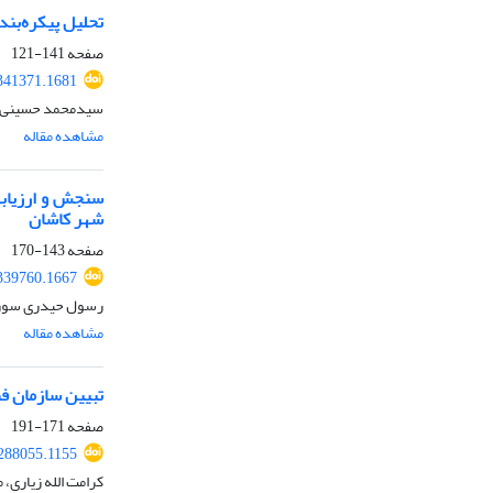
تحلیل پیکره‌بن
صفحه
141-121
341371.1681
سیدمحمد حسینی، ا
مشاهده مقاله
سنجش و ارزیابی
شهر کاشان
صفحه
143-170
339760.1667
رسول حیدری سورشجا
مشاهده مقاله
تبیین سازمان ف
صفحه
171-191
288055.1155
کرامت الله زیاری،