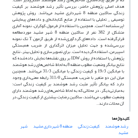
هدف اصلی پژوهش حاضر، بررسی تأثیر رشد هوشمند بر کیفیت
زندگی ساکنین منطقه 8 شهرداری مشهد می‌باشد. روش پژوهش
توصیفی _ تحلیلی با استفاده از منابع کتابخانه‌ای و داده‌های پیمایشی
(پرسشنامه) است. همچنین با استفاده از فرمول کوکران، نمونه آماری
متشکل از 382 نفر از ساکنین منطقه 8 شهر مشهد موردمطالعه
قرارگرفته است. داده‌های گردآوری‌شده از طریق آزمون T تک نمونه
بررسی‌شده و جهت تحلیلِ میزان اثرگذاری از ضریب همبستگی
اسپیرمن، استفاده گردیده است. برای تصویرسازی و تحلیل بهتر، نتایج
پژوهش با استفاده از روش IDW بر روی نقشه‌ها نمایش داده‌شده که
نتایج بیانگرِ وضعیت مطلوب منطقه 8 به لحاظ شاخص‌های رشد هوشمند
با میانگین 19/3 و کیفیت زندگی با میانگین 31/3 می‌باشد. همچنین
میان این دو متغیر با ضریب همبستگی 311/0 رابطه معنی‌داری وجود
دارد که بیانگر تأثیر مثبت رشد هوشمند بر کیفیت زندگی است؛
به‌عبارتی‌دیگر، در محلاتی که به لحاظ شاخص‌های رشد هوشمند دارای
وضعیت مطلوب می‌باشند، ساکنین رضایت بیشتری از کیفیت زندگی در
آن محلات دارند..
کلیدواژه‌ها
رشد هوشمند
کیفیت زندگی
منطقه 8 شهرداری مشهد
شهر
مشهد