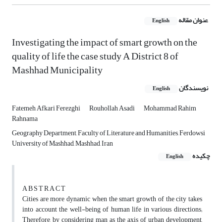
عنوان مقاله
English
Investigating the impact of smart growth on the
quality of life the case study A District 8 of
Mashhad Municipality
نویسندگان
English
Fatemeh Afkari Ferezghi
Rouhollah Asadi
Mohammad Rahim
Rahnama
Geography Department, Faculty of Literature and Humanities, Ferdowsi
University of Mashhad, Mashhad, Iran
چکیده
English
A B S T R A C T
Cities are more dynamic when the smart growth of the city takes
into account the well-being of human life in various directions;
Therefore, by considering man as the axis of urban development,