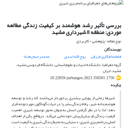
بررسی تأثیر رشد هوشمند بر کیفیت زندگی مطالعه
موردی: منطقه 8 شهرداری مشهد
نوع مقاله : پژوهشی - کاربردی
نویسندگان
فاطمه افکاری فرزقی
روح الله اسدی
محمدرحیم رهنما
گروه جغرافیا، دانشکده ادبیات و علوم انسانی، دانشگاه فردوسی مشهد،
مشهد، ایران
10.22059/jurbangeo.2023.350501.1750
چکیده
شهرها زمانی از پویایی بیشتری برخوردار می‌باشند که رشد و توسعه
هوشمندانه شهر، رفاه زندگی بشر را در جهات گوناگون موردتوجه قرار
دهد؛ لذا با در نظر گرفتن انسان به‌عنوان محورِ توسعه شهری، اهمیت
کیفیت زندگی او بیش‌ازپیش خودنمایی می‌کند. درواقع یکی از اهداف
اصلی برنامه‌ریزی شهری، دستیابی به محیط زندگی شهری با کیفیت است
که از طریق پیاده‌سازی شاخص‌های رشد هوشمند امکان‌پذیر است.