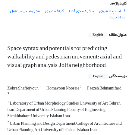
کلیدواژه‌ها
قابلیت پیاده روی
پیکره بندی فضا
گراف بصری
مدل مبتنی بر عامل
محله جلفا
عنوان مقاله
English
Space syntax and potentials for predicting
walkability and pedestrian movement: axial and
visual graph analysis, Jolfa neighborhood
نویسندگان
English
1
2
Zohre Shafieiyoun
Homayoon Nooraie
Faezeh Behnamifard
3
1
Laboratory of Urban Morphology Studies, University of Art, Tehran,
Iran; Department of Urban Planning, Faculty of Engineering,
Sheikhbahaee University, Isfahan, Iran
2
Urban Planning and Design Department, College of Architecture and
Urban Planning, Art University of Isfahan, Isfahan, Iran.