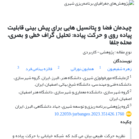
چیدمان فضا و پتانسیل هایی برای پیش بینی قابلیت
پیاده روی و حرکت پیاده: تحلیل گراف خطی و بصری،
محله جلفا
نوع مقاله : پژوهشی - کاربردی
نویسندگان
3
2
1
زهره شفیعیون
همایون نورائی
فائزه بهنامی فرد
1
آزمایشگاه مورفولوژی شهری، دانشگاه هنر، البرز، ایران. گروه شهرسازی،
دانشکده فنی و مهندسی، دانشگاه شیخ بهائی، اصفهان، ایران.
2
گروه شهرسازی، دانشکده معماری و شهرسازی، دانشگاه هنر اصفهان،
اصفهان، ایران
3
گروه پژوهشی برنامه ریزی و توسعه شهری، جهاد دانشگاهی، البرز، ایران
10.22059/jurbangeo.2023.351426.1760
چکیده
نظریه حرکت طبیعی بیان می کند که شبکه خیابانی با حرکت پیاده و