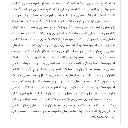
قابلیت پیاده روی مرتبط است. علاوه بر معیار نفوذپذیری شامل
همپیوندی و اتصال که شاخصی برای قابلیت پیاده روی در نظر گرفته
شده است، ادراک بصری نیز با فراهم آوردن ظرفیتی برای فهم و
مسیریابی می تواند بر ترجیحات عابر پیاده تأثیر گذار باشد. هدف از
پژوهش حاضر بررسی همبستگی ویژگی های بصری و فضایی به عنوان
شاخص هایی برای تبیین قابلیت پیاده روی و حرکت پیاده در محدوده
جلفای شهر اصفهان است. مجموعه ای از تکنیک های چیدمان فضا شامل
تحلیل خطی، آیزوویست و گراف بصری برای کمی سازی و تفسیر معیارهای
بصری و پیکره بندی در محله تاریخی جلفا به کار گرفته شد. ضریب
همبستگی دو معیار همپیوندی و اتصال با محیط آیزوویست، مساحت
آیزوویست، فشردگی، انسداد، دید سراسری و ضریب خوشه بندی
بصری به وسیله آزمون همبستگی اسپیرمن استخراج گردید. نتایج
نشان می دهد علاوه بر معیارهای همپیوندی و اتصال، بعد بصری قابلیت
پیاده روی شامل سنجه های دید سراسری، مساحت آیزوویست، محیط
آیزوویست و انسداد بر الگوی حرکت افراد در این محله تأثیر زیادی
دارد. مقایسه مدل مبتنی بر عامل در چیدمان فضا با محیط واقعی نشان
می دهد که معیارهای بصری می تواند حرکت افراد در محیط واقعی را نیز
پیش بینی کند. قابلیت های بصری به عنوان مکمل های پیکره بندی
فضایی می توانند به عنوان متغیرهای بالقوه به ادراک فضایی، مسیریابی
و حرکت کمک کند.