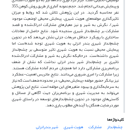
و پیمایش میدانی انجام شد. حجم نمونه آماری از طریق روش کوهن 355
نفر محاسبه گردید. در این پژوهش تلاش شد که روابط و میزان
تاثیرگذاری مولفه‌های هویت شهری، پیمایش محیطی (وضعیت موجود
شهر)، نگرش به شهر و نیز معیارهای مشارکت ادراک‌شده و قصد
مشارکت بر چشم‌انداز شهری سنجیده شود. نتایج حاصل از معادلات
ساختاری با رویکرد حداقل مربعات جزئی نشان می‌دهد که در تدوین
چشم‌انداز شهری بندر انزلی به هویت شهری توجه شده‌است اما
پیمایش محیطی نسبت به هویت شهری تاثیر متوسطی بر چشم‌انداز
شهری داشته‌است. درحالیکه نگرش به شهر و مشارکت ادراک‌شده
تاثیری بر چشم‌انداز شهر بندر انزلی نداشت که نشان از ضعف
برنامه‌ریزی مشارکتی دارد اما همچنان مردم آماده مشارکت هستند.
زیرا مشارکت را امری ضروری می‌دانند. نتایج ماتریس اهمیت-عملکرد
نیز بیانگر حضور مولفه «پیمایش محیطی» در محدوده ضعف است که نیاز
به سرمایه‌گذاری و بهبود متغیرهای این مولفه است. نتایج این پژوهش
می‌تواند به مدیریت شهری و برنامه‌ریزان جهت آگاهی از مسائل و
کاستی‌های موجود در تدوین چشم‌اندازهای توسعه در راستای شهری
موردرضایت همگان با آینده‌ای مطلوب یاری دهد.
کلیدواژه‌ها
چشم‌انداز
مشارکت
هویت شهری
شهر بندرانزلی