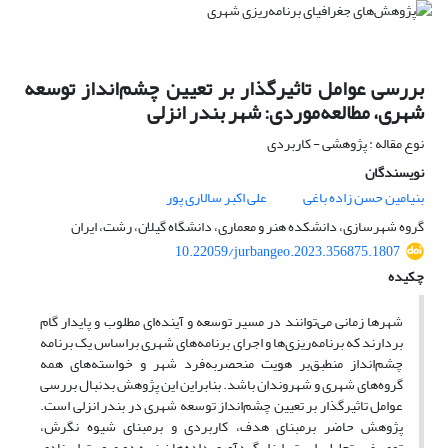
بررسی عوامل تاثیرگذار بر تعیین چشم‌انداز توسعه
شهری، مطالعه‌موردی: شهر بندر انزلی
نوع مقاله : پژوهشی - کاربردی
نویسندگان
بنیامین حسن زاده باغی
علی اکبر سالاری پور
گروه شهرسازی، دانشکده هنر و معماری، دانشگاه گیلان، رشت، ایران
10.22059/jurbangeo.2023.356875.1807
چکیده
شهرها زمانی می‌توانند در مسیر توسعه و آینده‌ای مطلوب و پایدار گام
بردارند که برنامه‌ریزی‌ها و اجرای برنامه‌های شهری براساس یک برنامه
چشم‌انداز منطبق‌بر هویت منحصر‌به‌فرد شهر و خواسته‌های همه
گروه‌های شهری و شهروندان باشد. بنابراین این پژوهش بدنبال بررسی
عوامل تاثیرگذار بر تعیین چشم‌انداز توسعه شهری در بندر انزلی است.
پژوهش حاضر برمبنای هدف، کاربردی و برمبنای شیوه نگرش،
توصیفی-تحلیلی است. ابزار گردآوری داده‌ها نیز به دو صورت اسنادی