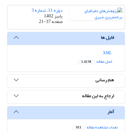
دوره 11، شماره 3
پاییز 1402
صفحه
21-37
فایل ها
XML
اصل مقاله
1.42 M
هم رسانی
ارجاع به این مقاله
آمار
تعداد مشاهده مقاله
911