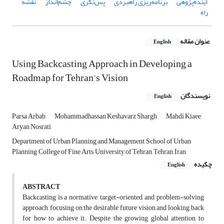
آینده‌پژوهی
برنامه‌ریزی راهبردی
پس‌نگری
چشم‌انداز
نقشه
راه
عنوان مقاله
English
Using Backcasting Approach in Developing a
Roadmap for Tehran’s Vision
نویسندگان
English
Parsa Arbab
Mohammadhassan Keshavarz Shargh
Mahdi Kiaee
Aryan Nosrati
Department of Urban Planning and Management, School of Urban
Planning, College of Fine Arts, University of Tehran, Tehran, Iran
چکیده
English
ABSTRACT
Backcasting is a normative, target-oriented, and problem-solving
approach, focusing on the desirable future vision and looking back
for how to achieve it. Despite the growing global attention to