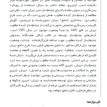
نگرفته است. ازاین‌رو، مقاله حاضر به دنبال استفاده از رویکرد
پس‌نگری در تدوین نقشه راه برای چشم‌انداز شهر تهران است. تلقی این
مطالعه از چشم‌انداز آینده مطلوب، همان چیزی است که در سند طرح
راهبردی- ساختاری (جامع) تهران تدوین‌شده و این‌چنین، گویای
کاربست پس‌نگری متخصص محور با برگشت از چشم‌انداز آینده مطلوب
تهران در افق 1405 به مبدأ وضعیت موجود در سال 1385 است.
آرمان‌های چشم‌انداز توسعه در قالب ارکان هفت‌گانه به‌عنوان
چشم‌انداز آینده مطلوب، مورد مداقه قرارگرفته‌اند. شناخت وضعیت
موجود ذیل ارکان مذکور، با تحلیل محتوای کیفی سند طرح جامع تهران
انجام‌شده است. متعاقباً، تدوین نقشه راه با تعیین گام‌ها و مقاصد
کلیدی که ازنظر ماهیت در سه دسته متمایز قرار می‌گیرند، دنبال شده
است. بر این اساس، چشم‌انداز آینده مطلوب تهران از مسیر سه خرد
چشم‌انداز «تهران، شهری آگاه نسبت به ماهیت وجودی خود با اشراف
جامع به امکانات و محدودیت‌ها برای تثبیت و تعدیل»، «تهران، شهری
ظرفیت ساز برای خدمات زیربنایی و روبنایی، توانمند ازنظر اجتماعی و
سازمانی و مستعد برای توسعه همه‌جانبه» و «تهران، شهری شکوفا و
پایدار ازنظر انسجام و تاب‌آوری، مرفه از حیث کیفیت زندگی و تأثیرگذار
در سطح فراملی»، قابل تحقق خواهد بود
کلیدواژه‌ها