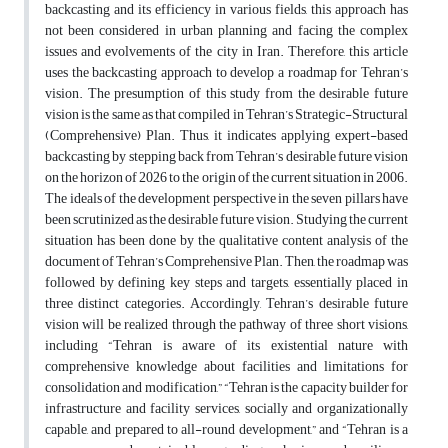
backcasting and its efficiency in various fields, this approach has
not been considered in urban planning and facing the complex
issues and evolvements of the city in Iran. Therefore, this article
uses the backcasting approach to develop a roadmap for Tehran’s
vision. The presumption of this study from the desirable future
vision is the same as that compiled in Tehran’s Strategic-Structural
(Comprehensive) Plan. Thus, it indicates applying expert-based
backcasting by stepping back from Tehran’s desirable future vision
on the horizon of 2026 to the origin of the current situation in 2006.
The ideals of the development perspective in the seven pillars have
been scrutinized as the desirable future vision. Studying the current
situation has been done by the qualitative content analysis of the
document of Tehran’s Comprehensive Plan. Then, the roadmap was
followed by defining key steps and targets, essentially placed in
three distinct categories. Accordingly, Tehran’s desirable future
vision will be realized through the pathway of three short visions,
including “Tehran is aware of its existential nature with
comprehensive knowledge about facilities and limitations for
consolidation and modification,” “Tehran is the capacity builder for
infrastructure and facility services, socially and organizationally
capable, and prepared to all-round development,” and “Tehran is a