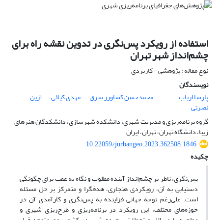
استفاده از رویکرد پس‌نگری در تدوین نقشه راه برای
چشم‌انداز شهر تهران
نوع مقاله : پژوهشی - کاربردی
نویسندگان
پارسا ارباب
محمدحسن کشاورز شرق
مهدی کیائی
آرین
نصرتی
گروه برنامه‌ریزی و مدیریت شهری، دانشکده شهرسازی، دانشکدگان هنرهای
زیبا، دانشگاه تهران، تهران، ایران
10.22059/jurbangeo.2023.362508.1846
چکیده
پس‌نگری، ناظر بر چشم‌انداز آینده مطلوب و نگاه به عقب برای چگونگی
دستیابی به آن، رویکردی هنجاری، هدفگرا و متمرکز بر حل مسئله
است. علی‌رغم توجه جهانی فزاینده به پس‌نگری و کارآمدی آن در
حوزه‌های مختلف، این رویکرد در برنامه‌ریزی و طرح‌ریزی شهری و
مواجهه با مسائل و تحولات پیچیده شهر در کشور، موردتوجه قرار