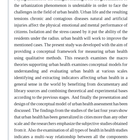
the urbanization phenomenon is undeniable in order to face the
challenges in the field of urban health. Urban life and the resulting
tensions, chronic and contagious diseases, natural and artificial
injuries, affect the physical, emotional and mental performance of
citizens; Isolation and the stress caused by it put the ability of the
residents under the radius. urban health will work to improve the
mentioned cases. The present study was developed with the aim of
providing a conceptual framework for measuring urban health
using qualitative methods. This research examines the macro
theories supporting urban health, examines conceptual models for
understanding and evaluating urban health at various scales,
identifying and extracting indicators affecting urban health in a
general sense in the world by benefiting from documentary and
library sources and combining theoretical and experimental bases
according to the previous stages. And finally, the presentation and
design of the conceptual model of urban health assessment has been
discussed. The findings from the studies of the last four years show
that urban health has been generalized in cities more than any other
scale, and the researchers emphasize the subjective studies obtained
from it. Also, the examination of all types of health in health studies
indicates a multi-way relationship between all the components