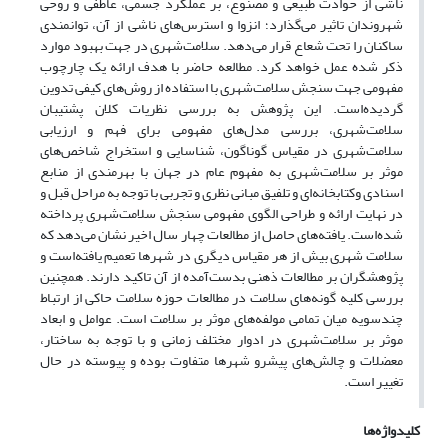
ناشی از حوادت طبیعی و مصنوع، بر عملکرد جسمی، عاطفی و روحی
شهروندان تاثیر می‌گذارد؛ انزوا و استرس‌های ناشی از آن، توانمندی
ساکنان را تحت شعاع قرار می‌دهد. سلامت‌شهری در جهت بهبود موارد
ذکر شده عمل خواهد کرد. مطالعه حاضر با هدف ارائه یک چارچوب
مفهومی جهت سنجش سلامت‌شهری با استفاده از روش‌های کیفی تدوین
گردیده‌است. این پژوهش به بررسی نظریات کلان پشتیبان
سلامت‌شهری، بررسی مدل‌های مفهومی برای فهم و ارزیابی
سلامت‌شهری در مقیاس گوناگون، شناسایی و استخراج شاخص‌های
موثر بر سلامت‌شهری به مفهوم عام در جهان با بهرمندی از منابع
اسنادی وکتابخانه‌ای و تلفیق مبانی نظری و تجربی با توجه به مراحل قبل و
در نهایت ارائه و طراحی الگوی مفهومی سنجش سلامت‌شهری پرداخته
شده‌است. یافته‌های حاصل از مطالعات چهار سال اخیر نشان می‌دهد که
سلامت شهری بیش از هر مقیاس دیگری در شهرها تعمیم یافته‌است و
پژوهشگران بر مطالعات ذهنی بدست‌آمده از آن تاکید دارند. همچنین
بررسی کلیه گونه‌های سلامت در مطالعات حوزه سلامت حاکی از ارتباط
چندسویه میان تمامی مولفه‌های موثر بر سلامت است. عوامل و ابعاد
موثر بر سلامت‌شهری در ادوار مختلف زمانی و با توجه به ساختار،
معضلات و چالش‌های پیشرو شهرها متفاوت بوده و پیوسته در حال
تغییر است.
کلیدواژه‌ها