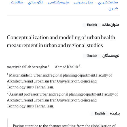
سلامت‌شهری
مدل مفهومی
مفهوم‌شناسی
الگو سازی
مطالعات
شهری
عنوان مقاله
English
Conceptualization and modeling of urban health
measurement in urban and regional studies
نویسندگان
English
1
2
marziyeh fallah barzeghar
Ahmad Khalili
1
Master student, , urban and regional planning department, Faculty of
Architecture and Urbanism, Iran University of Science and
Technology(iust), Tehran, Iran.
2
Assistant professor, urban and regional planning department, Faculty of
Architecture and Urbanism, Iran University of Science and
Technology(iust), Tehran, Iran.
چکیده
English
Paying attention to the changes resulting from the globalization of