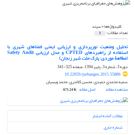
کلیدواژه‌ها =
سپتد
تعداد مقالات:
1
تحلیل وضعیت نورپردازی و ارزیابی ایمنی فضاهای شهری با
استفاده از راهبردهای CPTED و مدل ارزیابی Safety Audit
(مطالعۀ موردی: پارک ملت شهر زنجان)
دوره 3، شماره 3، پاییز 1394، صفحه
325-341
10.22059/jurbangeo.2015.55886
سمیه محمدی حمیدی، محسن کلانتری، محمد ویسیان
مشاهده مقاله
اصل مقاله
671.24 K
مقالات آماده انتشار
شماره جاری