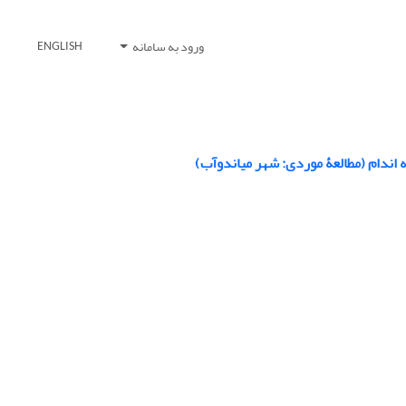
ورود به سامانه
ENGLISH
 اندام (مطالعۀ موردی: شهر میاندوآب)