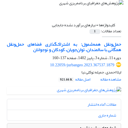
کلیدواژه‌ها =
نیازهای برآورد نشده جابجایی
تعداد مقالات:
1
حمل‌ونقل همه‌شمول: به اشتراک‌گذاری فضاهای حمل‌ونقل
همگانی با سالمندان، توان‌جویان، کودکان و نوجوانان
دوره 11، شماره 3، پاییز 1402، صفحه
137-160
10.22059/jurbangeo.2023.367537.1879
لیلا احمدی، جمیله توکلی نیا
مشاهده مقاله
اصل مقاله
921.66 K
مقالات آماده انتشار
شماره جاری
شماره‌های پیشین نشریه