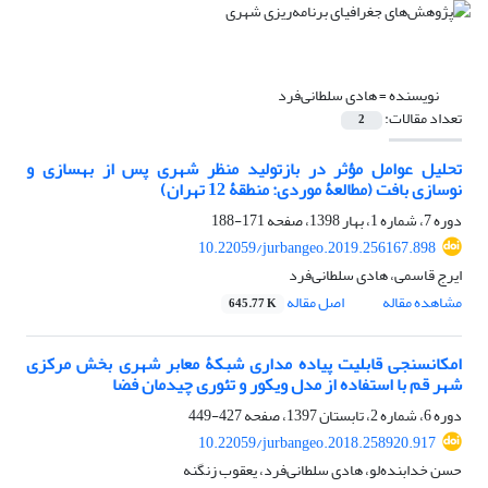
نویسنده =
هادی سلطانی‌فرد
تعداد مقالات:
2
تحلیل عوامل مؤثر در بازتولید منظر شهری پس از بهسازی و
نوسازی بافت (مطالعۀ موردی: منطقۀ 12 تهران)
دوره 7، شماره 1، بهار 1398، صفحه
171-188
10.22059/jurbangeo.2019.256167.898
ایرج قاسمی، هادی سلطانی‌فرد
مشاهده مقاله
اصل مقاله
645.77 K
امکانسنجی قابلیت پیاده مداری شبکۀ معابر شهری بخش مرکزی
شهر قم با استفاده از مدل ویکور و تئوری چیدمان فضا
دوره 6، شماره 2، تابستان 1397، صفحه
427-449
10.22059/jurbangeo.2018.258920.917
حسن خدابنده‌لو، هادی سلطانی‌فرد، یعقوب زنگنه