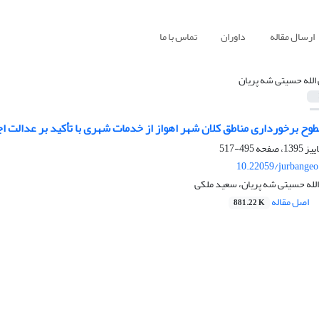
ارسال مقاله
داوران
تماس با ما
 الله حسیتی شه پریان
ح برخورداری مناطق کلان شهر اهواز از خدمات شهری با تأکید بر عدالت ا
495-517
10.22059/jurbangeo
 الله حسیتی شه پریان، سعید ملکی
اصل مقاله
881.22 K