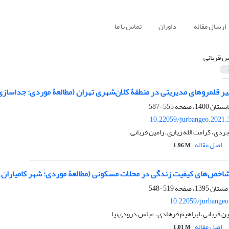
ارسال مقاله
داوران
تماس با ما
ین قربانی
تغییر قلمروهای مدیریتی در منطقۀ کلان‌شهری تهران (مطالعۀ موردی: جداس
555-587
10.22059/jurbangeo.2021.
ی، کرامت الله زیاری، رامین قربانی
اصل مقاله
1.96 M
 شاخص‌های کیفیت زندگی در محلات مسکونی (مطالعۀ موردی: شهر کامیاران)
519-548
10.22059/jurbangeo
ین قربانی، ابراهیم فرهادی، عباس درودی‌نیا
اصل مقاله
1.01 M