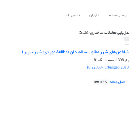
ارسال مقاله
داوران
تماس با ما
دل‌یابی معادلات ساختاری (SEM)
شاخص‌های شهر مطلوب سالمندان (مطالعۀ موردی: شهر تبریز)
61-81
10.22059/jurbangeo.2019
اصل مقاله
998.67 K