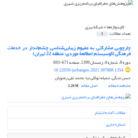
کلیدواژه‌ها =
شبکة بیزی
تعداد مقالات:
1
چارچوبی مشارکتی به مفهوم زیبایی‌شناسی چشم‌انداز در خدمات
فرهنگی اکوسیستم (مطالعة موردی: منطقه 22 تهران)
دوره 8، شماره 4، زمستان 1399، صفحه
671-693
10.22059/jurbangeo.2021.307808.1354
حسن جنگی، جمیله توکلی نیا، محمد تقی رضویان
مشاهده مقاله
اصل مقاله
2.26 M
مقالات آماده انتشار
شماره جاری
شماره‌های پیشین نشریه