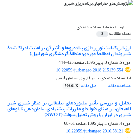
نویسنده =
لیلا صیاد بیدهندی
تعداد مقالات:
2
ارزیابی کیفیت نورپردازی پیاده‌روها و تأثیر آن بر امنیت ادراک‌شدۀ
شهروندان (مطالعۀ موردی: منطقۀ گردشگری شورابیل)
دوره 5، شماره 3، پاییز 1396، صفحه
425-444
10.22059/jurbangeo.2018.215139.554
لیلا صیاد بیدهندی، یاسر قلی پور، سلمان فیضی
مشاهده مقاله
اصل مقاله
506.61 K
تحلیل و بررسی تأثیر بیلبوردهای تبلیغاتی بر منظر شهری شهر
لاهیجان، بر مبنای ضوابط و مقررات پیشنهادی سامان‌دهی تابلوهای
شهری در ایران با روش تحلیل سوات (SWOT)
دوره 4، شماره 1، بهار 1395، صفحه
51-68
10.22059/jurbangeo.2016.58121