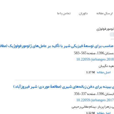
ارسال مقاله
داوران
تماس با ما
ئومورفولوژی
مناسب برای توسعۀ فیزیکی شهر با تأکید بر عامل‌های ژئومورفولوژیک (مطا
565-583
10.22059/jurbangeo.2018
عید نگهبان
اصل مقاله
1.17 M
ی بهینه برای دفن زباله‌های شهری (مطالعۀ موردی: شهر فیروزآباد)
337-356
10.22059/jurbangeo.2017
زهرا پربار، بهنام مغانی رحیمی
اصل مقاله
1.52 M