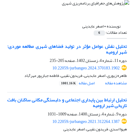
نویسنده =
اصغر عابدینی
تعداد مقالات:
6
تحلیل نقش عوامل مؤثر در تولید فضاهای شهری مطالعه موردی:
شهر ارومیه
دوره 11، شماره 4، زمستان 1402، صفحه
205-235
10.22059/jurbangeo.2024.370183.1902
طاهره زیوری، اصغر عابدینی، فریدون نقیبی، فاطمه جبارپور مهرآباد
مشاهده مقاله
اصل مقاله
1001.16 K
تحلیل ارتباط بین پایداری اجتماعی و دلبستگی مکانی ساکنان بافت
تاریخی شهر ارومیه
دوره 9، شماره 4، زمستان 1400، صفحه
1009-1031
10.22059/jurbangeo.2021.312264.1387
هیوا اسدی، فریدون نقیبی، اصغر عابدینی