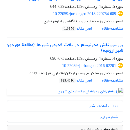
دوره 5، شماره 4، زمستان 1396، صفحه
629-644
10.22059/jurbangeo.2018.229754.689
اصغر عابدینی، زبیده کریمی، مینا گلشنی، نیلوفر نظری
مشاهده مقاله
اصل مقاله
1.38 M
بررسی نقش مدرنیسم در بافت قدیمی شهرها (مطالعۀ موردی:
شهر ارومیه)
دوره 4، شماره 4، زمستان 1395، صفحه
673-690
10.22059/jurbangeo.2016.62201
اصغر عابدینی، رضا کریمی، سحر اردلان افتخاری، فرزانه ملازاده
مشاهده مقاله
اصل مقاله
829.48 K
مقالات آماده انتشار
شماره جاری
شماره‌های پیشین نشریه