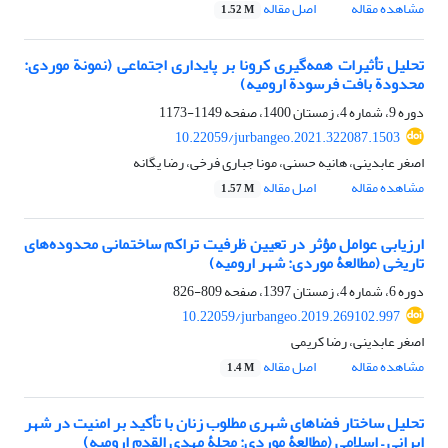
مشاهده مقاله
اصل مقاله
1.52 M
تحلیل تأثیرات همه‌گیری کرونا بر پایداری اجتماعی (نمونة موردی:
محدودة بافت فرسودة ارومیه)
دوره 9، شماره 4، زمستان 1400، صفحه
1149-1173
10.22059/jurbangeo.2021.322087.1503
اصغر عابدینی، هانیه حسنی، مونا جباری فرخی، رضا یگانه
مشاهده مقاله
اصل مقاله
1.57 M
ارزیابی عوامل مؤثر در تعیین ظرفیت تراکم ساختمانی محدوده‌های
تاریخی (مطالعۀ موردی: شهر ارومیه)
دوره 6، شماره 4، زمستان 1397، صفحه
809-826
10.22059/jurbangeo.2019.269102.997
اصغر عابدینی، رضا کریمی
مشاهده مقاله
اصل مقاله
1.4 M
تحلیل ساختار فضاهای شهری مطلوب زنان با تأکید بر امنیت در شهر
ایرانی – اسلامی (مطالعۀ موردی: محلۀ مهدی القدم ارومیه)