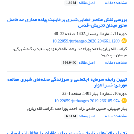
مشاهده مقاله
اصل مقاله
1.69 M
بررسی نقش عناصر فضایی شهری بر قابلیت پیاده مداری حد فاصل
محور میدان تجریش-قدس
دوره 11، شماره 4، زمستان 1402، صفحه
33-48
10.22059/jurbangeo.2020.294661.1209
کرامت الله زیاری، احمد پوراحمد، رحمت اله فرهودی، سعید زنگنه شهرکی،
مهسان سپیدرود
مشاهده مقاله
اصل مقاله
866.04 K
تبیین رابطه سرمایه اجتماعی و سرزندگی محله‌های شهری مطالعه
موردی: شهر اهواز
دوره 10، شماره 1، بهار 1401، صفحه
1-22
10.22059/jurbangeo.2019.266185.974
بهار حبیبیان، حسین حاتمی نژاد، احمد پور احمد، کرامت الله زیاری
مشاهده مقاله
اصل مقاله
6.81 M
تحلیل بافت‌های تاریخی شهری برای مقابله با مخاطرات انسانی