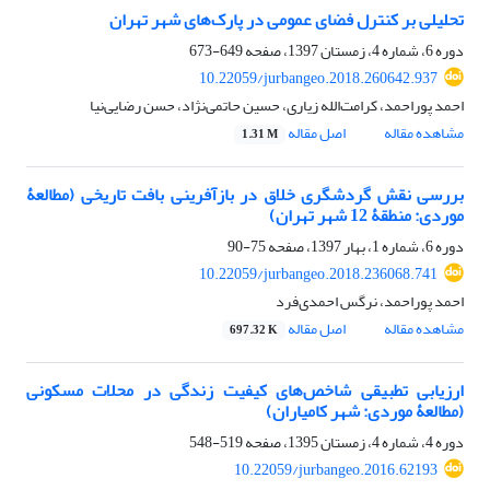
تحلیلی بر کنترل فضای عمومی در پارک‌های شهر تهران
دوره 6، شماره 4، زمستان 1397، صفحه
649-673
10.22059/jurbangeo.2018.260642.937
احمد پوراحمد، کرامت‌الله زیاری، حسین حاتمی‌نژاد، حسن رضایی‌نیا
مشاهده مقاله
اصل مقاله
1.31 M
بررسی نقش گردشگری خلاق در بازآفرینی بافت تاریخی (مطالعۀ
موردی: منطقۀ 12 شهر تهران)
دوره 6، شماره 1، بهار 1397، صفحه
75-90
10.22059/jurbangeo.2018.236068.741
احمد پوراحمد، نرگس احمدی‌فرد
مشاهده مقاله
اصل مقاله
697.32 K
ارزیابی تطبیقی شاخص‌های کیفیت زندگی در محلات مسکونی
(مطالعۀ موردی: شهر کامیاران)
دوره 4، شماره 4، زمستان 1395، صفحه
519-548
10.22059/jurbangeo.2016.62193