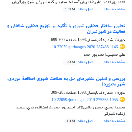
احمد پور احمد، علیرضا دربان آستانه، سعید زنگنه شهرکی، شیوا پورقربان
مشاهده مقاله
اصل مقاله
1.09 M
تحلیل ساختار فضایی شهری با تأکید بر توزیع فضایی شاغلان و
فعالیت در شهر تهران
دوره 7، شماره 4، زمستان 1398، صفحه
677-699
10.22059/jurbangeo.2020.287438.1146
علی حسینی، احمد پور احمد
مشاهده مقاله
اصل مقاله
1.63 M
بررسی و تحلیل متغیرهای حق به سلامت شهری (مطالعۀ موردی:
شهر بجنورد)
دوره 7، شماره 2، تابستان 1398، صفحه
285-309
10.22059/jurbangeo.2019.275558.1055
محمد احمدی، حسین حاتمی‌نژاد، احمد پوراحمد، کرامت‌الله زیاری، سعید
زنگنه شهرکی
مشاهده مقاله
اصل مقاله
1.1 M