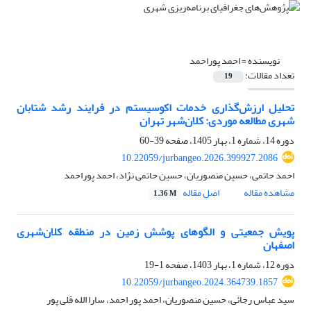
نویسنده =
احمد پوراحمد
تعداد مقالات:
19
تحلیل ارزش‌گذاری خدمات اکوسیستم در فرایند رشد شتابان
شهری مطالعه موردی: کلان‌شهر تهران
دوره 14، شماره 1، بهار 1405، صفحه
39-60
10.22059/jurbangeo.2026.399927.2086
احمد حاتمی، حسین منصوریان، حسین حاتمی نژاد، احمد پوراحمد
مشاهده مقاله
اصل مقاله
1.36 M
پویش جمعیتی و الگوهای پوشش زمین در منطقه کلان‌شهری
اصفهان
دوره 12، شماره 1، بهار 1403، صفحه
1-19
10.22059/jurbangeo.2024.364739.1857
سید عباس رجائی، حسین منصوریان، احمد پور احمد، سارا الله قلی پور