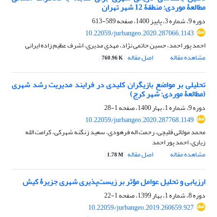
مطالعۀ موردی: منطقۀ 12 شهر تهران
دوره 9، شماره 3، پاییز 1400، صفحه
589-613
10.22059/jurbangeo.2020.287066.1143
احمد پور احمد، حسین حاتمی نژاد، مهدی مدیری، اشرف عظیم زاده ایرانی
مشاهده مقاله
اصل مقاله
760.96 K
تحلیلی بر مواضع بازیگران کلیدی در فرایند مدیریت رشد شهری
(مطالعۀ موردی: شهر کرج)
دوره 9، شماره 1، بهار 1400، صفحه
1-28
10.22059/jurbangeo.2020.287768.1149
محمد مولائی قلیچی، رحمت اله فرهودی، سعید زنگنه شهرکی، کرامت الله
زیاری، احمد پور احمد
مشاهده مقاله
اصل مقاله
1.78 M
ارزیابی و تحلیل عوامل مؤثر بر زیست‌پذیری شهری جزیرۀ کیش
دوره 8، شماره 1، بهار 1399، صفحه
1-22
10.22059/jurbangeo.2019.260659.927