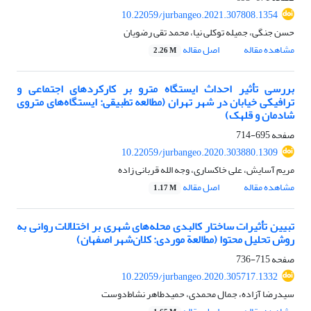
10.22059/jurbangeo.2021.307808.1354
حسن جنگی، جمیله توکلی نیا، محمد تقی رضویان
مشاهده مقاله
اصل مقاله
2.26 M
بررسی تأثیر احداث ایستگاه مترو بر کارکردهای اجتماعی و
ترافیکی خیابان در شهر تهران (مطالعه تطبیقی: ایستگاه‌های متروی
شادمان و قلهک)
صفحه
695-714
10.22059/jurbangeo.2020.303880.1309
مریم آسایش، علی خاکساری، وجه الله قربانی زاده
مشاهده مقاله
اصل مقاله
1.17 M
تبیین تأثیرات ساختار کالبدی محله‌های شهری بر اختلالات روانی به
روش تحلیل محتوا (مطالعة موردی: کلان‌شهر اصفهان)
صفحه
715-736
10.22059/jurbangeo.2020.305717.1332
سیدرضا آزاده، جمال محمدی، حمیدطاهر نشاط‌دوست