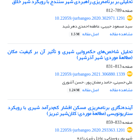
تحلیلی بر برنامه‌ریزی راهبردی شهر سنندج با رویکرد شهر خلاق
صفحه
789-812
10.22059/jurbangeo.2020.302971.1291
سید مسعود حبیبی، عاطفه احمدی دهرشید
مشاهده مقاله
اصل مقاله
1.5 M
تحلیل شاخص‌های حکمروایی شهری و تأثیر آن بر کیفیت مکان
(مطالعۀ موردی: شهر آذرشهر)
صفحه
813-831
10.22059/jurbangeo.2021.306880.1339
علی حسینی، حامد رمضان پور، حسن آشوری
مشاهده مقاله
اصل مقاله
1.24 M
آینده‌نگاری برنامه‌ریزی مسکن اقشار کم‌درآمد شهری با رویکرد
سناریونویسی (مطالعة موردی: کلان‌شهر تبریز)
صفحه
833-859
10.22059/jurbangeo.2020.293363.1201
شهریور روستایی، عادل شری زاده