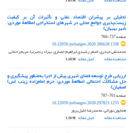
مشاهده مقاله
اصل مقاله
1.65 M
تحلیلی بر پیشران اقتصاد نفتی و تأثیرات آن بر کیفیت
زیست‌پذیری جوامع محلی در شهرهای استخراجی (مطالعۀ موردی:
شهر بهبهان)
صفحه
737-760
10.22059/jurbangeo.2020.306628.1338
محمدتقی حیدری، اصغر رشیدی ابراهیم حصاری، بهزاد رنجبرنیا، مریم رحمانی
مشاهده مقاله
اصل مقاله
1.18 M
ارزیابی طرح توسعه فضای شهری پیش از اجرا به‌منظور پیشگیری و
حل مشکلات احتمالی (مطالعۀ موردی: حرم امام‌زاده زینب (س)
اصفهان)
صفحه
761-787
10.22059/jurbangeo.2020.297823.1233
همایون نورائی، محمدرضا خلیل پرور
مشاهده مقاله
اصل مقاله
1.56 M